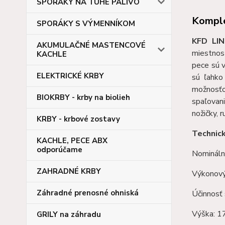
SPORÁKY NA TUHÉ PALIVO
Komple
SPORÁKY S VÝMENNÍKOM
KFD LIN
AKUMULAČNÉ MASTENCOVÉ
miestnost
KACHLE
pece sú 
ELEKTRICKÉ KRBY
sú ľahko
možnosťo
BIOKRBY - krby na biolieh
spaľovan
nožičky, 
KRBY - krbové zostavy
Technic
KACHLE, PECE ABX
odporúčame
Nomináln
ZAHRADNÉ KRBY
Výkonový
Záhradné prenosné ohniská
Účinnosť
Výška: 
GRILY na záhradu