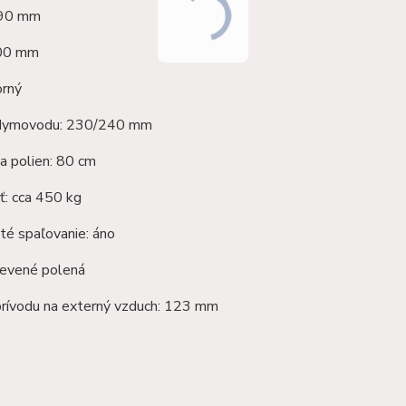
090 mm
600 mm
orný
 dymovodu: 230/240 mm
a polien: 80 cm
: cca 450 kg
té spaľovanie: áno
revené polená
prívodu na externý vzduch: 123 mm