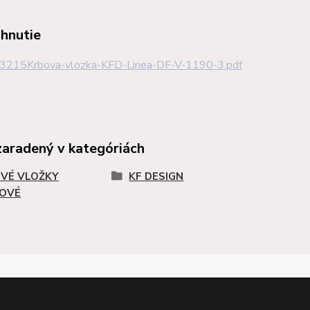
ahnutie
3215Krbova-vlozka-KFD-Linea-DF-V-1190-3.pdf
zaradený v kategóriách
VÉ VLOŽKY
KF DESIGN
OVÉ