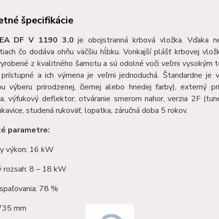
tné špecifikácie
EA DF V 1190 3.0
je obojstranná krbová vložka. Vďaka n
iach čo dodáva ohňu väčšiu hĺbku. Vonkajší plášť krbovej vlož
vyrobené z kvalitného šamotu a sú odolné voči veľmi vysokým 
 prístupné a ich výmena je veľmi jednoduchá. Štandardne je 
u výberu prirodzenej, čiernej alebo hnedej farby), externý 
ia, výfukový deflektor, otváranie smerom nahor, verzia 2F (tun
rukavice, studená rukoväť, lopatka, záručná doba 5 rokov.
ké parametre:
y výkon: 16 kW
 rozsah: 8 – 18 kW
 spaľovania: 78 %
1735 mm