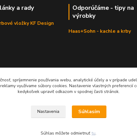
články a rady
Odporúčáme - tipy na
výrobky
krbové vložky KF Design
Haas+Sohn - kachle a krby
čnosť, spríjemnenie používania webu, analytické účely a v prípade udel
a reklamy využívame súbory cookies. Nastavenie vlastných preferencií 
kedykoľvek upraviť odkazom v spodnej časti stránok.
Súhlasím
Nastavenia
Súhlas môžete odmietnuť
tu
.