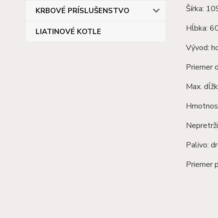
Šírka: 1
KRBOVÉ PRÍSLUŠENSTVO
Hĺbka: 
LIATINOVÉ KOTLE
Vývod: h
Priemer
Max. dĺžk
Hmotnosť
Nepretrži
Palivo: d
Priemer 