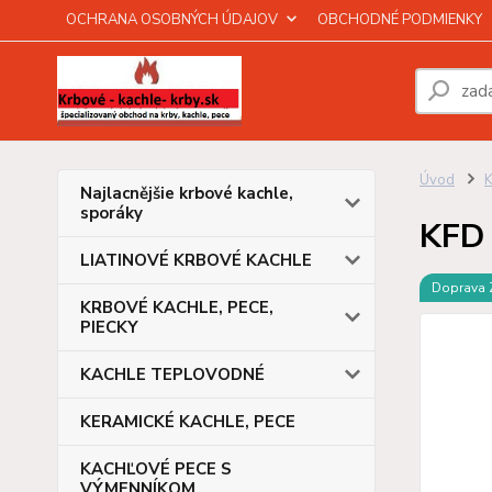
OCHRANA OSOBNÝCH ÚDAJOV
OBCHODNÉ PODMIENKY
Úvod
Najlacnějšie krbové kachle,
sporáky
KFD 
LIATINOVÉ KRBOVÉ KACHLE
Doprava
KRBOVÉ KACHLE, PECE,
PIECKY
KACHLE TEPLOVODNÉ
KERAMICKÉ KACHLE, PECE
KACHĽOVÉ PECE S
VÝMENNÍKOM