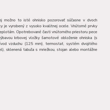
ej možno to isté ohnisko pozorovať súčasne v dvoch
ky je vyrobený z vysoko kvalitnej ocele. Vnútorné prvky
teplotám. Opotrebované časti vnútorného priestoru pece
výbavou krbovej vložky šamotové obloženie ohniska (s
prívod vzduchu (125 mm), termostat, systém dvojitého
el), sklenená tabuľa s mriežkou, stojan alebo montážne