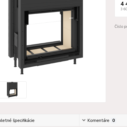
4 
3 6
Číslo p
etné špecifikácie
Komentáre
0