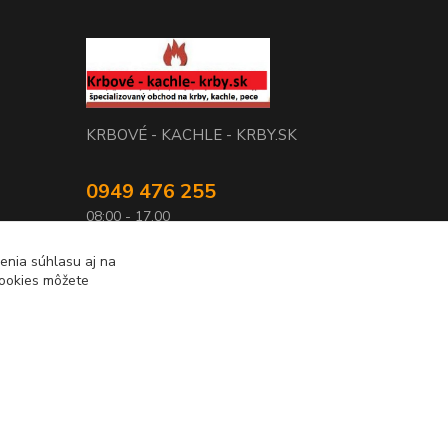
KRBOVÉ - KACHLE - KRBY.SK
0949 476 255
08:00 - 17.00
rbobchodsk@gmail.com
enia súhlasu aj na
cookies môžete