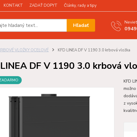
KONTAKT
ZADAŤ DOPYT
Články, rady a tipy
Neviet
Hľadať
0949
KRBOVÉ VLOŽKY OCEĽOVÉ
KFD LINEA DF V 1190 3.0 krbová vložka
LINEA DF V 1190 3.0 krbová vl
 ZADARMO
KFD LI
možno 
dodáva
z vyso
kvalit