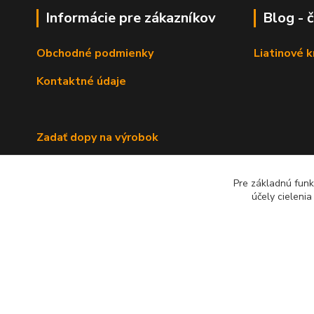
Informácie pre zákazníkov
Blog - 
Obchodné podmienky
Liatinové 
Kontaktné údaje
Zadať dopy na výrobok
Pre základnú funk
účely cieleni
2022 RB Business Slovakia, s. r. o.