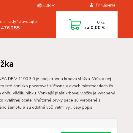
Prihlásenie
EUR
e si rady? Zavolajte.
0
ks
za
0,00 €
 476 255
ožka
NEA DF V 1190 3.0 je obojstranná krbová vložka. Vďaka nej
to isté ohnisko pozorovať súčasne v dvoch miestnostiach čo
 ohňu väčšiu hĺbku. Vonkajší plášť krbovej vložky je vyrobený
ko kvalitnej ocele. Vnútorné prvky pece sú vyrobené z
ného šamotu a sú odolné voči veľmi vy...
celý popis