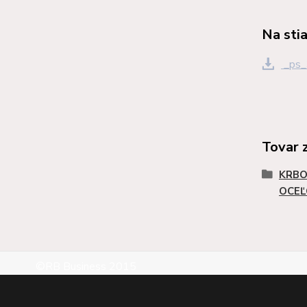
Na sti
_ps_
Tovar 
KRBO
OCEĽ
©RB Business 2015