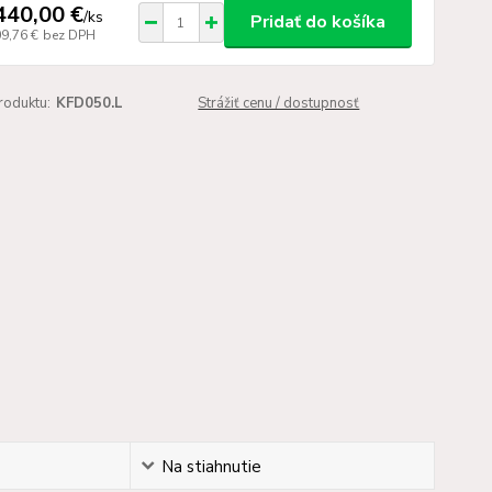
440,00 €
/
ks
Pridať do košíka
09,76 €
bez DPH
roduktu:
KFD050.L
Strážiť cenu / dostupnosť
Na stiahnutie