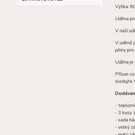
Výška: 
Udírna p
V naší ud
V udírně 
piliny pr
Udírna je
Přísun vz
sledujte 
Dodávané
- teplom
- 3 kusy 
- sada há
- velký z
- malý zás