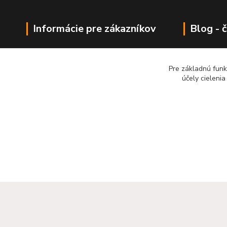
Informácie pre zákazníkov
Blog - 
Obchodné podmienky
Liatinové 
Pre základnú funk
Kontaktné údaje
účely cieleni
Zadať dopy na výrobok
2022 RB Business Slovakia, s. r. o.