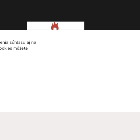
enia súhlasu aj na
cookies môžete
KRBOVÉ - KACHLE - KRBY.SK
0949 476 255
08:00 - 17.00
rbobchodsk@gmail.com