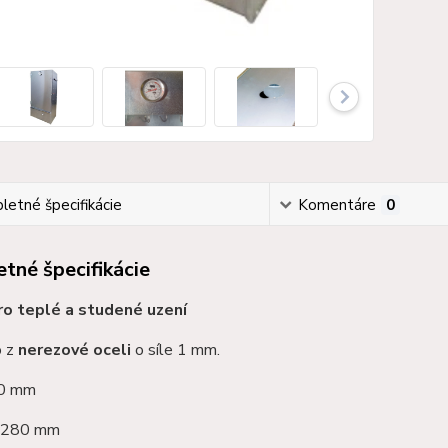
etné špecifikácie
Komentáre
0
tné špecifikácie
ro teplé a studené uzení
o z
nerezové oceli
o síle 1 mm.
90 mm
: 280 mm