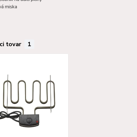
vá miska
ci tovar
1