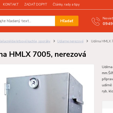
KONTAKT
ZADAŤ DOPYT
Články, rady a tipy
Neviet
Hľadať
0949
ajlacnějšie krbové kachle, sporáky
Udiarne nerezové
Udírna HMLX 7
na HMLX 7005, nerezová
Udírna
mm.Šíř
přípra
udírně
ryb, kl