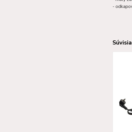
- odkapo
Súvisia