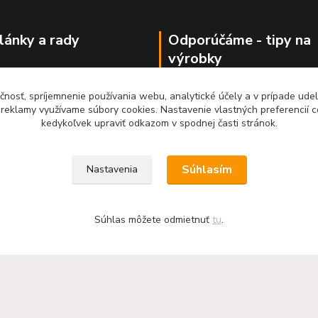
články a rady
Odporúčáme - tipy na
výrobky
krbové vložky KF Design
Haas+Sohn - kachle a krby
čnosť, spríjemnenie používania webu, analytické účely a v prípade udel
a reklamy využívame súbory cookies. Nastavenie vlastných preferencií 
kedykoľvek upraviť odkazom v spodnej časti stránok.
Súhlasím
Nastavenia
Súhlas môžete odmietnuť
tu
.