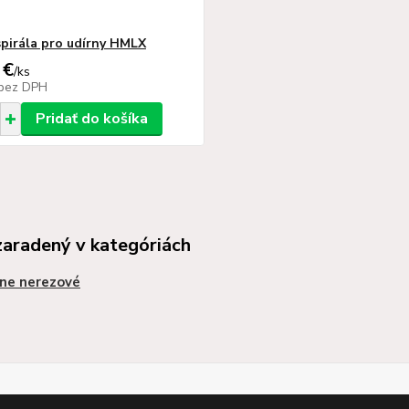
pirála pro udírny HMLX
 €
/
ks
bez DPH
Pridať do košíka
zaradený v kategóriách
ne nerezové