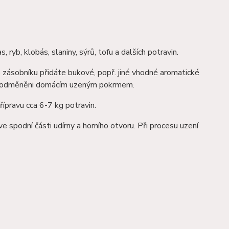
ryb, klobás, slaniny, sýrů, tofu a dalších potravin.
 zásobníku přidáte bukové, popř. jiné vhodné aromatické
dete odměněni domácím uzeným pokrmem.
přípravu cca 6-7 kg potravin.
e spodní části udírny a horního otvoru. Při procesu uzení