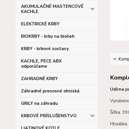
AKUMULAČNÉ MASTENCOVÉ
KACHLE
ELEKTRICKÉ KRBY
BIOKRBY - krby na biolieh
KRBY - krbové zostavy
Kompl
KACHLE, PECE ABX
odporúčame
Komple
ZAHRADNÉ KRBY
Udírna p
Záhradné prenosné ohniská
Vyroben
GRILY na záhradu
Šířka: 3
KRBOVÉ PRÍSLUŠENSTVO
Hloubka
LIATINOVÉ KOTLE