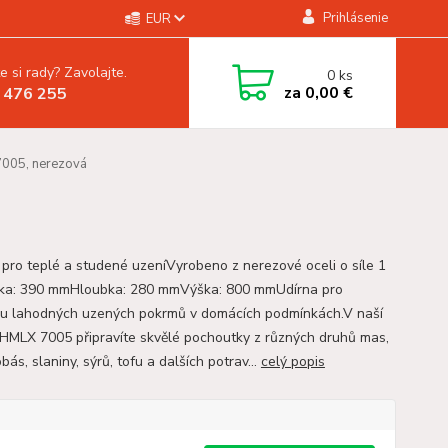
Prihlásenie
EUR
e si rady? Zavolajte.
0
ks
za
0,00 €
 476 255
005, nerezová
 pro teplé a studené uzeníVyrobeno z nerezové oceli o síle 1
ka: 390 mmHloubka: 280 mmVýška: 800 mmUdírna pro
vu lahodných uzených pokrmů v domácích podmínkách.V naší
 HMLX 7005 připravíte skvělé pochoutky z různých druhů mas,
obás, slaniny, sýrů, tofu a dalších potrav...
celý popis