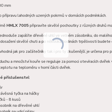
800 mm
ro přípravu lahodných uzených pokrmů v domácích podmínkách.
írně
HMLX 7005
připravíte skvělé pochoutky z různých druhů mas, 
jednoduše zapálíte dřevěné uhlí ve velkém zásobníku, do malého
o dosažení skvělé chuti a po několika hodinách trpělivosti bu
 vhodná jak pro začátečníky tak i pro ty zkušenější, je určena pro 
duchu a množství kouře se reguluje za pomoci otevíracích dvířek v
teplotu na teploměru v horní části dvířek.
 příslušenství:
ěr
závěsná tyčka na háčky
čků - 8 kusů
ásobník na dřevěné uhlí
obník na udicí piliny