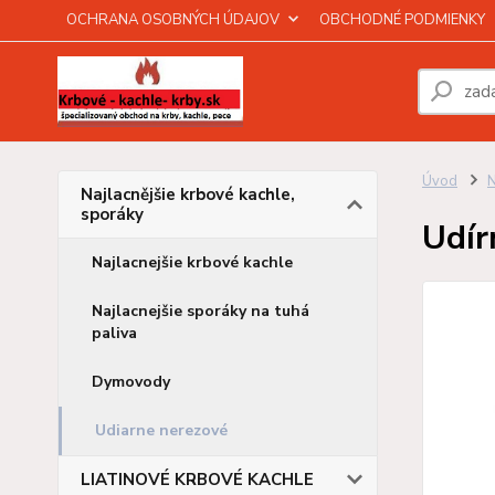
OCHRANA OSOBNÝCH ÚDAJOV
OBCHODNÉ PODMIENKY
Úvod
N
Najlacnějšie krbové kachle,
sporáky
Udír
Najlacnejšie krbové kachle
Najlacnejšie sporáky na tuhá
paliva
Dymovody
Udiarne nerezové
LIATINOVÉ KRBOVÉ KACHLE