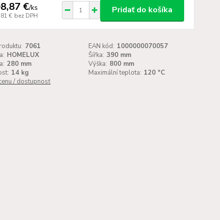
8,87 €
/
ks
Pridať do košíka
,81 €
bez DPH
roduktu:
7061
EAN kód:
1000000070057
a:
HOMELUX
Šířka:
390 mm
a:
280 mm
Výška:
800 mm
st:
14 kg
Maximální teplota:
120 °C
 cenu / dostupnosť