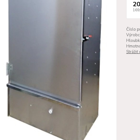
20
169
Číslo p
Výrobc
Hloubk
Hmotno
Strážiť