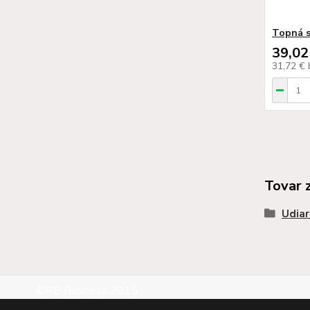
Topná s
39,02
31,72 €
Tovar 
Udiar
©RB Business 2015