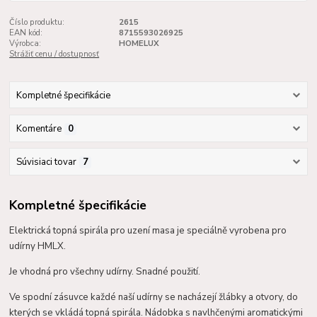
Číslo produktu:
2615
EAN kód:
8715593026925
Výrobca:
HOMELUX
Strážiť cenu / dostupnosť
Kompletné špecifikácie
Komentáre
0
Súvisiaci tovar
7
Kompletné špecifikácie
Elektrická topná spirála pro uzení masa je speciálně vyrobena pro
udírny HMLX.
Je vhodná pro všechny udírny. Snadné použití.
Ve spodní zásuvce každé naší udírny se nacházejí žlábky a otvory, do
kterých se vkládá topná spirála. Nádobka s navlhčenými aromatickými