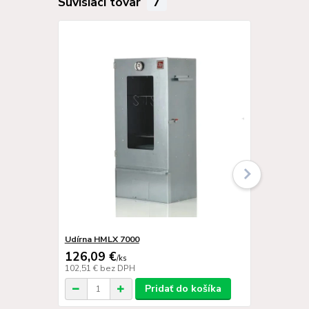
Súvisiaci tovar
7
Udírna HMLX 7000
Udírna HMLX
126,09 €
106,39 
/
ks
102,51 €
bez DPH
86,50 €
bez 
Pridať do košíka