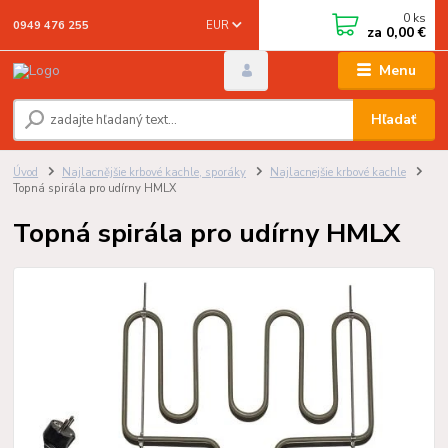
0
ks
EUR
0949 476 255
za
0,00 €
Menu
Hľadať
Úvod
Najlacnějšie krbové kachle, sporáky
Najlacnejšie krbové kachle
Topná spirála pro udírny HMLX
Topná spirála pro udírny HMLX