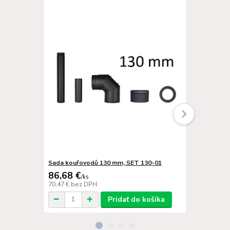
Sada kouřovodů 130 mm, SET 130-01
Trubka 130/
86,68 €
31,49 €
/
ks
/
k
70,47 €
bez DPH
25,60 €
bez 
Pridať do košíka