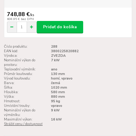
748,88 €
/
ks
608,85 €
bez DPH
Pridať do košíka
Číslo produktu:
288
EAN kód:
3800225820882
Výrobca:
ZVEZDA
Nominální výkon do
7 kW
prostoru:
Teplovodní výměník:
ano
Průměr kouřovodu:
130 mm
Vývod kouřovodu:
horní, vpravo
Barva:
černá
Šířka:
1020 mm
Hloubka:
580 mm
Výška:
880 mm
Hmotnost:
95 kg
Umístění trouby:
vpravo
Nominální výkon do
9 kW
výměníku:
Maximální výkon:
16 kW
Strážiť cenu / dostupnosť