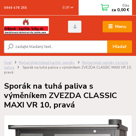
0
ks
EUR
0949 476 255
za
0,00 €
Menu
Hľadať
Úvod
Najlacnějšie krbové kachle, sporáky
Najlacnejšie sporáky na tuhá
paliva
Sporák na tuhá paliva s výměníkem ZVEZDA CLASSIC MAXI VR 10,
pravá
Sporák na tuhá paliva s
výměníkem ZVEZDA CLASSIC
MAXI VR 10, pravá