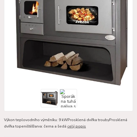
Výkon teplovodního výměníku: 9 kWProsklená dvířka troubyProsklená
dvířka topeništěBarva: černa a šedá
celý popis