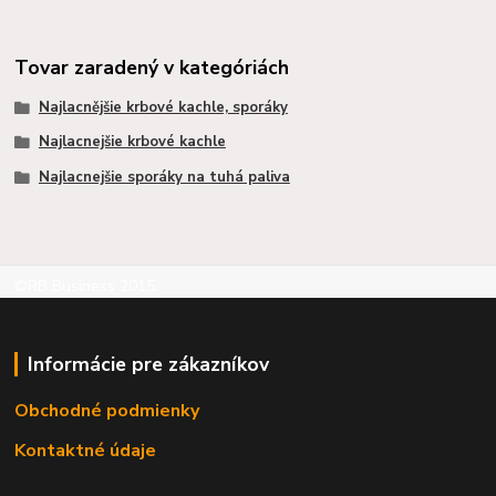
Tovar zaradený v kategóriách
Najlacnějšie krbové kachle, sporáky
Najlacnejšie krbové kachle
Najlacnejšie sporáky na tuhá paliva
©RB Business 2015
Informácie pre zákazníkov
Obchodné podmienky
Kontaktné údaje