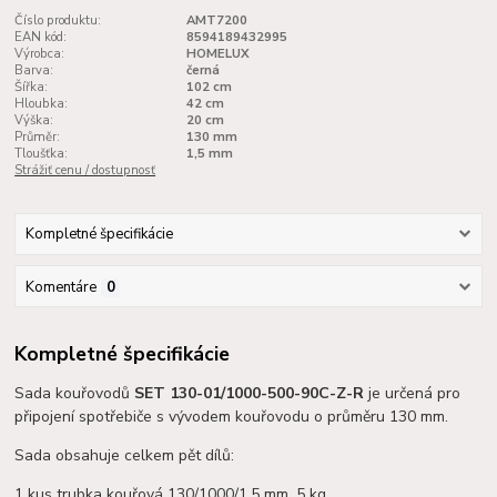
Číslo produktu:
AMT7200
EAN kód:
8594189432995
Výrobca:
HOMELUX
Barva:
černá
Šířka:
102 cm
Hloubka:
42 cm
Výška:
20 cm
Průměr:
130 mm
Tloušťka:
1,5 mm
Strážiť cenu / dostupnosť
Kompletné špecifikácie
Komentáre
0
Kompletné špecifikácie
Sada kouřovodů
SET 130-01/1000-500-90C-Z-R
je určená pro
připojení spotřebiče s vývodem kouřovodu o průměru 130 mm.
Sada obsahuje celkem pět dílů:
1 kus trubka kouřová 130/1000/1,5 mm, 5 kg