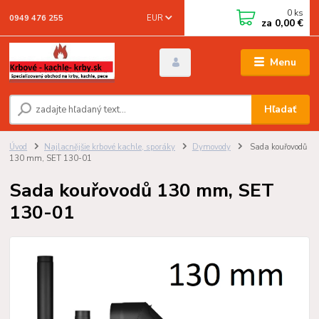
0
ks
EUR
0949 476 255
za
0,00 €
Menu
Hľadať
Úvod
Najlacnějšie krbové kachle, sporáky
Dymovody
Sada kouřovodů
130 mm, SET 130-01
Sada kouřovodů 130 mm, SET
130-01