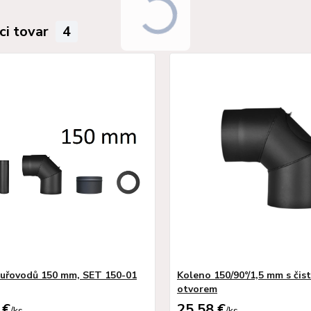
ci tovar
4
uřovodů 150 mm, SET 150-01
Koleno 150/90°/1,5 mm s čist
otvorem
 €
25,58 €
/
ks
/
ks