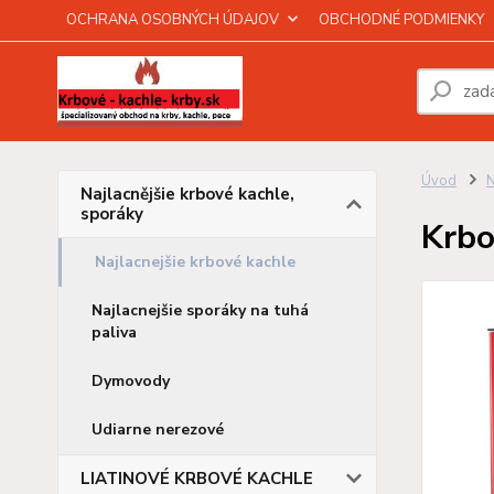
OCHRANA OSOBNÝCH ÚDAJOV
OBCHODNÉ PODMIENKY
Úvod
N
Najlacnějšie krbové kachle,
sporáky
Krbo
Najlacnejšie krbové kachle
Najlacnejšie sporáky na tuhá
paliva
Dymovody
Udiarne nerezové
LIATINOVÉ KRBOVÉ KACHLE