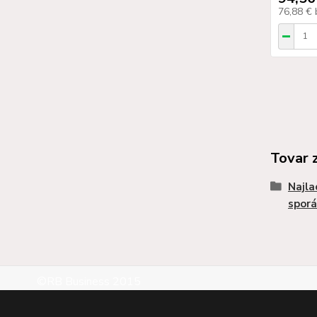
76,88 €
Tovar 
Najla
sporá
©RB Business 2015