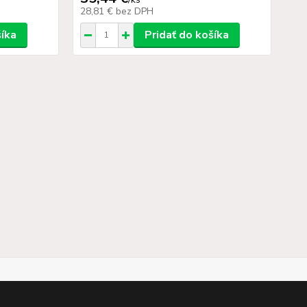
28,81 €
bez DPH
15
šíka
Pridať do košíka