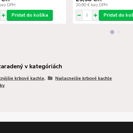
bez DPH
20,80 €
bez DPH
Pridať do košíka
Pridať do ko
zaradený v kategóriách
cnějšie krbové kachle,
Najlacnejšie krbové kachle
ky