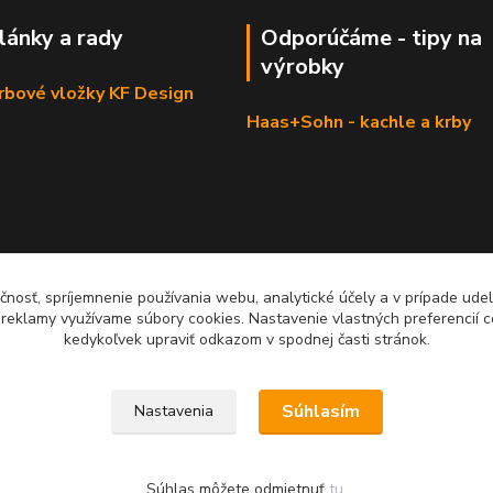
články a rady
Odporúčáme - tipy na
výrobky
krbové vložky KF Design
Haas+Sohn - kachle a krby
čnosť, spríjemnenie používania webu, analytické účely a v prípade udel
a reklamy využívame súbory cookies. Nastavenie vlastných preferencií 
kedykoľvek upraviť odkazom v spodnej časti stránok.
Súhlasím
Nastavenia
Súhlas môžete odmietnuť
tu
.