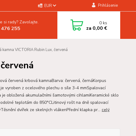
Prihlásenie
EUR
e si rady? Zavolajte.
0
ks
za
0,00 €
 476 255
 kamna VICTORIA Rubin Lux, červená
 červená
ová červená krbová kamnaBarva: červená, černáKorpus
je vyroben z ocelového plechu o síle 3-4 mmSpalovací
 je obložená akumulačními šamotovými cihlamiKeramické sklo
, odolné teplotám do 850°CLitinový rošt na dně spalovací
Těsnění dvířek ze skelných vlákenPřední klapka pr...
celý