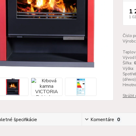
1 
1 0
Číslo p
Výrobc
Teplov
Vývod 
Šířka:
Výška:
Spotřeb
(dřevo)
Hmotno
Strážiť
etné špecifikácie
Komentáre
0