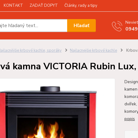
KONTAKT
ZADAŤ DOPYT
Články, rady a tipy
Neviet
Hľadať
0949
ajlacnějšie krbové kachle, sporáky
Najlacnejšie krbové kachle
Krbová
vá kamna VICTORIA Rubin Lux,
Design
kamen 
komora
dvířek
komory
popis