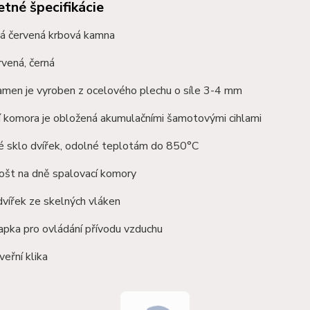
tné špecifikácie
á červená krbová kamna
rvená, černá
amen je vyroben z ocelového plechu o síle 3-4 mm
í komora je obložená akumulačními
šamotovými
cihlami
é sklo dvířek, odolné teplotám do 850°C
rošt na dně spalovací komory
vířek ze skelných vláken
apka pro ovládání přívodu vzduchu
eřní klika