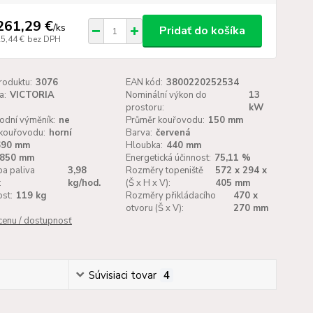
261,29 €
/
ks
Pridať do košíka
25,44 €
bez DPH
roduktu:
3076
EAN kód:
3800220252534
a:
VICTORIA
Nominální výkon do
13
prostoru:
kW
odní výměník:
ne
Průměr kouřovodu:
150 mm
kouřovodu:
horní
Barva:
červená
690 mm
Hloubka:
440 mm
850 mm
Energetická účinnost:
75,11 %
a paliva
3,98
Rozměry topeniště
572 x 294 x
:
kg/hod.
(Š x H x V):
405 mm
st:
119 kg
Rozměry přikládacího
470 x
otvoru (Š x V):
270 mm
 cenu / dostupnosť
Súvisiaci tovar
4