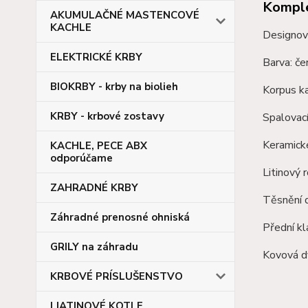
Komple
AKUMULAČNÉ MASTENCOVÉ
KACHLE
Designov
ELEKTRICKÉ KRBY
Barva: če
BIOKRBY - krby na biolieh
Korpus k
KRBY - krbové zostavy
Spalovac
Keramick
KACHLE, PECE ABX
odporúčame
Litinový 
ZAHRADNÉ KRBY
Těsnění d
Záhradné prenosné ohniská
Přední kl
GRILY na záhradu
Kovová dv
KRBOVÉ PRÍSLUŠENSTVO
LIATINOVÉ KOTLE