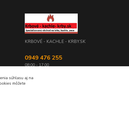
KRBOVÉ - KACHLE - KRBY.SK
0949 476 255
08:00 - 17.00
rbobchodsk@gmail.com
enia súhlasu aj na
cookies môžete