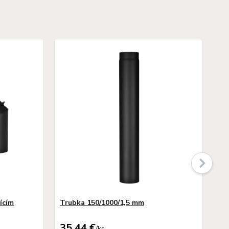
ícím
Trubka 150/1000/1,5 mm
Tr
35,44 €
19
/
ks