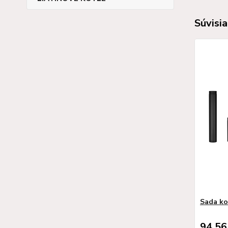
Súvisia
Sada ko
94,56