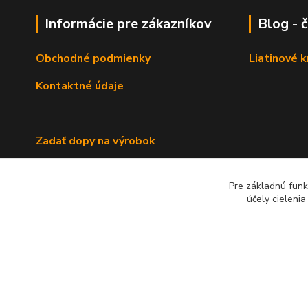
Informácie pre zákazníkov
Blog - 
Obchodné podmienky
Liatinové 
Kontaktné údaje
Zadať dopy na výrobok
Pre základnú funk
účely cieleni
2022 RB Business Slovakia, s. r. o.