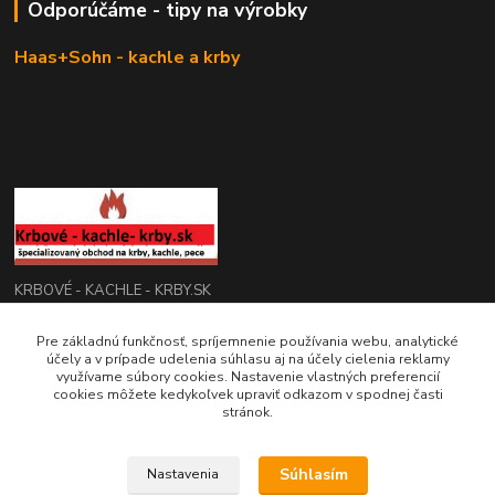
Odporúčáme - tipy na výrobky
Haas+Sohn - kachle a krby
KRBOVÉ - KACHLE - KRBY.SK
Pre základnú funkčnosť, spríjemnenie používania webu, analytické
0949 476 255
účely a v prípade udelenia súhlasu aj na účely cielenia reklamy
08:00 - 17.00
využívame súbory cookies. Nastavenie vlastných preferencií
cookies môžete kedykoľvek upraviť odkazom v spodnej časti
rbobchodsk@gmail.com
stránok.
Súhlasím
Nastavenia