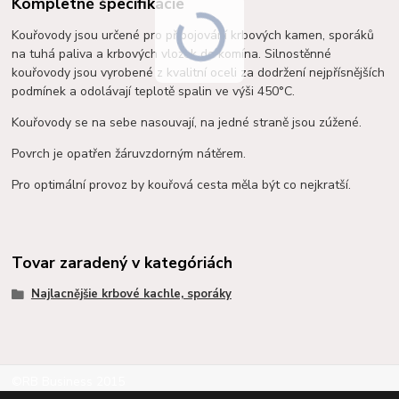
Kompletné špecifikácie
Kouřovody jsou určené pro připojování krbových kamen, sporáků
na tuhá paliva a krbových vložek do komína. Silnostěnné
kouřovody jsou vyrobené z kvalitní oceli za dodržení nejpřísnějších
podmínek a o
dolávají teplotě spalin ve výši 450°C.
Kouřovody se na sebe nasouvají, na jedné straně jsou zúžené.
Povrch je opatřen žáruvzdorným nátěrem.
Pro optimální provoz by kouřová cesta měla být co nejkratší.
Tovar zaradený v kategóriách
Najlacnějšie krbové kachle, sporáky
©RB Business 2015