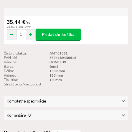
35,44 €
/
ks
28,81 €
bez DPH
Pridať do košíka
Číslo produktu:
AMT01061
EAN kód:
8594189430618
Výrobca:
HOMELUX
Barva:
černá
Délka:
1000 mm
Průměr:
150 mm
Tloušťka:
1,5 mm
Strážiť cenu / dostupnosť
Kompletné špecifikácie
Komentáre
0