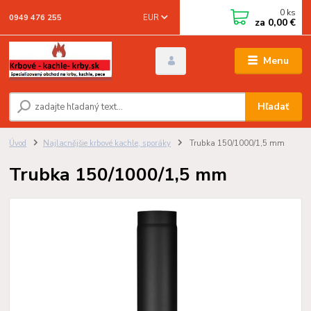
0
ks
EUR
0949 476 255
za
0,00 €
Menu
Hľadať
Úvod
Najlacnějšie krbové kachle, sporáky
Trubka 150/1000/1,5 mm
Trubka 150/1000/1,5 mm