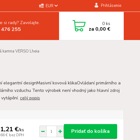
Prihlásenie
EUR
e si rady? Zavolajte.
0
ks
za
0,00 €
 476 255
á kamna VERSO Lheia
í elegantní designMasivní kovová klikaOvládaní primárního a
árního vzduchu Tento výrobek není vhodný jako hlavní zdroj
k vytápění.
celý popis
1,21 €
/
ks
Pridať do košíka
,66 €
bez DPH