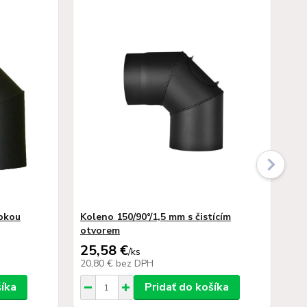
apkou
Koleno 150/90°/1,5 mm s čistícím
Tr
otvorem
25,58 €
19
/
ks
20,80 €
bez DPH
15
šíka
Pridať do košíka