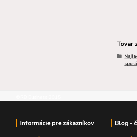
Tovar 
Najla
sporá
©RB Business 2015
Informácie pre zákazníkov
Blog - 