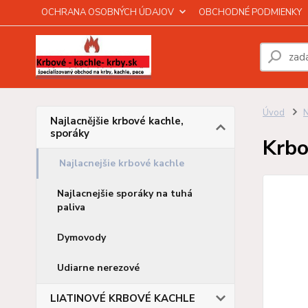
OCHRANA OSOBNÝCH ÚDAJOV
OBCHODNÉ PODMIENKY
Úvod
N
Najlacnějšie krbové kachle,
sporáky
Krbo
Najlacnejšie krbové kachle
Najlacnejšie sporáky na tuhá
paliva
Dymovody
Udiarne nerezové
LIATINOVÉ KRBOVÉ KACHLE