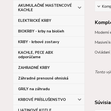
AKUMULAČNÉ MASTENCOVÉ
Kompl
KACHLE
ELEKTRICKÉ KRBY
Komple
BIOKRBY - krby na biolieh
Moderní 
KRBY - krbové zostavy
Masivní k
Ovládaní 
KACHLE, PECE ABX
odporúčame
ZAHRADNÉ KRBY
Tento výr
Záhradné prenosné ohniská
GRILY na záhradu
KRBOVÉ PRÍSLUŠENSTVO
Súvisia
LIATINOVÉ KOTLE