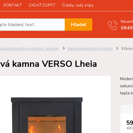
KONTAKT
ZADAŤ DOPYT
Články, rady a tipy
Neviet
Hľadať
0949
ajlacnějšie krbové kachle, sporáky
Najlacnejšie krbové kachle
Krbov
vá kamna VERSO Lheia
Modern
sekund
tepla 
59
480