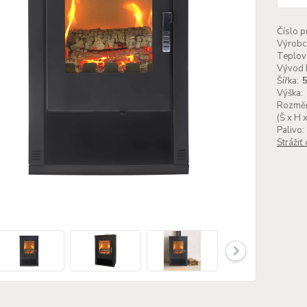
Číslo p
Výrobc
Teplov
Vývod 
Šířka:
Výška:
Rozměr
(Š x H x
Palivo:
Strážiť