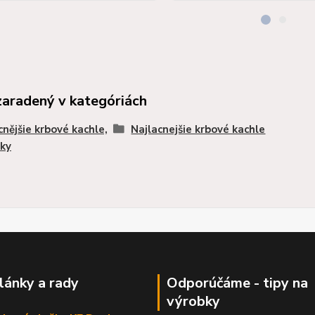
zaradený v kategóriách
cnějšie krbové kachle,
Najlacnejšie krbové kachle
ky
články a rady
Odporúčáme - tipy na
výrobky