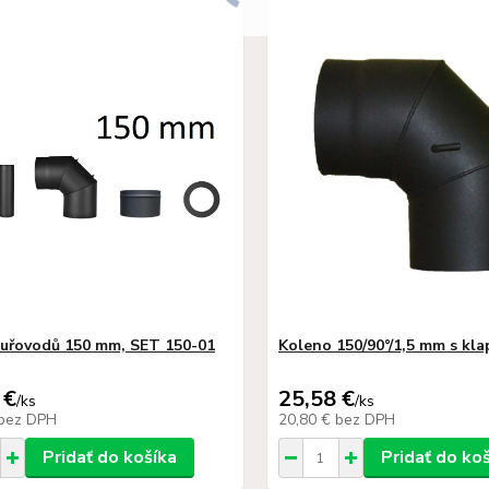
uřovodů 150 mm, SET 150-01
Koleno 150/90°/1,5 mm s kl
 €
25,58 €
/
ks
/
ks
bez DPH
20,80 €
bez DPH
Pridať do košíka
Pridať do ko