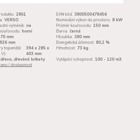
roduktu:
2861
EAN kód:
3800500478456
a:
VERSO
Nominální výkon do prostoru:
8 kW
odní výměník:
ne
Průměr kouřovodu:
150 mm
kouřovodu:
horní
Barva:
černá
570 mm
Hloubka:
380 mm
926 mm
Energetická účinnost:
80,2 %
y topeniště
394 x 285 x
Hmotnost:
73 kg
 V):
403 mm
dřevo, dřevěné brikety
Vytápěcí schopnost:
100 - 120 m3
 cenu / dostupnosť