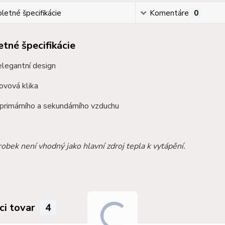
etné špecifikácie
Komentáre
0
tné špecifikácie
elegantní design
ovová klika
primárního a sekundárního vzduchu
obek není vhodný jako hlavní zdroj tepla k vytápění.
ci tovar
4