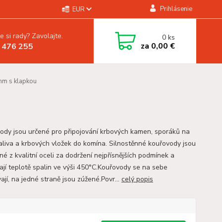
Prihlásenie
EUR
e si rady? Zavolajte.
0
ks
za
0,00 €
 476 255
mm s klapkou
ody jsou určené pro připojování krbových kamen, sporáků na
aliva a krbových vložek do komína. Silnostěnné kouřovody jsou
é z kvalitní oceli za dodržení nejpřísnějších podmínek a
ají teplotě spalin ve výši 450°C.Kouřovody se na sebe
jí, na jedné straně jsou zúžené.Povr...
celý popis