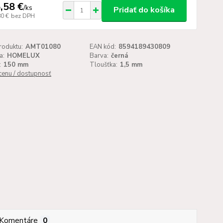
,58 €
/
ks
Pridať do košíka
80 €
bez DPH
roduktu:
AMT01080
EAN kód:
8594189430809
a:
HOMELUX
Barva:
černá
:
150 mm
Tloušťka:
1,5 mm
 cenu / dostupnosť
Komentáre
0