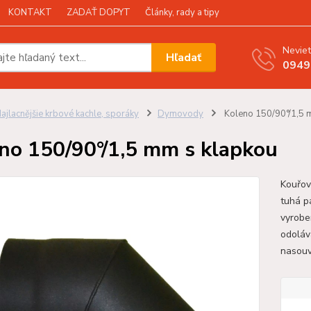
KONTAKT
ZADAŤ DOPYT
Články, rady a tipy
Neviet
Hľadať
0949
ajlacnějšie krbové kachle, sporáky
Dymovody
Koleno 150/90°/1,5 
no 150/90°/1,5 mm s klapkou
Kouřov
tuhá p
vyroben
odoláv
nasouva