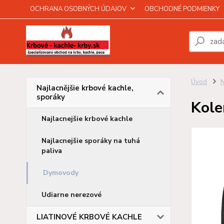
OCHRANA OSOBNÝCH ÚDAJOV
OBCHODNÉ PODMIENKY
Úvod
N
Najlacnějšie krbové kachle,
sporáky
Kole
Najlacnejšie krbové kachle
Najlacnejšie sporáky na tuhá
paliva
Dymovody
Udiarne nerezové
LIATINOVÉ KRBOVÉ KACHLE