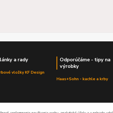
články a rady
Odporúčáme - tipy na
výrobky
krbové vložky KF Design
Haas+Sohn - kachle a krby
čnosť, spríjemnenie používania webu, analytické účely a v prípade udel