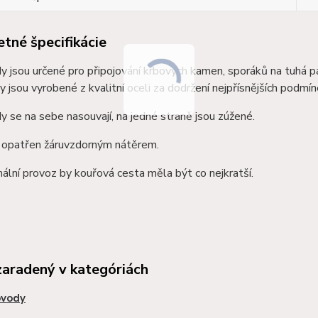
tné špecifikácie
 jsou určené pro připojování krbových kamen, sporáků na tuhá p
 jsou vyrobené z kvalitní oceli za dodržení nejpřísnějších podmín
 se na sebe nasouvají, na jedné straně jsou zúžené.
e opatřen žáruvzdorným nátěrem.
ální provoz by kouřová cesta měla být co nejkratší.
zaradený v kategóriách
vody