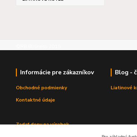
©RB Business 2015
Informácie pre zákazníkov
Blog - 
Obchodné podmienky
Liatinové 
Kontaktné údaje
Zadať dopy na výrobok
Pre základnú funk