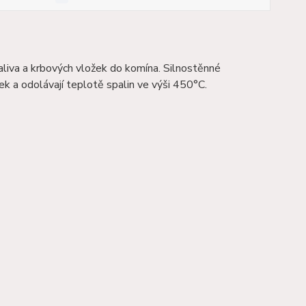
aliva a krbových vložek do komína. Silnostěnné
ek a o
dolávají teplotě spalin ve výši 450°C.