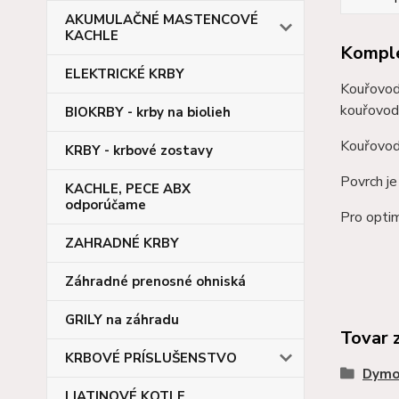
AKUMULAČNÉ MASTENCOVÉ
KACHLE
Komple
ELEKTRICKÉ KRBY
Kouřovody
kouřovody
BIOKRBY - krby na biolieh
Kouřovody
KRBY - krbové zostavy
Povrch j
KACHLE, PECE ABX
odporúčame
Pro optim
ZAHRADNÉ KRBY
Záhradné prenosné ohniská
GRILY na záhradu
Tovar 
KRBOVÉ PRÍSLUŠENSTVO
Dymo
LIATINOVÉ KOTLE