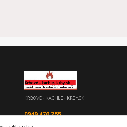
KRBOVÉ - KACHLE - KRBY.SK
0949 476 255
08:00 - 17.00
enia súhlasu aj na