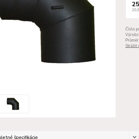
25
20,
Číslo p
Výrobc
Průměr
Strážiť
etné špecifikácie