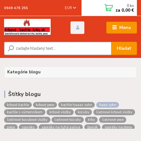
0
ks
EUR
0949 476 255
za
0,00 €
Menu
Hľadať
Kategórie blogu
Štítky blogu
krbové kachle
krbové pece
kachle haaas sohn
haas sohn
kachle s výmenníkom
krbové vložky
kozuby
liatinové krbové vložky
liatinové kozubové vložky
liatinové kozuby
krby
liatinové pece
piece
sporáky
sporáky na tuhá paliva
šporák
sporáky na drevo
kuchynské sporáky