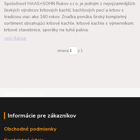
Spoločnosť HAAS+SOHN Rukov s.r.o. je jedným z nejvýzamnějších
českých výrobcov krbových kachlí, kachľových pecí a krbov s
tradíciou viac ako 160 rokov. Značka ponúka široký kompletný
sortiment obsahujúci krbové kachle, krbové kachle s výmenníkom,
krbové stavebnice, sporáky na tuhá paliva.
celý článok
strana
z 1
©RB Business 2015
Informácie pre zákazníkov
Obchodné podmienky