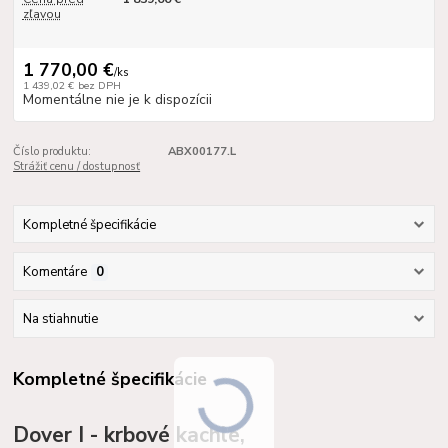
zľavou
1 770,00 €
/
ks
1 439,02 €
bez DPH
Momentálne nie je k dispozícii
Číslo produktu:
ABX00177.L
Strážiť cenu / dostupnosť
Kompletné špecifikácie
Komentáre
0
Na stiahnutie
Kompletné špecifikácie
Dover I - krbové kachle,