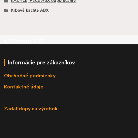
KACHLE, PECE ABX odporúčame
Krbové kachle ABX
©RB Business 2015
Informácie pre zákazníkov
Obchodné podmienky
Kontaktné údaje
Zadať dopy na výrobok