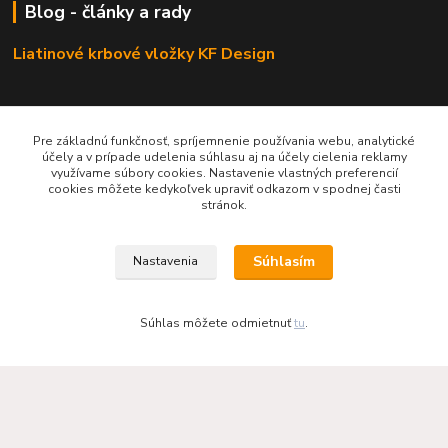
Blog - články a rady
Liatinové krbové vložky KF Design
Pre základnú funkčnosť, spríjemnenie používania webu, analytické
účely a v prípade udelenia súhlasu aj na účely cielenia reklamy
Odporúčáme - tipy na výrobky
využívame súbory cookies. Nastavenie vlastných preferencií
cookies môžete kedykoľvek upraviť odkazom v spodnej časti
Haas+Sohn - kachle a krby
stránok.
Súhlasím
Nastavenia
Súhlas môžete odmietnuť
tu
.
KRBOVÉ - KACHLE - KRBY.SK