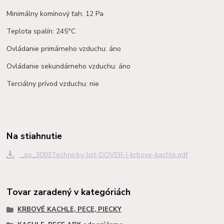
Minimálny komínový ťah: 12 Pa
Teplota spalín: 245°C
Ovládanie primárneho vzduchu: áno
Ovládanie sekundárneho vzduchu: áno
Terciálny prívod vzduchu: nie
Na stiahnutie
_ps_3083Technicky-list-DOVER-I-krbove-kachle.pdf
Tovar zaradený v kategóriách
KRBOVÉ KACHLE, PECE, PIECKY