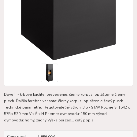
Dover I - krbové kachle, prevedenie: čierny korpus, opláštenie čierny
plech. Ďalšia farebná varianta: čierny korpus, opláštenie šedý plech.
Technické parametre: Regulovateľný výkon: 3,5 - 9 kW Rozmery: 1542 x
575 x 520 mm V x Š x H Priemer dymovodu: 150 mm Vývod
dymovodu: horný, zadný Výška osi zad...
celý popis
Cena pred
1 859,00 €