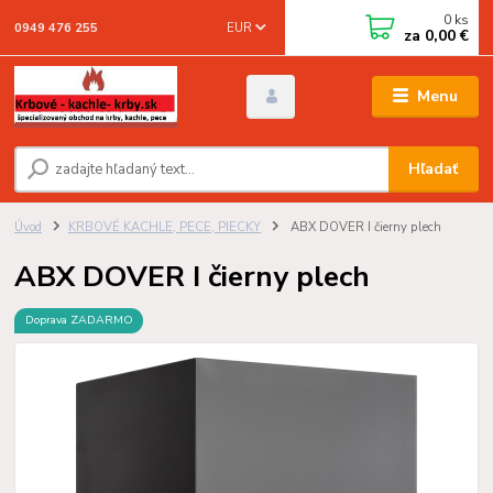
0
ks
EUR
0949 476 255
za
0,00 €
Menu
Hľadať
Úvod
KRBOVÉ KACHLE, PECE, PIECKY
ABX DOVER I čierny plech
ABX DOVER I čierny plech
Doprava ZADARMO