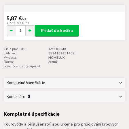
5,87 €
/
ks
4,77 €
bez DPH
Pridať do košíka
Číslo produktu:
AMT01146
EAN kód:
8594189431462
Výrobca:
HOMELUX
Barva:
černá
Strážiť cenu / dostupnosť
Kompletné špecifikácie
Komentáre
0
Kompletné špecifikácie
Kouřovody a příslušenství jsou určené pro připojování krbových