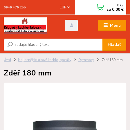
0
ks
EUR
0949 476 255
za
0,00 €
Menu
Hľadať
Úvod
Najlacnějšie krbové kachle, sporáky
Dymovody
Zděř 180 mm
Zděř 180 mm