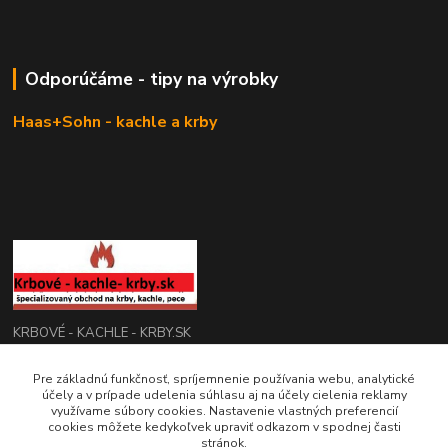
Odporúčáme - tipy na výrobky
Haas+Sohn - kachle a krby
KRBOVÉ - KACHLE - KRBY.SK
Pre základnú funkčnosť, spríjemnenie používania webu, analytické
0949 476 255
účely a v prípade udelenia súhlasu aj na účely cielenia reklamy
08:00 - 17.00
využívame súbory cookies. Nastavenie vlastných preferencií
cookies môžete kedykoľvek upraviť odkazom v spodnej časti
rbobchodsk@gmail.com
stránok.