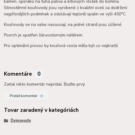
kamen, sporáků na tuhá paliva a krbových vložek do komína.
Silnostěnné kouřovody jsou vyrobené z kvalitní oceli za dodržení
nejpřísnějších podmínek a o
dolávají teplotě spalin ve výši 450°C.
Kouřovody se na sebe nasouvají, na jedné straně jsou zúžené.
Povrch je opatřen žáruvzdorným nátěrem.
Pro optimální provoz by kouřová cesta měla být co nejkratší.
Komentáre
0
Zatial nikto komentár nepridal. Buďte prvý.
Pridať komentár
Tovar zaradený v kategóriách
Dymovody