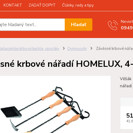
KONTAKT
ZADAŤ DOPYT
Články, rady a tipy
Neviet
Hľadať
0949
ajlacnějšie krbové kachle, sporáky
Dymovody
Závěsné krbové nářa
sné krbové nářadí HOMELUX, 4-
Věšák 
nářadí
51
41,