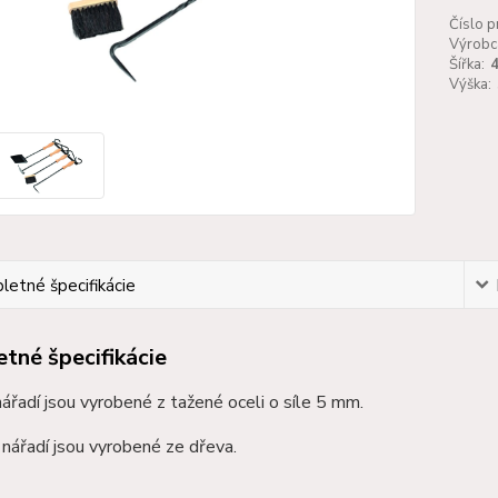
Číslo p
Výrobc
Šířka:
Výška:
etné špecifikácie
tné špecifikácie
ářadí jsou vyrobené z tažené oceli o síle 5 mm.
nářadí jsou vyrobené ze dřeva.