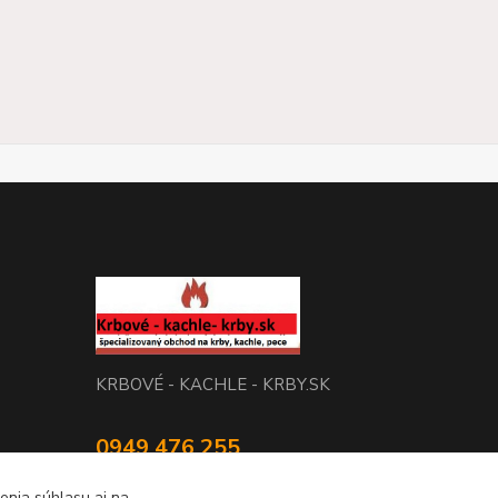
KRBOVÉ - KACHLE - KRBY.SK
0949 476 255
08:00 - 17.00
enia súhlasu aj na