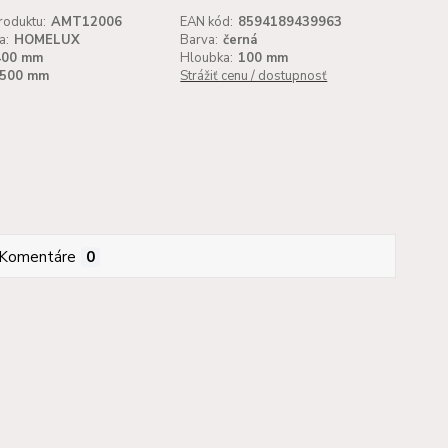
roduktu:
AMT12006
EAN kód:
8594189439963
a:
HOMELUX
Barva:
černá
400 mm
Hloubka:
100 mm
500 mm
Strážiť cenu / dostupnosť
Komentáre
0