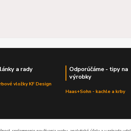
články a rady
Odporúčáme - tipy na
výrobky
krbové vložky KF Design
Haas+Sohn - kachle a krby
čnosť, spríjemnenie používania webu, analytické účely a v prípade udel