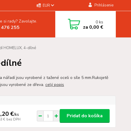
Prihlásenie
EUR
e si rady? Zavolajte.
0
ks
za
0,00 €
 476 255
dí HOMELUX, 4-dílné
dílné
a nářadí jsou vyrobené z tažené oceli o síle 5 mm.Rukojetě
 jsou vyrobené ze dřeva.
celý popis
,20 €
/
ks
Pridať do košíka
63 €
bez DPH