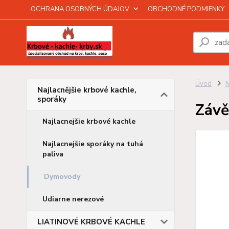
OCHRANA OSOBNÝCH ÚDAJOV
OBCHODNÉ PODMIENKY
Úvod
N
Najlacnějšie krbové kachle,
sporáky
Závě
Najlacnejšie krbové kachle
Najlacnejšie sporáky na tuhá
paliva
Dymovody
Udiarne nerezové
LIATINOVÉ KRBOVÉ KACHLE