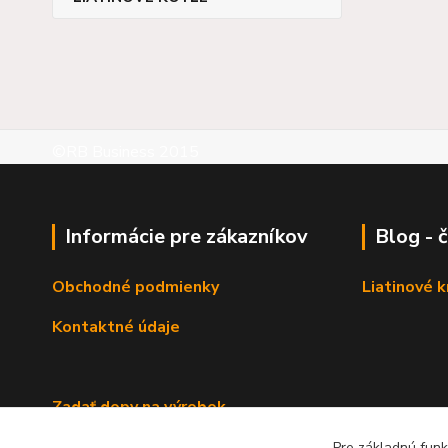
©RB Business 2015
Informácie pre zákazníkov
Blog - 
Obchodné podmienky
Liatinové 
Kontaktné údaje
Zadať dopy na výrobok
Pre základnú funk