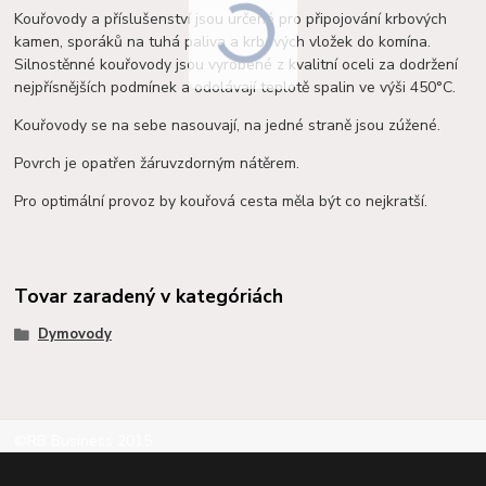
Kouřovody a příslušenství jsou určené pro připojování krbových
kamen, sporáků na tuhá paliva a krbových vložek do komína.
Silnostěnné kouřovody jsou vyrobené z kvalitní oceli za dodržení
nejpřísnějších podmínek a o
dolávají teplotě spalin ve výši 450°C.
Kouřovody se na sebe nasouvají, na jedné straně jsou zúžené.
Povrch je opatřen žáruvzdorným nátěrem.
Pro optimální provoz by kouřová cesta měla být co nejkratší.
Tovar zaradený v kategóriách
Dymovody
©RB Business 2015