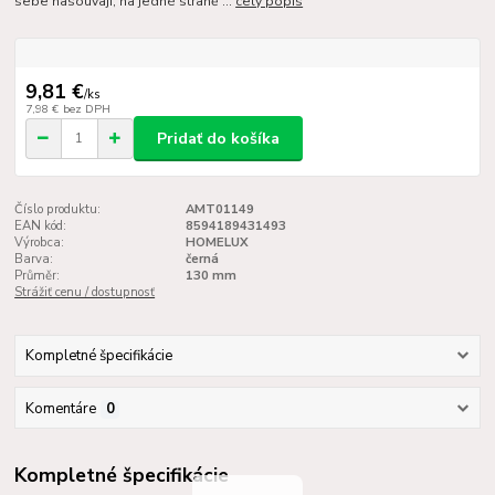
sebe nasouvají, na jedné straně ...
celý popis
9,81 €
/
ks
7,98 €
bez DPH
Pridať do košíka
Číslo produktu:
AMT01149
EAN kód:
8594189431493
Výrobca:
HOMELUX
Barva:
černá
Průměr:
130 mm
Strážiť cenu / dostupnosť
Kompletné špecifikácie
Komentáre
0
Kompletné špecifikácie