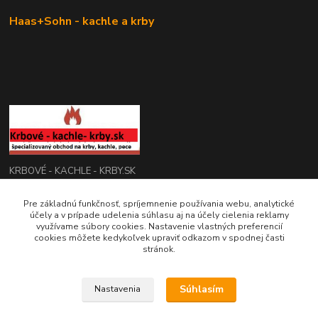
Haas+Sohn - kachle a krby
KRBOVÉ - KACHLE - KRBY.SK
Pre základnú funkčnosť, spríjemnenie používania webu, analytické
0949 476 255
účely a v prípade udelenia súhlasu aj na účely cielenia reklamy
08:00 - 17.00
využívame súbory cookies. Nastavenie vlastných preferencií
cookies môžete kedykoľvek upraviť odkazom v spodnej časti
rbobchodsk@gmail.com
stránok.
Súhlasím
Nastavenia