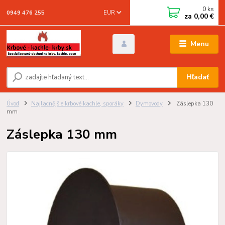
0
ks
EUR
0949 476 255
za
0,00 €
Menu
Hľadať
Úvod
Najlacnějšie krbové kachle, sporáky
Dymovody
Záslepka 130
mm
Záslepka 130 mm