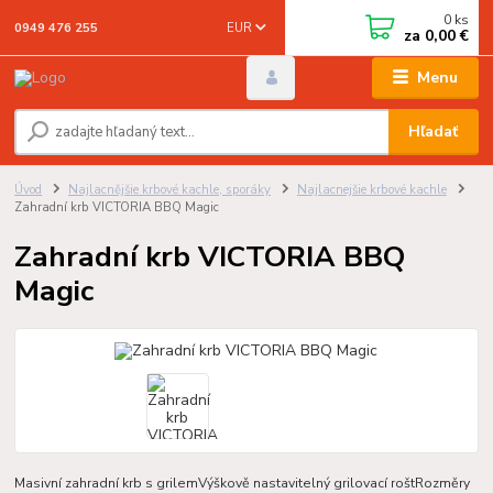
0
ks
EUR
0949 476 255
za
0,00 €
Menu
Hľadať
Úvod
Najlacnějšie krbové kachle, sporáky
Najlacnejšie krbové kachle
Zahradní krb VICTORIA BBQ Magic
Zahradní krb VICTORIA BBQ
Magic
Masivní zahradní krb s grilemVýškově nastavitelný grilovací roštRozměry