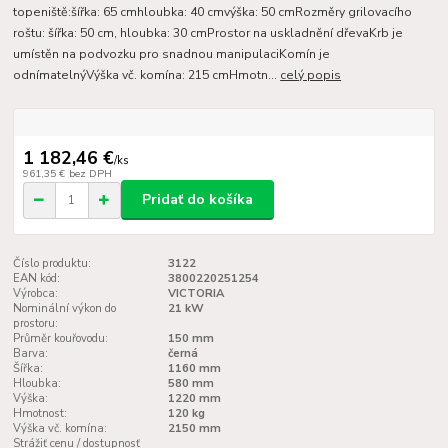
topeniště:šířka: 65 cmhloubka: 40 cmvýška: 50 cmRozměry grilovacího
roštu: šířka: 50 cm, hloubka: 30 cmProstor na uskladnění dřevaKrb je
umístěn na podvozku pro snadnou manipulaciKomín je
odnímatelnýVýška vč. komína: 215 cmHmotn...
celý popis
1 182,46 €
/
ks
961,35 €
bez DPH
Pridať do košíka
Číslo produktu:
3122
EAN kód:
3800220251254
Výrobca:
VICTORIA
Nominální výkon do
21 kW
prostoru:
Průměr kouřovodu:
150 mm
Barva:
černá
Šířka:
1160 mm
Hloubka:
580 mm
Výška:
1220 mm
Hmotnost:
120 kg
Výška vč. komína:
2150 mm
Strážiť cenu / dostupnosť