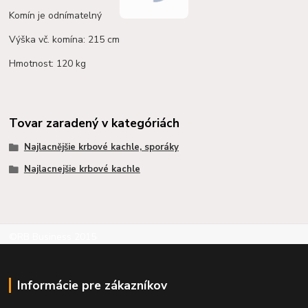
Komín je odnímatelný
Výška vč. komína: 215 cm
Hmotnost: 120 kg
Tovar zaradený v kategóriách
Najlacnějšie krbové kachle, sporáky
Najlacnejšie krbové kachle
©RB Business 2015
Informácie pre zákazníkov