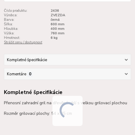
Číslo produktu:
2436
Výrobca:
ZVEZDA
Barva:
černá
Šířka:
600 mm
Hloubka:
400 mm
Výška:
760 mm
Hmotnost:
6 kg
Strážiť cenu / dostupnosť
Kompletné špecifikácie
Komentáre
0
Kompletné špecifikácie
Přenosní zahradní gril na dřevěné uhlí s velkou grilovací plochou
Rozměr grilovací plochy: 54 x 35 cm