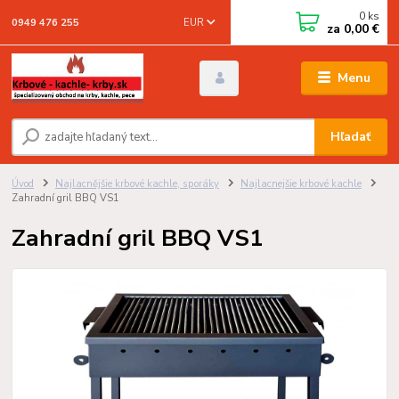
0
ks
EUR
0949 476 255
za
0,00 €
Menu
Hľadať
Úvod
Najlacnějšie krbové kachle, sporáky
Najlacnejšie krbové kachle
Zahradní gril BBQ VS1
Zahradní gril BBQ VS1