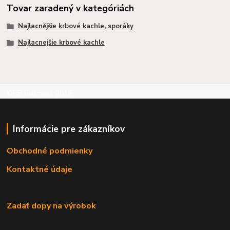
Tovar zaradený v kategóriách
Najlacnějšie krbové kachle, sporáky
Najlacnejšie krbové kachle
©RB Business 2015
Informácie pre zákazníkov
Obchodné podmienky
Kontaktné údaje
Zadať dopy na výrobok