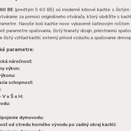
60 BE
(predtým S 60 BE) sú moderné krbové kachle s čistým h
otváranie za pomoci originálneho otvárača, ktorý obdržíte s ka
arametre. Navyše boli kachle novo vybavené liatinovým roštom a
ré parametre spaľovania, čistý hranatý dizajn, priestrannú spaľ
e čistý vzhľad kachlí, externý prívod vzduchu a spaľovanie drevo
ké parametre:
cká náročnosť:
ny výkon:
výkonu:
cia schopnosť:
:
 V x Š x H:
odu:
ripojenie dymovodu:
osť od stredu horného vývodu po zadný okraj kachlí: