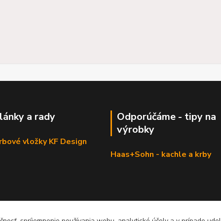
články a rady
Odporúčáme - tipy na
výrobky
krbové vložky KF Design
Haas+Sohn - kachle a krby
čnosť, spríjemnenie používania webu, analytické účely a v prípade udel