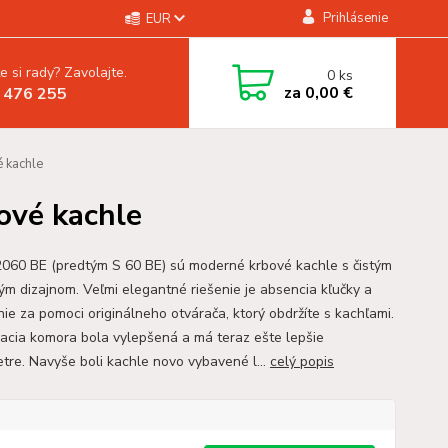
Prihlásenie
EUR
e si rady? Zavolajte.
0
ks
za
0,00 €
 476 255
 kachle
vé kachle
60 BE (predtým S 60 BE) sú moderné krbové kachle s čistým
ým dizajnom. Veľmi elegantné riešenie je absencia kľučky a
nie za pomoci originálneho otvárača, ktorý obdržíte s kachľami.
acia komora bola vylepšená a má teraz ešte lepšie
tre. Navyše boli kachle novo vybavené l...
celý popis