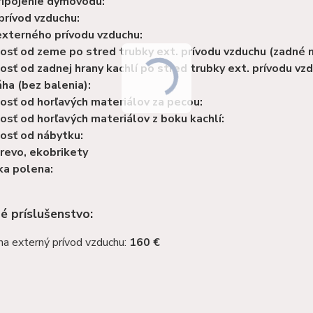
ripojenie dymovodu:
prívod vzduchu:
externého prívodu vzduchu:
osť od zeme po stred trubky ext. prívodu vzduchu (zadné n
osť od zadnej hrany kachlí po stred trubky ext. prívodu vz
ha (bez balenia):
osť od horľavých materiálov za pecou:
osť od horľavých materiálov z boku kachlí:
osť od nábytku:
drevo, ekobrikety
ka polena:
né príslušenstvo:
na externý prívod vzduchu:
160 €