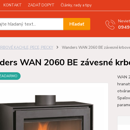
KONTAKT
ZADAŤ DOPYT
Články, rady a tipy
Neviet
Hľadať
0949
KRBOVÉ KACHLE, PECE, PIECKY
Wanders WAN 2060 BE závesné krbové
ers WAN 2060 BE závesné krbo
 ZADARMO
WAN 20
hranat
otvára
Spaľov
parame