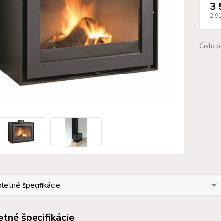
3 
2 9
Číslo p
etné špecifikácie
tné špecifikácie