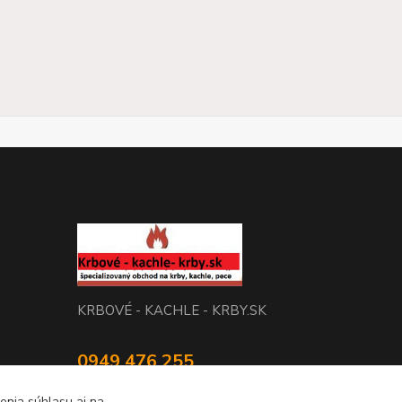
KRBOVÉ - KACHLE - KRBY.SK
0949 476 255
08:00 - 17.00
enia súhlasu aj na