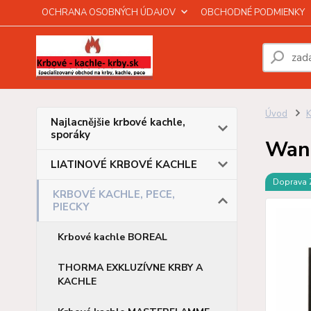
OCHRANA OSOBNÝCH ÚDAJOV
OBCHODNÉ PODMIENKY
Úvod
Najlacnějšie krbové kachle,
sporáky
Wand
LIATINOVÉ KRBOVÉ KACHLE
Doprava
KRBOVÉ KACHLE, PECE,
PIECKY
Krbové kachle BOREAL
THORMA EXKLUZÍVNE KRBY A
KACHLE