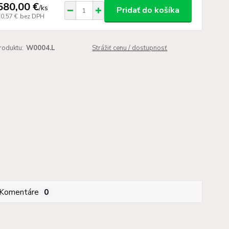
580,00 €
/
ks
Pridať do košíka
10,57 €
bez DPH
roduktu:
W0004.L
Strážiť cenu / dostupnosť
Komentáre
0