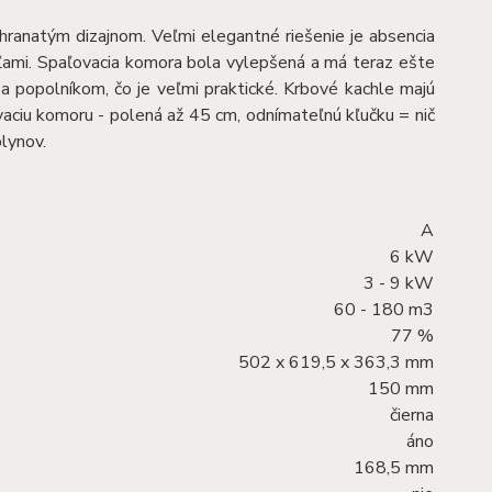
ranatým dizajnom. Veľmi elegantné riešenie je absencia
chľami. Spaľovacia komora bola vylepšená a má teraz ešte
 popolníkom, čo je veľmi praktické. Krbové kachle majú
ovaciu komoru - polená až 45 cm, odnímateľnú kľučku = nič
plynov.
A
6 kW
3 - 9 kW
60 - 180 m3
77 %
502 x 619,5 x 363,3 mm
150 mm
čierna
áno
168,5 mm