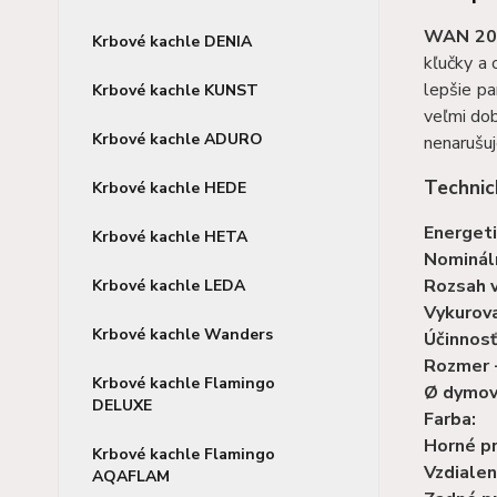
WAN 20
Krbové kachle DENIA
kľučky a 
lepšie p
Krbové kachle KUNST
veľmi dob
Krbové kachle ADURO
nenarušuj
Technic
Krbové kachle HEDE
Energeti
Krbové kachle HETA
Nominál
Rozsah 
Krbové kachle LEDA
Vykurova
Krbové kachle Wanders
Účinnosť
Rozmer -
Krbové kachle Flamingo
Ø dymov
DELUXE
Farba:
Horné p
Krbové kachle Flamingo
Vzdialen
AQAFLAM