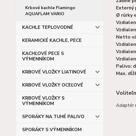
Zadné p
Externý 
Krbové kachle Flamingo
AQUAFLAM VARIO
Ø rúrky 
Vzdialen
KACHLE TEPLOVODNÉ
Vzdialen
Netto vá
KERAMICKÉ KACHLE, PECE
Vzdialen
Vzdialen
KACHĽOVÉ PECE S
Vzdialen
VÝMENNÍKOM
Palivo: 
KRBOVÉ VLOŽKY LIATINOVÉ
Max. dĺž
KRBOVÉ VLOŽKY OCEĽOVÉ
Voliteľ
KRBOVÉ VLOŽKY S
VÝMENNÍKOM
Adaptér 
SPORÁKY NA TUHÉ PALIVO
SPORÁKY S VÝMENNÍKOM