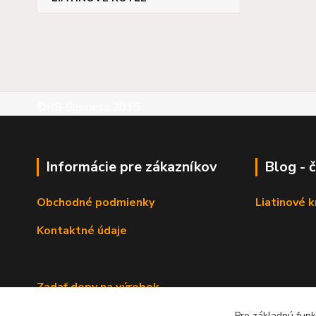
©RB Business 2015
Informácie pre zákazníkov
Blog - 
Obchodné podmienky
Liatinové 
Kontaktné údaje
Zadať dopy na výrobok
Pre základnú funk