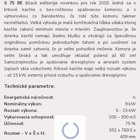
S 75 BE
(black edition)
je novinkou pre rok 2016. Jedná sa o
krbové kachle s bez-roštovou spaľovacou komorou a s
výmurovkou zo žiarobetónu, čo robí túto komoru takmer
nezničiteľnú. Veľká výhoda je malá konštrukčná hĺbka vďaka ktorej
kachle zaberú minimum miesta v interiéri. Zaujímavosťou je, že
dvierka kachlí nemajú žiadnu kľučku a otvárajú sa špeciálnou
originálnou pomôckou jednoduchým ťahom a po uvoľnení sa
dvierka samé zatvoria, čo je veľmi pohodlné riešenie. Komora je
veľmi široká a tak umožňuje vkladať polená až 60 cm!
Samozrejmosťou je spaľovanie drevoplynov a airwash system
(oplach skla vzduchom). Krbové kachle majú veľký rozsah výkonu
- až 15 kW, externý prívod vzduchu a spaľovanie drevoplynov.
Technické parametre:
Energetická náročnosť:
A
Nominálny výkon:
9 kW
Rozsah výkonu:
5 - 15 kW
Vykurovacia schopnosť:
100 – 300 m3
Účinnosť:
75 %
552 x 769,5 x
Rozmer - V x Š x H:
409 mm