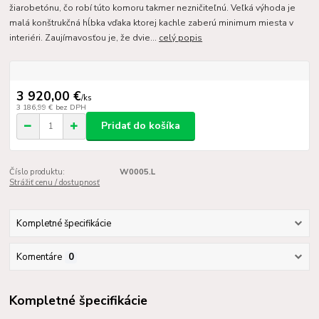
žiarobetónu, čo robí túto komoru takmer nezničiteľnú. Veľká výhoda je
malá konštrukčná hĺbka vďaka ktorej kachle zaberú minimum miesta v
interiéri. Zaujímavosťou je, že dvie...
celý popis
3 920,00 €
/
ks
3 186,99 €
bez DPH
Pridať do košíka
Číslo produktu:
W0005.L
Strážiť cenu / dostupnosť
Kompletné špecifikácie
Komentáre
0
Kompletné špecifikácie