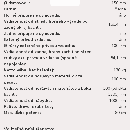
Ø dymovodu:
150 mm
Farba:
čierna
Horné pripojenie dymovodu:
áno
Vzdialenosť od stredu horného vývodu po
168,4 mm
zadný okraj kachlí:
Zadné pripojenie dymovodu:
nie
Externý prívod vzduchu:
áno
Ø rúrky externého prívodu vzduchu:
100 mm
Vzdialenosť od zadnej hrany kachlí po stred
trubky ext. prívodu vzduchu (spodné
84,1 mm
napojenie):
Netto váha (bez balenia):
130 kg
Vzdialenosť od horľavých materiálov za
100 mm
pecou:
Vzdialenosť od horľavých materiálov z boku
100 (od skla
kachlí:
1300) mm
Vzdialenosť od nábytku:
1000 mm
Palivo: drevo, ekobrikety
áno
Max. dĺžka polena:
60 cm
Voliteľné príslušenstvo: