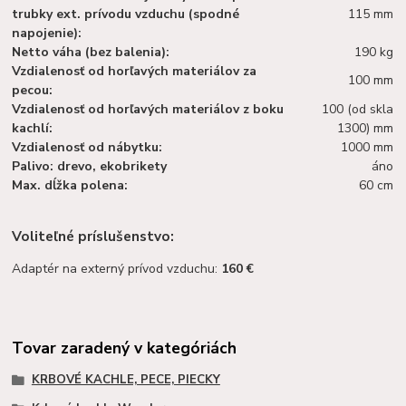
trubky ext. prívodu vzduchu (spodné
115 mm
napojenie):
Netto váha (bez balenia):
190 kg
Vzdialenosť od horľavých materiálov za
100 mm
pecou:
Vzdialenosť od horľavých materiálov z boku
100 (od skla
kachlí:
1300) mm
Vzdialenosť od nábytku:
1000 mm
Palivo: drevo, ekobrikety
áno
Max. dĺžka polena:
60 cm
Voliteľné príslušenstvo:
Adaptér na externý prívod vzduchu:
160 €
Tovar zaradený v kategóriách
KRBOVÉ KACHLE, PECE, PIECKY