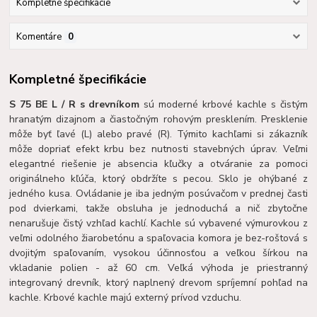
Kompletné špecifikácie
Komentáre
0
Kompletné špecifikácie
S 75 BE L / R s drevníkom
sú moderné krbové kachle s čistým
hranatým dizajnom a čiastočným rohovým presklením. Presklenie
môže byť ľavé (L) alebo pravé (R). Týmito kachľami si zákazník
môže dopriať efekt krbu bez nutnosti stavebných úprav. Veľmi
elegantné riešenie je absencia kľučky a otváranie za pomoci
originálneho kľúča, ktorý obdržíte s pecou. Sklo je ohýbané z
jedného kusa. Ovládanie je iba jedným posúvačom v prednej časti
pod dvierkami, takže obsluha je jednoduchá a nič zbytočne
nenarušuje čistý vzhľad kachlí. Kachle sú vybavené výmurovkou z
veľmi odolného žiarobetónu a spaľovacia komora je bez-roštová s
dvojitým spaľovaním, vysokou účinnosťou a veľkou šírkou na
vkladanie polien - až 60 cm. Veľká výhoda je priestranný
integrovaný drevník, ktorý naplnený drevom spríjemní pohľad na
kachle. Krbové kachle majú externý prívod vzduchu.