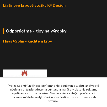
Liatinové krbové vložky KF Design
Odporúčáme - tipy na výrobky
Haas+Sohn - kachle a krby
Pre základnú funkčnosť, spríjemnenie používania webu, analytické
účely a v prípade udelenia súhlasu aj na účely cielenia reklamy
KRBOVÉ - KACHLE - KRBY.SK
využívame súbory cookies. Nastavenie vlastných preferencií
cookies môžete kedykoľvek upraviť odkazom v spodnej časti
stránok.
0949 476 255