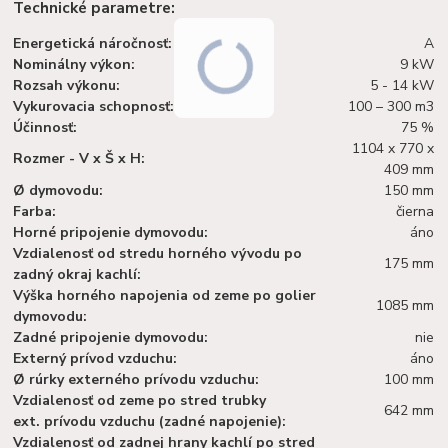
Technické parametre:
Energetická náročnosť:
A
Nominálny výkon:
9 kW
Rozsah výkonu:
5 - 14 kW
Vykurovacia schopnosť:
100 – 300 m3
Účinnosť:
75 %
1104 x 770 x
Rozmer - V x Š x H:
409 mm
Ø dymovodu:
150 mm
Farba:
čierna
Horné pripojenie dymovodu:
áno
Vzdialenosť od stredu horného vývodu po
175 mm
zadný okraj kachlí:
Výška horného napojenia od zeme po golier
1085 mm
dymovodu:
Zadné pripojenie dymovodu:
nie
Externý prívod vzduchu:
áno
Ø rúrky externého prívodu vzduchu:
100 mm
Vzdialenosť od zeme po stred trubky
642 mm
ext. prívodu vzduchu (zadné napojenie):
Vzdialenosť od zadnej hrany kachlí po stred