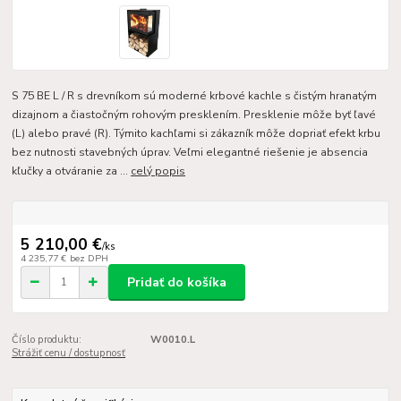
S 75 BE L / R s drevníkom sú moderné krbové kachle s čistým hranatým
dizajnom a čiastočným rohovým presklením. Presklenie môže byť ľavé
(L) alebo pravé (R). Týmito kachľami si zákazník môže dopriať efekt krbu
bez nutnosti stavebných úprav. Veľmi elegantné riešenie je absencia
kľučky a otváranie za ...
celý popis
5 210,00 €
/
ks
4 235,77 €
bez DPH
Pridať do košíka
Číslo produktu:
W0010.L
Strážiť cenu / dostupnosť