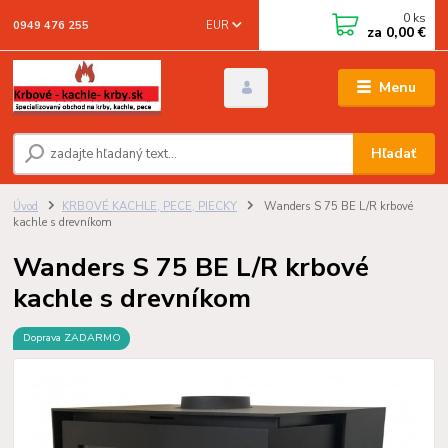
0
ks
EUR
0949 476 255
za
0,00 €
Menu
Hľadať
Úvod
KRBOVÉ KACHLE, PECE, PIECKY
Wanders S 75 BE L/R krbové
kachle s drevníkom
Wanders S 75 BE L/R krbové
kachle s drevníkom
Doprava ZADARMO