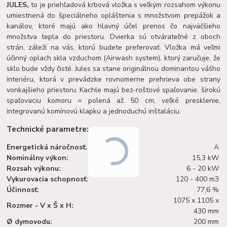
JULES,
to je priehľadová krbová vložka s veľkým rozsahom výkonu
umiestnená do špeciálneho opláštenia s množstvom prepážok a
kanálov, ktoré majú ako hlavný účel prenos čo najväčšieho
množstva tepla do priestoru. Dvierka sú otvárateľné z oboch
strán, záleží na vás, ktorú budete preferovať. Vložka má veľmi
účinný oplach skla vzduchom (Airwash system), ktorý zaručuje, že
sklo bude vždy čisté. Jules sa stane originálnou dominantou vášho
interiéru, ktorá v prevádzke rovnomerne prehrieva obe strany
vonkajšieho priestoru. Kachle majú bez-roštové spaľovanie, širokú
spaľovaciu komoru = polená až 50 cm, veľké presklenie,
integrovanú komínovú klapku a jednoduchú inštaláciu.
Technické parametre:
Energetická náročnosť:
A
Nominálny výkon:
15,3 kW
Rozsah výkonu:
6 - 20 kW
Vykurovacia schopnosť:
120 - 400 m3
Účinnosť:
77,6 %
1075 x 1105 x
Rozmer - V x Š x H:
430 mm
Ø dymovodu:
200 mm