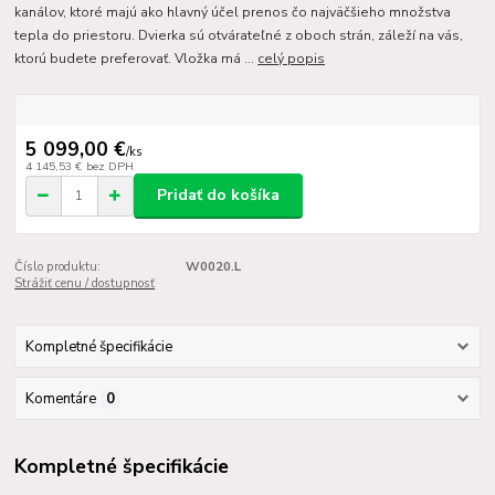
kanálov, ktoré majú ako hlavný účel prenos čo najväčšieho množstva
tepla do priestoru. Dvierka sú otvárateľné z oboch strán, záleží na vás,
ktorú budete preferovať. Vložka má ...
celý popis
5 099,00 €
/
ks
4 145,53 €
bez DPH
Pridať do košíka
Číslo produktu:
W0020.L
Strážiť cenu / dostupnosť
Kompletné špecifikácie
Komentáre
0
Kompletné špecifikácie