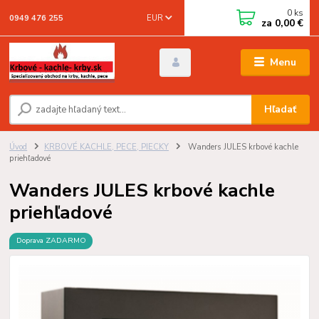
0
ks
EUR
0949 476 255
za
0,00 €
Menu
Hľadať
Úvod
KRBOVÉ KACHLE, PECE, PIECKY
Wanders JULES krbové kachle
priehľadové
Wanders JULES krbové kachle
priehľadové
Doprava ZADARMO