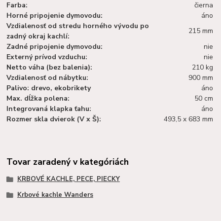
Farba:
čierna
Horné pripojenie dymovodu:
áno
Vzdialenosť od stredu horného vývodu po
215 mm
zadný okraj kachlí:
Zadné pripojenie dymovodu:
nie
Externý prívod vzduchu:
nie
Netto váha (bez balenia):
210 kg
Vzdialenosť od nábytku:
900 mm
Palivo: drevo, ekobrikety
áno
Max. dĺžka polena:
50 cm
Integrovaná klapka ťahu:
áno
Rozmer skla dvierok (V x Š):
493,5 x 683 mm
Tovar zaradený v kategóriách
KRBOVÉ KACHLE, PECE, PIECKY
Krbové kachle Wanders