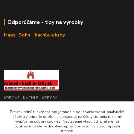
Odporúčáme - tipy na výrobky
Haas+Sohn - kachle a krby
KRBOVÉ - KACHLE - KRBY.SK
Pre základnú funkčnosť, spríjemnenie používania webu, analytické
0949 476 255
účely a v prípade udelenia súhlasu aj na účely cielenia reklamy
08:00 - 17.00
využívame súbory cookies. Nastavenie vlastných preferencií
cookies môžete kedykoľvek upraviť odkazom v spodnej časti
rbobchodsk@gmail.com
stránok.