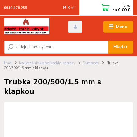
0
ks
EUR
0949 476 255
za
0,00 €
Menu
Hľadať
Úvod
Najlacnějšie krbové kachle, sporáky
Dymovody
Trubka
200/500/1,5 mm s klapkou
Trubka 200/500/1,5 mm s
klapkou