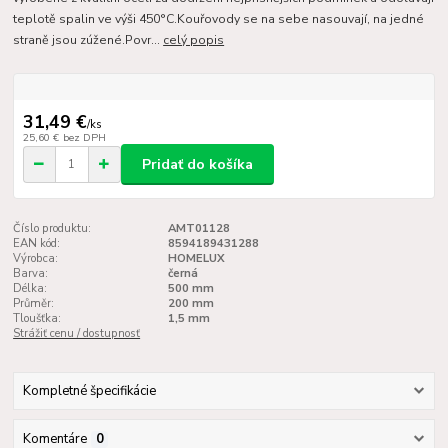
teplotě spalin ve výši 450°C.Kouřovody se na sebe nasouvají, na jedné
straně jsou zúžené.Povr...
celý popis
31,49 €
/
ks
25,60 €
bez DPH
Pridať do košíka
Číslo produktu:
AMT01128
EAN kód:
8594189431288
Výrobca:
HOMELUX
Barva:
černá
Délka:
500 mm
Průměr:
200 mm
Tloušťka:
1,5 mm
Strážiť cenu / dostupnosť
Kompletné špecifikácie
Komentáre
0