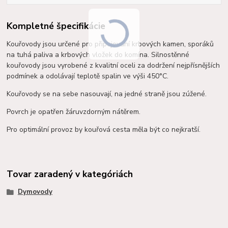
Kompletné špecifikácie
Kouřovody jsou určené pro připojování krbových kamen, sporáků
na tuhá paliva a krbových vložek do komína. Silnostěnné
kouřovody jsou vyrobené z kvalitní oceli za dodržení nejpřísnějších
podmínek a o
dolávají teplotě spalin ve výši 450°C.
Kouřovody se na sebe nasouvají, na jedné straně jsou zúžené.
Povrch je opatřen žáruvzdorným nátěrem.
Pro optimální provoz by kouřová cesta měla být co nejkratší.
Tovar zaradený v kategóriách
Dymovody