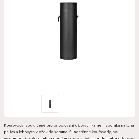
Kouřovody jsou určené pro připojování krbových kamen, sporáků na tuhá
paliva a krbových vložek do komína. Silnostěnné kouřovody jsou
vyrobené z kvalitní oceli za dodržení nejpřísnějších podmínek a odolávají