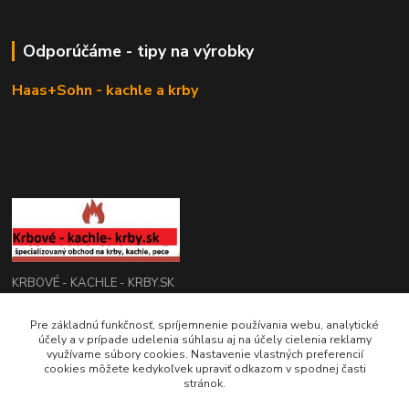
Odporúčáme - tipy na výrobky
Haas+Sohn - kachle a krby
KRBOVÉ - KACHLE - KRBY.SK
Pre základnú funkčnosť, spríjemnenie používania webu, analytické
0949 476 255
účely a v prípade udelenia súhlasu aj na účely cielenia reklamy
08:00 - 17.00
využívame súbory cookies. Nastavenie vlastných preferencií
cookies môžete kedykoľvek upraviť odkazom v spodnej časti
rbobchodsk@gmail.com
stránok.