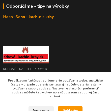
Odporúčáme - tipy na výrobky
Haas+Sohn - kachle a krby
KRBOVÉ - KACHLE - KRBY.SK
Pre základnú funkčnosť, spríjemnenie používania webu, analytické
0949 476 255
účely a v prípade udelenia súhlasu aj na účely cielenia reklamy
08:00 - 17.00
využívame súbory cookies. Nastavenie vlastných preferencií
cookies môžete kedykoľvek upraviť odkazom v spodnej časti
rbobchodsk@gmail.com
stránok.
Súhlasím
Nastavenia