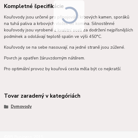
Kompletné špecifikácie
Kouřovody jsou určené pro připojování krbových kamen, sporáků
na tuhá paliva a krbových vložek do komína. Silnostěnné
kouřovody jsou vyrobené z kvalitní oceli za dodržení nejpřísnějších
podmínek a o
dolávají teplotě spalin ve výši 450°C.
Kouřovody se na sebe nasouvají, na jedné straně jsou zúžené.
Povrch je opatřen žáruvzdorným nátěrem.
Pro optimální provoz by kouřová cesta měla být co nejkratší.
Tovar zaradený v kategóriách
Dymovody
©RB Business 2015