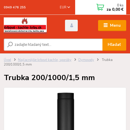
0
ks
EUR
0949 476 255
za
0,00 €
Menu
Hľadať
Úvod
Najlacnějšie krbové kachle, sporáky
Dymovody
Trubka
200/1000/1,5 mm
Trubka 200/1000/1,5 mm