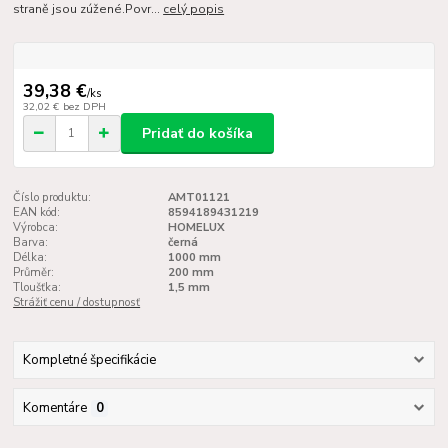
straně jsou zúžené.Povr...
celý popis
39,38 €
/
ks
32,02 €
bez DPH
Pridať do košíka
Číslo produktu:
AMT01121
EAN kód:
8594189431219
Výrobca:
HOMELUX
Barva:
černá
Délka:
1000 mm
Průměr:
200 mm
Tloušťka:
1,5 mm
Strážiť cenu / dostupnosť
Kompletné špecifikácie
Komentáre
0