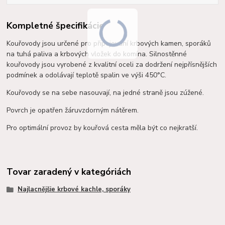
Kompletné špecifikácie
Kouřovody jsou určené pro připojování krbových kamen, sporáků
na tuhá paliva a krbových vložek do komína. Silnostěnné
kouřovody jsou vyrobené z kvalitní oceli za dodržení nejpřísnějších
podmínek a o
dolávají teplotě spalin ve výši 450°C.
Kouřovody se na sebe nasouvají, na jedné straně jsou zúžené.
Povrch je opatřen žáruvzdorným nátěrem.
Pro optimální provoz by kouřová cesta měla být co nejkratší.
Tovar zaradený v kategóriách
Najlacnějšie krbové kachle, sporáky