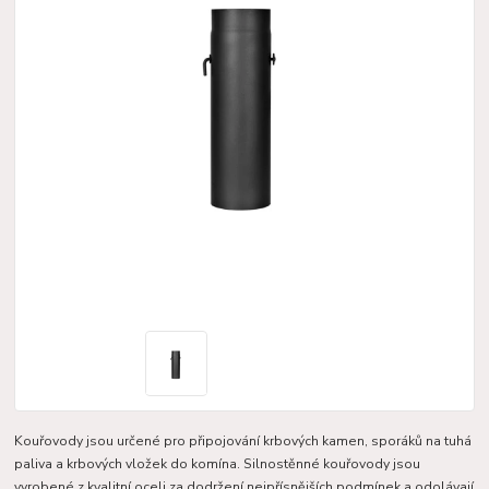
Kouřovody jsou určené pro připojování krbových kamen, sporáků na tuhá
paliva a krbových vložek do komína. Silnostěnné kouřovody jsou
vyrobené z kvalitní oceli za dodržení nejpřísnějších podmínek a odolávají