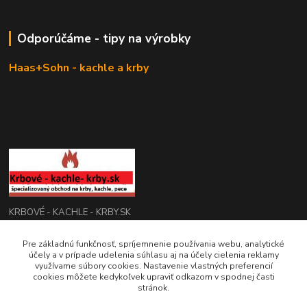
Odporúčáme - tipy na výrobky
Haas+Sohn - kachle a krby
KRBOVÉ - KACHLE - KRBY.SK
Pre základnú funkčnosť, spríjemnenie používania webu, analytické
0949 476 255
účely a v prípade udelenia súhlasu aj na účely cielenia reklamy
08:00 - 17.00
využívame súbory cookies. Nastavenie vlastných preferencií
cookies môžete kedykoľvek upraviť odkazom v spodnej časti
rbobchodsk@gmail.com
stránok.