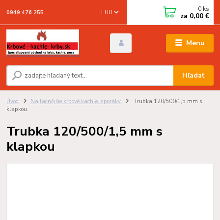
0
ks
EUR
0949 476 255
za
0,00 €
Menu
Hľadať
Úvod
Najlacnějšie krbové kachle, sporáky
Trubka 120/500/1,5 mm s
klapkou
Trubka 120/500/1,5 mm s
klapkou