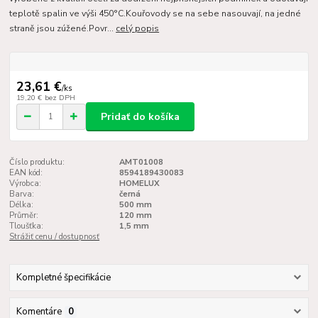
teplotě spalin ve výši 450°C.Kouřovody se na sebe nasouvají, na jedné
straně jsou zúžené.Povr...
celý popis
23,61 €
/
ks
19,20 €
bez DPH
Pridať do košíka
Číslo produktu:
AMT01008
EAN kód:
8594189430083
Výrobca:
HOMELUX
Barva:
černá
Délka:
500 mm
Průměr:
120 mm
Tloušťka:
1,5 mm
Strážiť cenu / dostupnosť
Kompletné špecifikácie
Komentáre
0