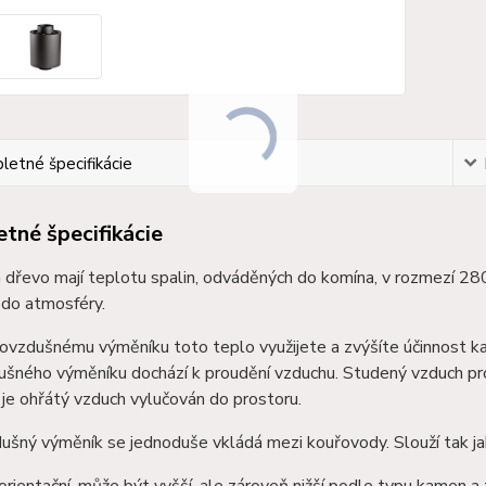
etné špecifikácie
tné špecifikácie
 dřevo mají teplotu spalin, odváděných do komína, v rozmezí 2
do atmosféry.
lovzdušnému výměníku toto teplo využijete a zvýšíte účinnost 
šného výměníku dochází k proudění vzduchu. Studený vzduch prou
je ohřátý vzduch vylučován do prostoru.
šný výměník se jednoduše vkládá mezi kouřovody. Slouží tak jak
orientační, může být vyšší, ale zároveň nižší podle typu kamen a