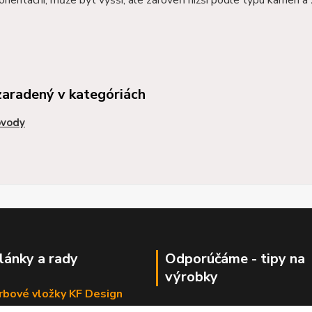
zaradený v kategóriách
vody
články a rady
Odporúčáme - tipy na
výrobky
krbové vložky KF Design
Haas+Sohn - kachle a krby