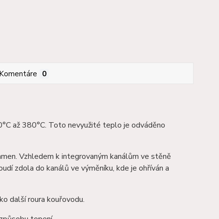
Komentáre
0
80°C až 380°C. Toto nevyužité teplo je odváděno
kamen. Vzhledem k integrovaným kanálům ve stěně
dí zdola do kanálů ve výměníku, kde je ohříván a
o další roura kouřovodu.
 způsobu topení.