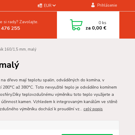
Prihlásenie
EUR
e si rady? Zavolajte.
0
ks
za
0,00 €
 476 255
k 160/1,5 mm, malý
 malý
na dřevo mají teplotu spalin, odváděných do komína, v
í 280°C až 380°C. Toto nevyužité teplo je odváděno komínem
osféry.Díky teplovzdušnému výměníku toto teplo využijete a
e účinnost kamen. Vzhledem k integrovaným kanálům ve stěně
zdušného výměníku dochází k proudění vz...
celý popis