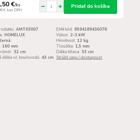
,50 €
/
ks
Pridať do košíka
08 €
bez DPH
roduktu:
AMT03007
EAN kód:
8594189436078
a:
HOMELUX
Výkon:
2-3 kW
černá
Hmotnost:
12 kg
:
160 mm
Tloušťka:
1,5 mm
průměr:
32 cm
Délka tělesa:
33 cm
 délka vč. kouřovodů:
43 cm
Strážiť cenu / dostupnosť