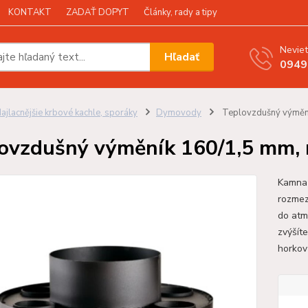
KONTAKT
ZADAŤ DOPYT
Články, rady a tipy
Neviet
Hľadať
0949
ajlacnějšie krbové kachle, sporáky
Dymovody
Teplovzdušný výmění
ovzdušný výměník 160/1,5 mm,
Kamna 
rozmez
do atm
zvýšít
horkov