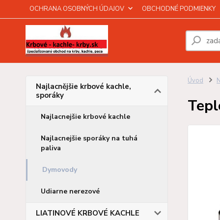
OCHRANA OSOBNÝCH ÚDAJOV
OBCHODNÉ PODMIENKY
Úvod
N
Najlacnějšie krbové kachle,
sporáky
Tepl
Najlacnejšie krbové kachle
Najlacnejšie sporáky na tuhá
paliva
Dymovody
Udiarne nerezové
LIATINOVÉ KRBOVÉ KACHLE