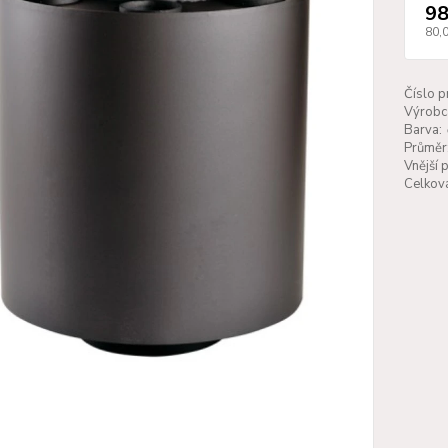
98
80,
Číslo p
Výrobc
Barva:
Průměr
Vnější 
Celková