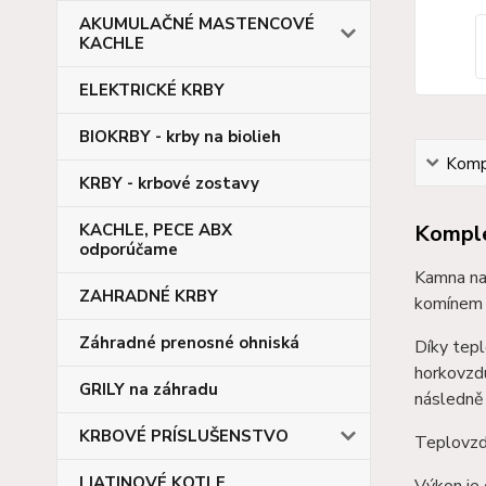
AKUMULAČNÉ MASTENCOVÉ
KACHLE
ELEKTRICKÉ KRBY
BIOKRBY - krby na biolieh
Kompl
KRBY - krbové zostavy
Komple
KACHLE, PECE ABX
odporúčame
Kamna na
ZAHRADNÉ KRBY
komínem 
Záhradné prenosné ohniská
Díky tep
horkovzdu
GRILY na záhradu
následně 
KRBOVÉ PRÍSLUŠENSTVO
Teplovzdu
LIATINOVÉ KOTLE
Výkon je 