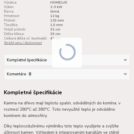
Výrobca:
HOMELUX
Výkon:
2-3 kW
Barva:
černá
Hmotnost:
12 kg
Průměr:
120 mm
Tloušťka:
1,5 mm
Vnější průměr:
32 cm
Délka tělesa:
33 cm
Celková délka vč. kouřovodů:
43 cm
Strážiť cenu / dostupnosť
Kompletné špecifikácie
Komentáre
0
Kompletné špecifikácie
Kamna na dřevo mají teplotu spalin, odváděných do komína, v
rozmezí 280°C až 380°C. Toto nevyužité teplo je odváděno
komínem do atmosféry.
Díky teplovzdušnému výměníku toto teplo využijete a zvýšíte
účinnost kamen. Vzhledem k integrovaným kanálům ve stěně