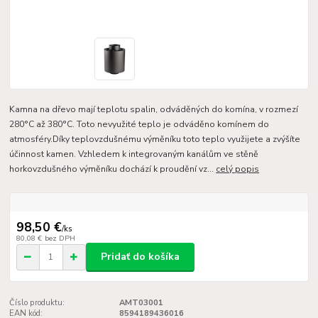
Kamna na dřevo mají teplotu spalin, odváděných do komína, v rozmezí
280°C až 380°C. Toto nevyužité teplo je odváděno komínem do
atmosféry.Díky teplovzdušnému výměníku toto teplo využijete a zvýšíte
účinnost kamen. Vzhledem k integrovaným kanálům ve stěně
horkovzdušného výměníku dochází k proudění vz...
celý popis
98,50 €
/
ks
80,08 €
bez DPH
Pridať do košíka
Číslo produktu:
AMT03001
EAN kód:
8594189436016