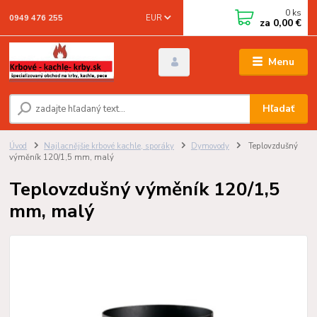
0
ks
EUR
0949 476 255
za
0,00 €
Menu
Hľadať
Úvod
Najlacnějšie krbové kachle, sporáky
Dymovody
Teplovzdušný
výměník 120/1,5 mm, malý
Teplovzdušný výměník 120/1,5
mm, malý