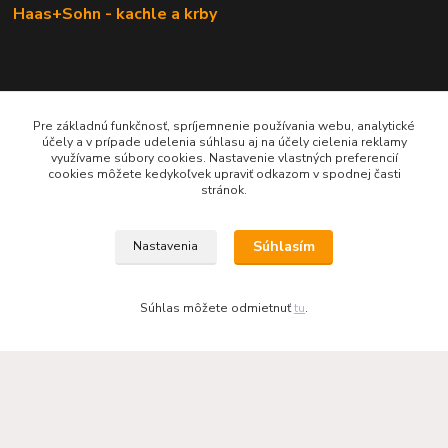
Haas+Sohn - kachle a krby
Pre základnú funkčnosť, spríjemnenie používania webu, analytické
účely a v prípade udelenia súhlasu aj na účely cielenia reklamy
využívame súbory cookies. Nastavenie vlastných preferencií
cookies môžete kedykoľvek upraviť odkazom v spodnej časti
stránok.
KRBOVÉ - KACHLE - KRBY.SK
Súhlasím
Nastavenia
0949 476 255
08:00 - 17.00
Súhlas môžete odmietnuť
tu
.
rbobchodsk@gmail.com
2022 RB Business Slovakia, s. r. o.