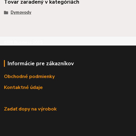
Tovar zaradený v kategóriách
Dymovody
©RB Business 2015
Informácie pre zákazníkov
Obchodné podmienky
Kontaktné údaje
Zadať dopy na výrobok