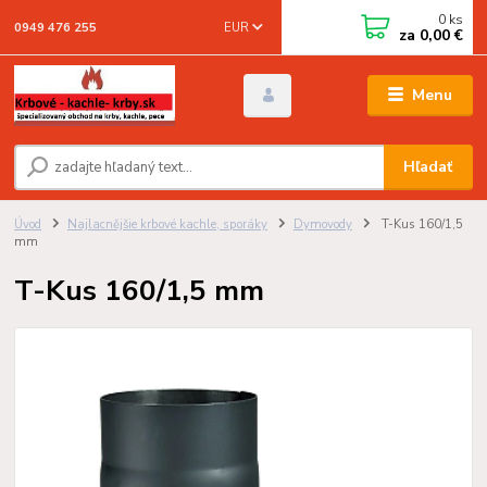
0
ks
EUR
0949 476 255
za
0,00 €
Menu
Hľadať
Úvod
Najlacnějšie krbové kachle, sporáky
Dymovody
T-Kus 160/1,5
mm
T-Kus 160/1,5 mm