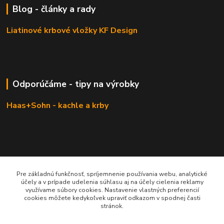
Blog - články a rady
Liatinové krbové vložky KF Design
Odporúčáme - tipy na výrobky
Haas+Sohn - kachle a krby
Pre základnú funkčnosť, spríjemnenie používania webu, analytické
účely a v prípade udelenia súhlasu aj na účely cielenia reklamy
využívame súbory cookies. Nastavenie vlastných preferencií
cookies môžete kedykoľvek upraviť odkazom v spodnej časti
stránok.
KRBOVÉ - KACHLE - KRBY.SK