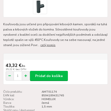
Kouřovody jsou určené pro připojování krbových kamen, sporáků na tuhá
paliva a krbových vložek do komína. Silnostěnné kouřovody jsou
vyrobené z kvalitní oceli za dodržení nejpřísnějších podmínek a odolávají
teplotě spalin ve výši 450°C.Kouřovody se na sebe nasouvají, na jedné
straně jsou zúžené.Povr...
celý popis
43,32 €
/
ks
35,22 €
bez DPH
Pridať do košíka
Číslo produktu:
AMT01174
EAN kód:
8594189431745
Výrobca:
HOMELUX
Barva:
černá
Tloušťka:
1,5 mm
Strážiť cenu / dostupnosť