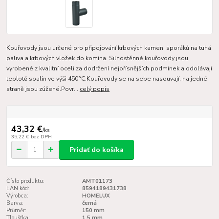
Kouřovody jsou určené pro připojování krbových kamen, sporáků na tuhá
paliva a krbových vložek do komína. Silnostěnné kouřovody jsou
vyrobené z kvalitní oceli za dodržení nejpřísnějších podmínek a odolávají
teplotě spalin ve výši 450°C.Kouřovody se na sebe nasouvají, na jedné
straně jsou zúžené.Povr...
celý popis
43,32 €
/
ks
35,22 €
bez DPH
Pridať do košíka
Číslo produktu:
AMT01173
EAN kód:
8594189431738
Výrobca:
HOMELUX
Barva:
černá
Průměr:
150 mm
Tloušťka:
1,5 mm