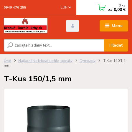
0
ks
EUR
0949 476 255
za
0,00 €
Menu
Hľadať
Úvod
Najlacnějšie krbové kachle, sporáky
Dymovody
T-Kus 150/1,5
mm
T-Kus 150/1,5 mm