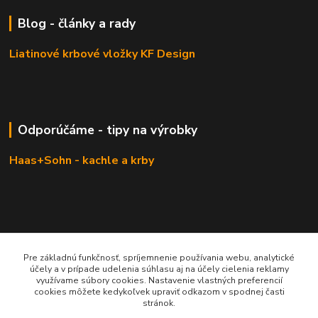
Blog - články a rady
Liatinové krbové vložky KF Design
Odporúčáme - tipy na výrobky
Haas+Sohn - kachle a krby
Pre základnú funkčnosť, spríjemnenie používania webu, analytické
účely a v prípade udelenia súhlasu aj na účely cielenia reklamy
využívame súbory cookies. Nastavenie vlastných preferencií
cookies môžete kedykoľvek upraviť odkazom v spodnej časti
stránok.
KRBOVÉ - KACHLE - KRBY.SK