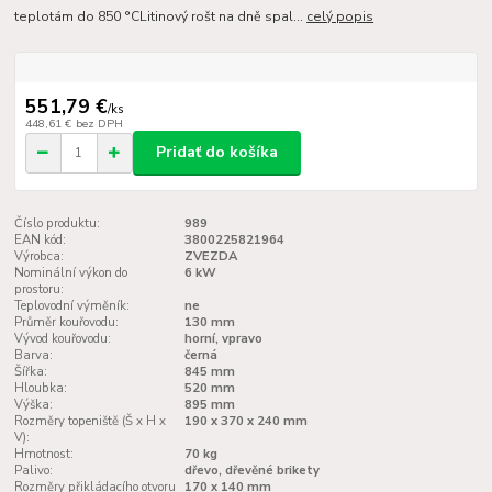
teplotám do 850 °CLitinový rošt na dně spal...
celý popis
551,79 €
/
ks
448,61 €
bez DPH
Pridať do košíka
Číslo produktu:
989
EAN kód:
3800225821964
Výrobca:
ZVEZDA
Nominální výkon do
6 kW
prostoru:
Teplovodní výměník:
ne
Průměr kouřovodu:
130 mm
Vývod kouřovodu:
horní, vpravo
Barva:
černá
Šířka:
845 mm
Hloubka:
520 mm
Výška:
895 mm
Rozměry topeniště (Š x H x
190 x 370 x 240 mm
V):
Hmotnost:
70 kg
Palivo:
dřevo, dřevěné brikety
Rozměry přikládacího otvoru
170 x 140 mm