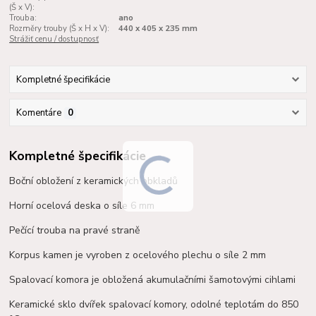
(Š x V):
Trouba:
ano
Rozměry trouby (Š x H x V):
440 x 405 x 235 mm
Strážiť cenu / dostupnosť
Kompletné špecifikácie
Komentáre
0
Kompletné špecifikácie
Boční obložení z keramických obkladů
Horní ocelová deska o síle 6 mm
Pečící trouba na pravé straně
Korpus kamen je vyroben z ocelového plechu o síle 2 mm
Spalovací komora je obložená akumulačními
šamotovými
cihlami
Keramické sklo dvířek spalovací komory, odolné teplotám do 850