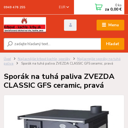
0
ks
EUR
0949 476 255
za
0,00 €
Menu
Hľadať
Úvod
Najlacnějšie krbové kachle, sporáky
Najlacnejšie sporáky na tuhá
paliva
Sporák na tuhá paliva ZVEZDA CLASSIC GFS ceramic, pravá
Sporák na tuhá paliva ZVEZDA
CLASSIC GFS ceramic, pravá