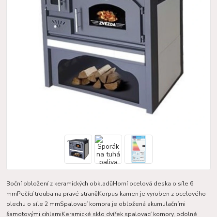
Boční obložení z keramických obkladůHorní ocelová deska o síle 6
mmPečící trouba na pravé straněKorpus kamen je vyroben z ocelového
plechu o síle 2 mmSpalovací komora je obložená akumulačními
šamotovými cihlamiKeramické sklo dvířek spalovací komory, odolné