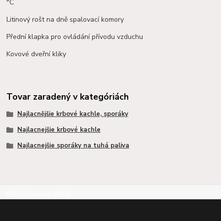
°C
Litinový rošt na dně spalovací komory
Přední klapka pro ovládání přívodu vzduchu
Kovové dveřní kliky
Tovar zaradený v kategóriách
Najlacnějšie krbové kachle, sporáky
Najlacnejšie krbové kachle
Najlacnejšie sporáky na tuhá paliva
©RB Business 2015