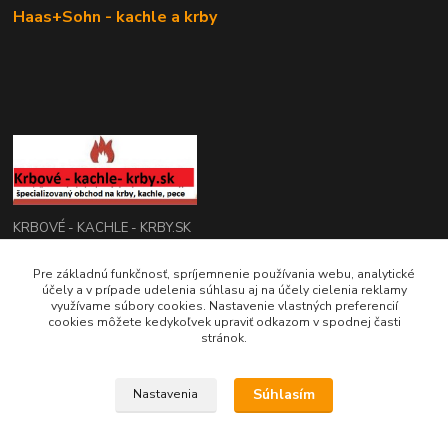
Haas+Sohn - kachle a krby
KRBOVÉ - KACHLE - KRBY.SK
Pre základnú funkčnosť, spríjemnenie používania webu, analytické
0949 476 255
účely a v prípade udelenia súhlasu aj na účely cielenia reklamy
08:00 - 17.00
využívame súbory cookies. Nastavenie vlastných preferencií
cookies môžete kedykoľvek upraviť odkazom v spodnej časti
rbobchodsk@gmail.com
stránok.
Súhlasím
Nastavenia