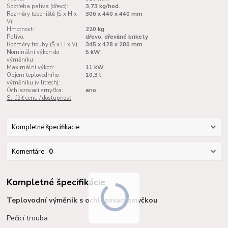
Spotřeba paliva (dřevo):
3,73 kg/hod.
Rozměry topeniště (Š x H x
306 x 440 x 440 mm
V):
Hmotnost:
220 kg
Palivo:
dřevo, dřevěné brikety
Rozměry trouby (Š x H x V):
345 x 428 x 280 mm
Nominální výkon do
5 kW
výměníku:
Maximální výkon:
11 kW
Objem teplovodního
10,3 l
výměníku (v litrech):
Ochlazovací smyčka:
ano
Strážiť cenu / dostupnosť
Kompletné špecifikácie
Komentáre
0
Kompletné špecifikácie
Teplovodní výměník s ochlazovací smyčkou
Pečící trouba