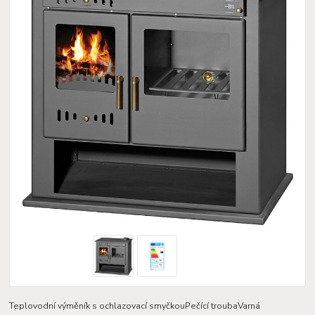
Teplovodní výměník s ochlazovací smyčkouPečící troubaVarná