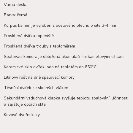
Varná deska
Barva: černá
Korpus kamen je vyroben z ocelového plechu o síle 3-4 mm
Prosklená dvířka topeniště
Prosklená dvířka trouby s teploměrem
Spalovací komora je obložená akumulačními
šamotovými
cihlami
Keramické sklo dvířek, odolné teplotám do 850°C
Litinový rošt na dně spalovací komory
Těsnění dvířek ze skelných vláken
Sekundární vzduchová klapka zvyšuje teplotu spalování, účinnost
a zajišťuje oplach skla
Kovové dveřní kliky