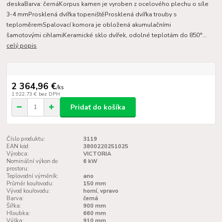
deskaBarva: černáKorpus kamen je vyroben z ocelového plechu o síle
3-4 mmProsklená dvířka topeništěProsklená dvířka trouby s
teploměremSpalovací komora je obložená akumulačními
šamotovými cihlamiKeramické sklo dvířek, odolné teplotám do 850°...
celý popis
2 364,96 €
/
ks
1 922,73 €
bez DPH
Pridať do košíka
Číslo produktu:
3119
EAN kód:
3800220251025
Výrobca:
VICTORIA
Nominální výkon do
6 kW
prostoru:
Teplovodní výměník:
ano
Průměr kouřovodu:
150 mm
Vývod kouřovodu:
horní, vpravo
Barva:
černá
Šířka:
900 mm
Hloubka:
660 mm
Výška:
910 mm