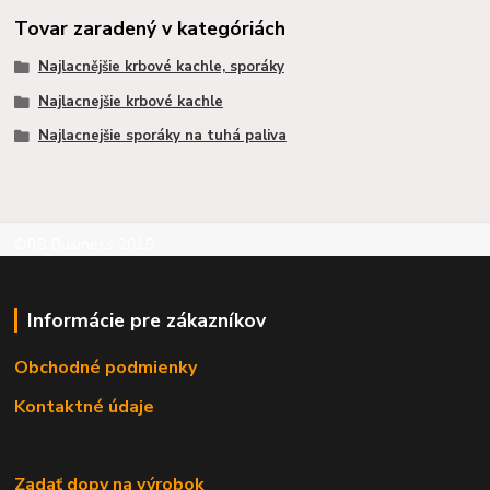
Tovar zaradený v kategóriách
Najlacnějšie krbové kachle, sporáky
Najlacnejšie krbové kachle
Najlacnejšie sporáky na tuhá paliva
©RB Business 2015
Informácie pre zákazníkov
Obchodné podmienky
Kontaktné údaje
Zadať dopy na výrobok