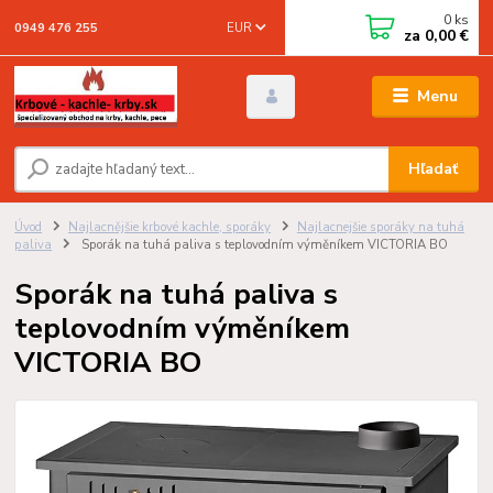
0
ks
EUR
0949 476 255
za
0,00 €
Menu
Hľadať
Úvod
Najlacnějšie krbové kachle, sporáky
Najlacnejšie sporáky na tuhá
paliva
Sporák na tuhá paliva s teplovodním výměníkem VICTORIA BO
Sporák na tuhá paliva s
teplovodním výměníkem
VICTORIA BO