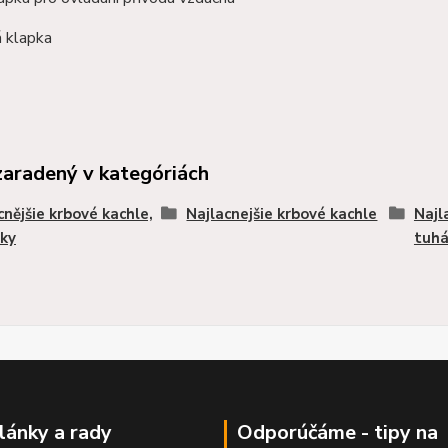
 klapka
zaradený v kategóriách
cnějšie krbové kachle,
Najlacnejšie krbové kachle
Najl
ky
tuhá
články a rady
Odporúčáme - tipy na