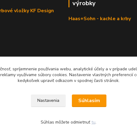
výrobky
krbové vložky KF Design
Haas+Sohn - kachle a krby
čnosť, spríjemnenie používania webu, analytické účely a v prípade udel
a reklamy využívame súbory cookies. Nastavenie vlastných preferencií 
kedykoľvek upraviť odkazom v spodnej časti stránok.
Súhlasím
Nastavenia
Súhlas môžete odmietnuť
tu
.