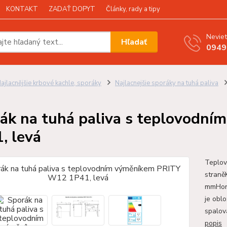
KONTAKT
ZADAŤ DOPYT
Články, rady a tipy
Neviet
Hľadať
0949
ajlacnějšie krbové kachle, sporáky
Najlacnejšie sporáky na tuhá paliva
ák na tuhá paliva s teplovodn
, levá
Teplov
straně
mmHorn
je obl
spalov
popis