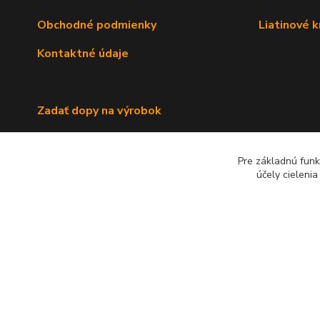
Obchodné podmienky
Liatinové 
Kontaktné údaje
Zadať dopy na výrobok
Pre základnú funk
účely cieleni
2022 RB Business Slovakia, s. r. o.