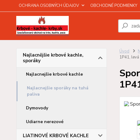
OCHRANA OSOBNÝCH ÚDAJOV
OBCHODNÉ PODMIENKY
Úvod
N
Najlacnějšie krbové kachle,
1P41, levá
sporáky
Spor
Najlacnejšie krbové kachle
1P41
Najlacnejšie sporáky na tuhá
paliva
Dymovody
Udiarne nerezové
LIATINOVÉ KRBOVÉ KACHLE