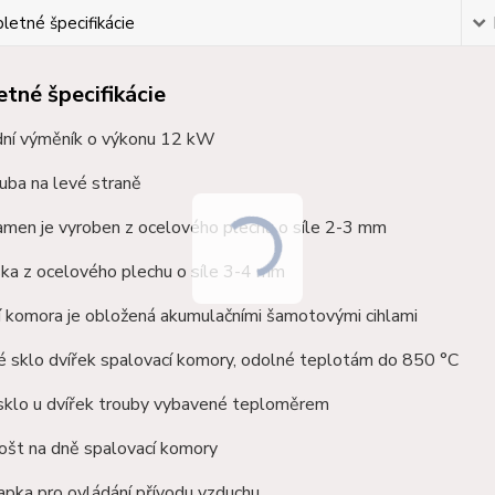
etné špecifikácie
tné špecifikácie
ní výměník o výkonu 12 kW
ouba na levé straně
amen je vyroben z ocelového plechu o síle 2-3 mm
ska z ocelového plechu o síle 3-4 mm
í komora je obložená akumulačními
šamotovými
cihlami
é sklo dvířek spalovací komory, odolné teplotám do 850 °C
sklo u dvířek trouby vybavené teploměrem
rošt na dně spalovací komory
apka pro ovládání přívodu vzduchu