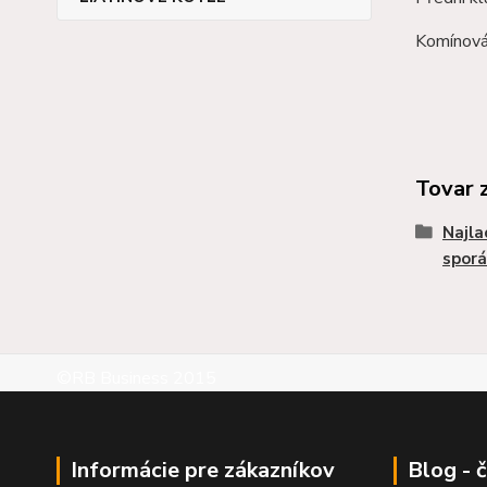
Komínová
Tovar 
Najla
sporá
©RB Business 2015
Informácie pre zákazníkov
Blog - 