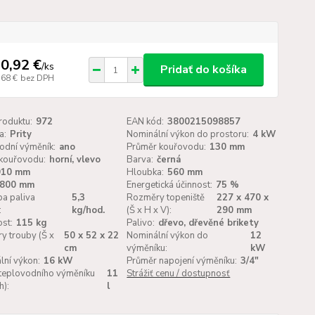
0,92 €
/
ks
Pridať do košíka
,68 €
bez DPH
roduktu:
972
EAN kód:
3800215098857
a:
Prity
Nominální výkon do prostoru:
4 kW
odní výměník:
ano
Průměr kouřovodu:
130 mm
kouřovodu:
horní, vlevo
Barva:
černá
910 mm
Hloubka:
560 mm
800 mm
Energetická účinnost:
75 %
a paliva
5,3
Rozměry topeniště
227 х 470 х
:
kg/hod.
(Š x H x V):
290 mm
st:
115 kg
Palivo:
dřevo, dřevěné brikety
y trouby (Š x
50 х 52 х 22
Nominální výkon do
12
cm
výměníku:
kW
lní výkon:
16 kW
Průměr napojení výměníku:
3/4"
teplovodního výměníku
11
Strážiť cenu / dostupnosť
h):
l