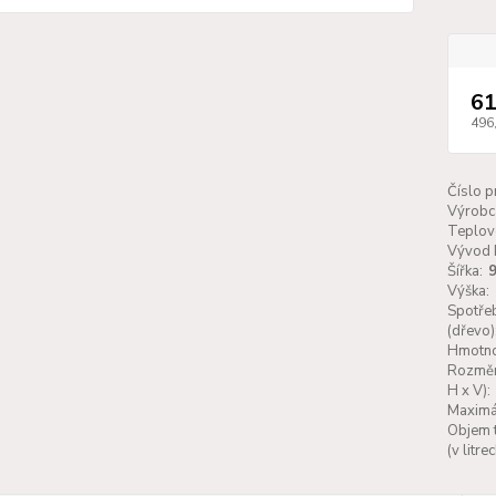
61
496
Číslo p
Výrobc
Teplov
Vývod 
Šířka:
Výška:
Spotřeb
(dřevo)
Hmotno
Rozměr
H x V):
Maximá
Objem 
(v litrec