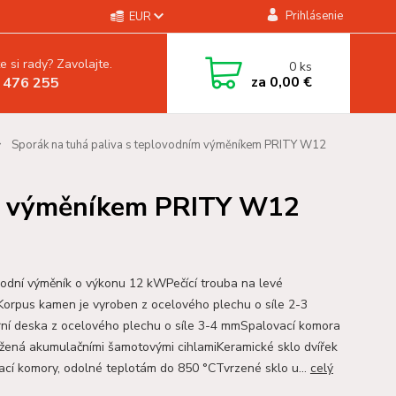
Prihlásenie
EUR
e si rady? Zavolajte.
0
ks
za
0,00 €
 476 255
Sporák na tuhá paliva s teplovodním výměníkem PRITY W12
ím výměníkem PRITY W12
odní výměník o výkonu 12 kWPečící trouba na levé
Korpus kamen je vyroben z ocelového plechu o síle 2-3
í deska z ocelového plechu o síle 3-4 mmSpalovací komora
ožená akumulačními šamotovými cihlamiKeramické sklo dvířek
ací komory, odolné teplotám do 850 °CTvrzené sklo u...
celý