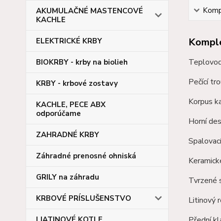
Kompl
AKUMULAČNÉ MASTENCOVÉ
KACHLE
Komple
ELEKTRICKÉ KRBY
Teplovod
BIOKRBY - krby na biolieh
Pečící tr
KRBY - krbové zostavy
Korpus k
KACHLE, PECE ABX
odporúčame
Horní de
ZAHRADNÉ KRBY
Spalovac
Záhradné prenosné ohniská
Keramick
GRILY na záhradu
Tvrzené 
KRBOVÉ PRÍSLUŠENSTVO
Litinový 
LIATINOVÉ KOTLE
Přední kl