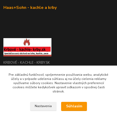
Haas+Sohn - kachle a krby
KRBOVÉ - KACHLE - KRBY.SK
0949 476 255
Pre základnú funkčnosť, spríjemnenie používania webu, analytické
účely a v prípade udelenia súhlasu aj na účely cielenia reklamy
08:00 - 17.00
využívame súbory cookies. Nastavenie vlastných preferencií
cookies môžete kedykoľvek upraviť odkazom v spodnej časti
rbobchodsk@gmail.com
stránok.
Súhlasím
Nastavenia