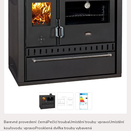
Barevné provedení: černáPečící troubaUmístění trouby: vpravoUmístění
kouřovodu: vpravoProsklená dvířka trouby vybavená