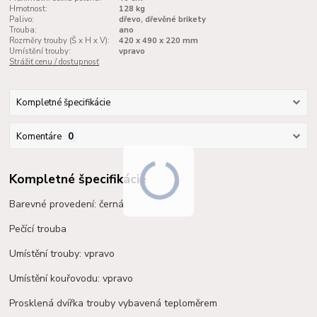
Hmotnost:
128 kg
Palivo:
dřevo, dřevěné brikety
Trouba:
ano
Rozměry trouby (Š x H x V):
420 x 490 x 220 mm
Umístění trouby:
vpravo
Strážiť cenu / dostupnosť
Kompletné špecifikácie
Komentáre
0
Kompletné špecifikácie
Barevné provedení: černá
Pečící trouba
Umístění trouby: vpravo
Umístění kouřovodu: vpravo
Prosklená dvířka trouby vybavená teploměrem