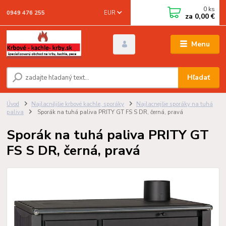
0
ks
EUR
0949 476 255
za
0,00 €
Menu
Hľadať
Úvod
Najlacnějšie krbové kachle, sporáky
Najlacnejšie sporáky na tuhá
paliva
Sporák na tuhá paliva PRITY GT FS S DR, černá, pravá
Sporák na tuhá paliva PRITY GT
FS S DR, černá, pravá