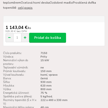
teploměremOcelová horní deskaOzdobné madloProsklená dvířka
topeniště
celý popis
1 143,04 €
/
ks
929,30 €
bez DPH
Pridať do košíka
Číslo produktu:
7150
Výrobca:
Prity
Nominální výkon do
15 kW
prostoru:
Teplovodní výměník:
ne
Průměr kouřovodu:
150 mm
Vývod kouřovodu:
horní, vpravo
Barva:
černá
Šířka:
930 mm
Hloubka:
620 mm
Výška:
800 mm
Energetická účinnost:
75 %
Spotřeba paliva (dřevo):
5 kg/hod.
Rozměry topeniště (Š x H x
222 x 460 x 330 mm
V):
Maximální délka polena:
46 cm