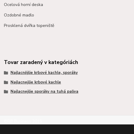
Ocelová horní deska
Ozdobné madlo
Prosklená dvířka topeniště
Tovar zaradený v kategóriách
Najlacnějšie krbové kachle, sporáky
Najlacnejšie krbové kachle
Najlacnejšie sporáky na tuhá paliva
©RB Business 2015