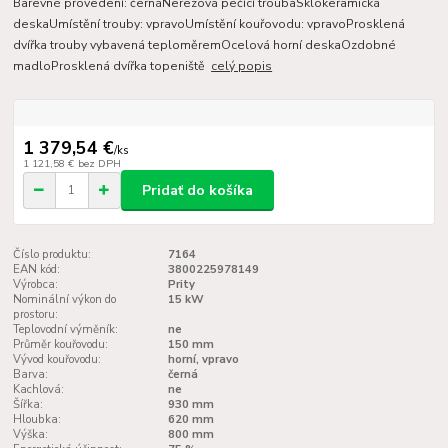
Barevné provedení: černáNerezová pečící troubaSklokeramická
deskaUmístění trouby: vpravoUmístění kouřovodu: vpravoProsklená
dvířka trouby vybavená teploměremOcelová horní deskaOzdobné
madloProsklená dvířka topeniště
celý popis
1 379,54 €
/
ks
1 121,58 €
bez DPH
Pridať do košíka
Číslo produktu:
7164
EAN kód:
3800225978149
Výrobca:
Prity
Nominální výkon do
15 kW
prostoru:
Teplovodní výměník:
ne
Průměr kouřovodu:
150 mm
Vývod kouřovodu:
horní, vpravo
Barva:
černá
Kachlová:
ne
Šířka:
930 mm
Hloubka:
620 mm
Výška:
800 mm