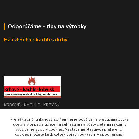
Odporúčáme - tipy na výrobky
Haas+Sohn - kachle a krby
KRBOVÉ - KACHLE - KRBY.SK
0949 476 255
Pre základnú funkčnosť, spríjemnenie používania webu, analytické
účely a v prípade udelenia súhlasu aj na účely cielenia reklamy
08:00 - 17.00
využívame súbory cookies. Nastavenie vlastných preferencií
cookies môžete kedykoľvek upraviť odkazom v spodnej časti
rbobchodsk@gmail.com