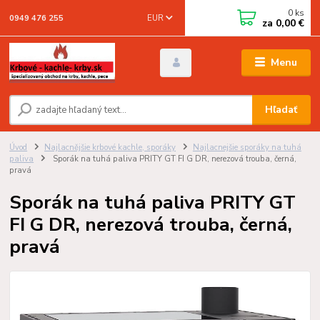
0
ks
EUR
0949 476 255
za
0,00 €
Menu
Hľadať
Úvod
Najlacnějšie krbové kachle, sporáky
Najlacnejšie sporáky na tuhá
paliva
Sporák na tuhá paliva PRITY GT FI G DR, nerezová trouba, černá,
pravá
Sporák na tuhá paliva PRITY GT
FI G DR, nerezová trouba, černá,
pravá