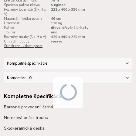
Energetická účinnost:
75 %
Spotřeba paliva (dřevo):
5 kg/hod.
Rozměry topeniště (Š x H x
222 x 460 x 330 mm
V):
Maximální délka polena:
46 cm
Hmotnost:
128 kg
Palivo:
dřevo, dřevěné brikety
Trouba:
ano
Rozměry trouby (Š x H x V):
420 x 490 x 220 mm
Umístění trouby:
vpravo
Strážiť cenu / dostupnosť
Kompletné špecifikácie
Komentáre
0
Kompletné špecifikácie
Barevné provedení: černá
Nerezová pečící trouba
Sklokeramická deska