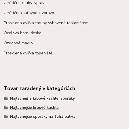
Umístění trouby: vpravo
Umístění kouřovodu: vpravo
Prosklená dvířka trouby vybavená teploměrem
Ocelová horní deska
Ozdobné madlo
Prosklená dvířka topeniště
Tovar zaradený v kategóriách
Najlacnějšie krbové kachle, sporáky
Najlacnejšie krbové kachle
Najlacnejšie sporáky na tuhá paliva