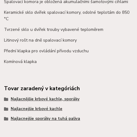
Spalovací komora je obložená akumulačními
šamotovými
cihlami
Keramické sklo dvířek spalovací komory, odolné teplotám do 850
°C
Tvrzené sklo u dvířek trouby vybavené teploměrem
Litinový rošt na dně spalovací komory
Přední klapka pro ovládání přívodu vzduchu
Komínová klapka
Tovar zaradený v kategóriách
Najlacnějšie krbové kachle, sporáky
Najlacnejšie krbové kachle
Najlacnejšie sporáky na tuhá paliva