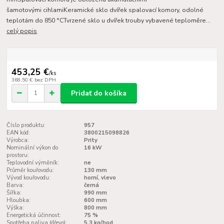
šamotovými cihlamiKeramické sklo dvířek spalovací komory, odolné
teplotám do 850 °CTvrzené sklo u dvířek trouby vybavené teploměre...
celý popis
453,25 €
/
ks
368,50 €
bez DPH
Pridať do košíka
Číslo produktu:
957
EAN kód:
3800215098826
Výrobca:
Prity
Nominální výkon do
16 kW
prostoru:
Teplovodní výměník:
ne
Průměr kouřovodu:
130 mm
Vývod kouřovodu:
horní, vlevo
Barva:
černá
Šířka:
990 mm
Hloubka:
600 mm
Výška:
800 mm
Energetická účinnost:
75 %
Spotřeba paliva (dřevo):
5,3 kg/hod.