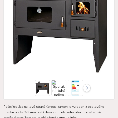
Pečící trouba na levé straněKorpus kamen je vyroben z ocelového
plechu o síle 2-3 mmHorní deska z ocelového plechu o síle 3-4
mmSpalovací komora je obložená akumulačními