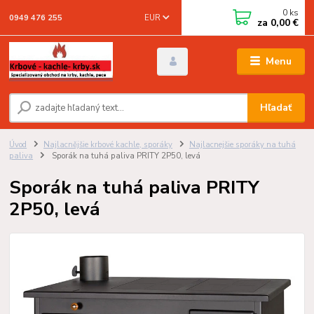
0
ks
EUR
0949 476 255
za
0,00 €
Menu
Hľadať
Úvod
Najlacnějšie krbové kachle, sporáky
Najlacnejšie sporáky na tuhá
paliva
Sporák na tuhá paliva PRITY 2P50, levá
Sporák na tuhá paliva PRITY
2P50, levá