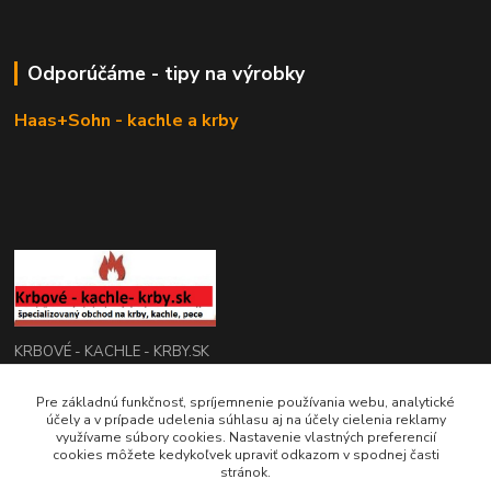
Odporúčáme - tipy na výrobky
Haas+Sohn - kachle a krby
KRBOVÉ - KACHLE - KRBY.SK
0949 476 255
Pre základnú funkčnosť, spríjemnenie používania webu, analytické
účely a v prípade udelenia súhlasu aj na účely cielenia reklamy
08:00 - 17.00
využívame súbory cookies. Nastavenie vlastných preferencií
cookies môžete kedykoľvek upraviť odkazom v spodnej časti
rbobchodsk@gmail.com
stránok.