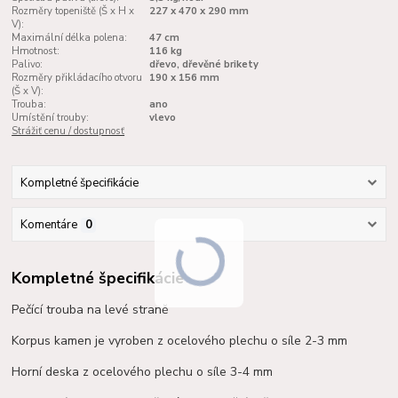
Rozměry topeniště (Š x H x
227 х 470 х 290 mm
V):
Maximální délka polena:
47 cm
Hmotnost:
116 kg
Palivo:
dřevo, dřevěné brikety
Rozměry přikládacího otvoru
190 x 156 mm
(Š x V):
Trouba:
ano
Umístění trouby:
vlevo
Strážiť cenu / dostupnosť
Kompletné špecifikácie
Komentáre
0
Kompletné špecifikácie
Pečící trouba na levé straně
Korpus kamen je vyroben z ocelového plechu o síle 2-3 mm
Horní deska z ocelového plechu o síle 3-4 mm