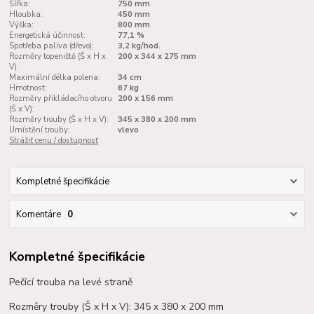
Šířka:
750 mm
Hloubka:
450 mm
Výška:
800 mm
Energetická účinnost:
77,1 %
Spotřeba paliva (dřevo):
3,2 kg/hod.
Rozměry topeniště (Š x H x
200 x 344 x 275 mm
V):
Maximální délka polena:
34 cm
Hmotnost:
67 kg
Rozměry přikládacího otvoru
200 x 156 mm
(Š x V):
Rozměry trouby (Š x H x V):
345 x 380 x 200 mm
Umístění trouby:
vlevo
Strážiť cenu / dostupnosť
Kompletné špecifikácie
Komentáre
0
Kompletné špecifikácie
Pečící trouba na levé straně
Rozměry trouby (Š x H x V): 345 x 380 x 200 mm