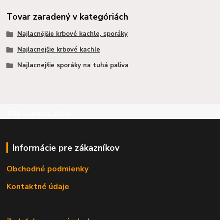
Tovar zaradený v kategóriách
Najlacnějšie krbové kachle, sporáky
Najlacnejšie krbové kachle
Najlacnejšie sporáky na tuhá paliva
©RB Business 2015
Informácie pre zákazníkov
Obchodné podmienky
Kontaktné údaje