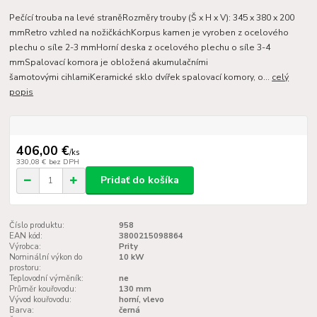
Pečící trouba na levé straněRozměry trouby (Š x H x V): 345 x 380 x 200
mmRetro vzhled na nožičkáchKorpus kamen je vyroben z ocelového
plechu o síle 2-3 mmHorní deska z ocelového plechu o síle 3-4
mmSpalovací komora je obložená akumulačními
šamotovými cihlamiKeramické sklo dvířek spalovací komory, o...
celý
popis
406,00 €
/
ks
330,08 €
bez DPH
Pridať do košíka
Číslo produktu:
958
EAN kód:
3800215098864
Výrobca:
Prity
Nominální výkon do
10 kW
prostoru:
Teplovodní výměník:
ne
Průměr kouřovodu:
130 mm
Vývod kouřovodu:
horní, vlevo
Barva:
černá