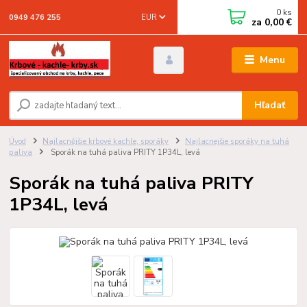
0
ks
EUR
0949 476 255
za
0,00 €
Menu
Hľadať
Úvod
Najlacnějšie krbové kachle, sporáky
Najlacnejšie sporáky na tuhá
paliva
Sporák na tuhá paliva PRITY 1P34L, levá
Sporák na tuhá paliva PRITY
1P34L, levá