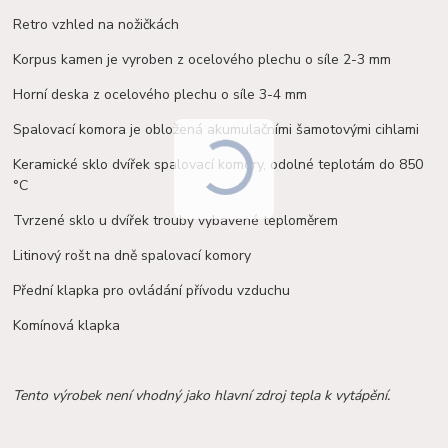
Retro vzhled na nožičkách
Korpus kamen je vyroben z ocelového plechu o síle 2-3 mm
Horní deska z ocelového plechu o síle 3-4 mm
Spalovací komora je obložená akumulačními
šamotovými
cihlami
Keramické sklo dvířek spalovací komory, odolné teplotám do 850
°C
Tvrzené sklo u dvířek trouby vybavené teploměrem
Litinový rošt na dně spalovací komory
Přední klapka pro ovládání přívodu vzduchu
Komínová klapka
Tento výrobek není vhodný jako hlavní zdroj tepla k vytápění.