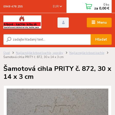
0
ks
EUR
0949 476 255
za
0,00 €
Menu
Hľadať
Úvod
Najlacnějšie krbové kachle, sporáky
Najlacnejšie krbové kachle
Šamotová cihla PRITY č. 872, 30 x 14 x 3 cm
Šamotová cihla PRITY č. 872, 30 x
14 x 3 cm