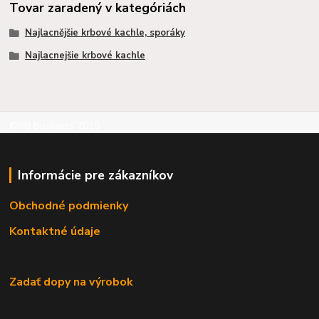
Tovar zaradený v kategóriách
Najlacnějšie krbové kachle, sporáky
Najlacnejšie krbové kachle
©RB Business 2015
Informácie pre zákazníkov
Obchodné podmienky
Kontaktné údaje
Zadať dopy na výrobok