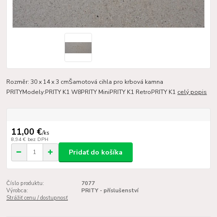
Rozměr: 30 x 14 x 3 cmŠamotová cihla pro krbová kamna
PRITYModely:PRITY K1 W8PRITY MiniPRITY K1 RetroPRITY K1
celý popis
11,00 €
/
ks
8,94 €
bez DPH
Pridať do košíka
Číslo produktu:
7077
Výrobca:
PRITY - příslušenství
Strážiť cenu / dostupnosť