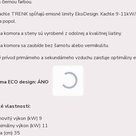
á čiernou farbou.
achle TRENK spĺňajú emisné limity EkoDesign. Kachle 9-11kW/7
a popol.
a komora a steny sú vyrobené z odolnej a kvalitnej liatiny.
a komora sa zaobíde bez šamotu alebo vermikulitu.
prívod primárneho a sekundárneho vzduchu zaisťuje optimálny e
rma ECO design: ÁNO
é vlastnosti:
ovitý výkon (kW) 9
imálny výkon (kW) 11
ka (cm) 35