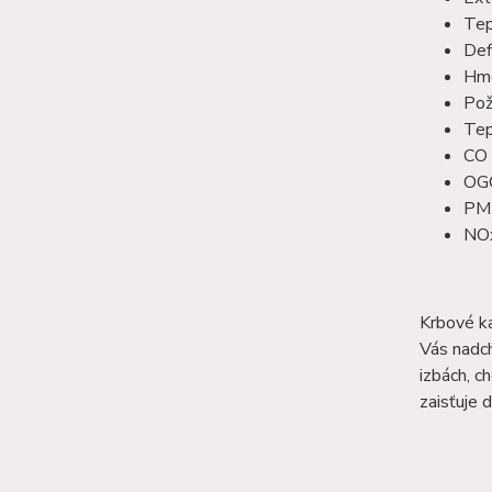
Tep
Def
Hmo
Pož
Tep
CO 
OGC
PM 
NOx
Krbové ka
Vás nadch
izbách, c
zaisťuje 