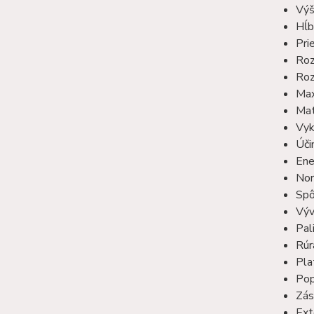
Výš
Hĺb
Pri
Roz
Roz
Max
Mate
Vyk
Úči
Ene
No
Spô
Výv
Pal
Rúr
Pla
Pop
Zás
Ext