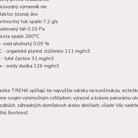
lovodný výmenník nie
lektor (clona) áno
tnostný tok spalín 7,2 g/s
adovaný ťah 0,10 Pa
lota spalín 280°C
- oxid uhoľnatý 0,09 %
 - organické plynné zlúčeniny 111 mg/m3
- tuhé častice 31 mg/m3
 - oxidy dusíka 126 mg/m3
chle TRENK spĺňajú tie najvyššie nároky na konštrukciu, estetiku 
ne svojim výnimočným vzhľadom; výrazné a krásne panorámu ohňa
hodbách, záhradných domčekoch alebo dielňach, všade Vás nadch
dlhú životnosť.