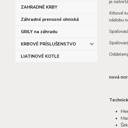
je natret
ZAHRADNÉ KRBY
Krbové k
Záhradné prenosné ohniská
nádobu n
Spaľovaci
GRILY na záhradu
Spaľovaci
KRBOVÉ PRÍSLUŠENSTVO
Oddelený 
LIATINOVÉ KOTLE
nová no
Technick
Men
Max
Šír