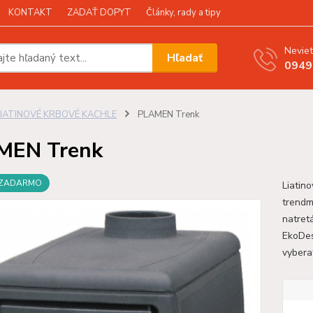
KONTAKT
ZADAŤ DOPYT
Články, rady a tipy
Neviet
Hľadať
0949
LIATINOVÉ KRBOVÉ KACHLE
PLAMEN Trenk
MEN Trenk
 ZADARMO
Liatin
trendmi
natret
EkoDes
vybera