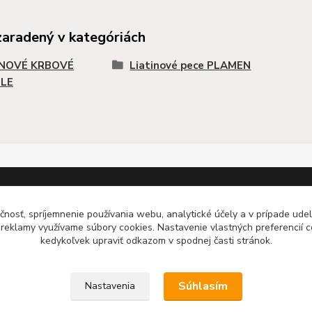
zaradený v kategóriách
INOVÉ KRBOVÉ
Liatinové pece PLAMEN
LE
čnosť, spríjemnenie používania webu, analytické účely a v prípade udel
články a rady
Odporúčáme - tipy na
a reklamy využívame súbory cookies. Nastavenie vlastných preferencií 
výrobky
kedykoľvek upraviť odkazom v spodnej časti stránok.
krbové vložky KF Design
Haas+Sohn - kachle a krby
Súhlasím
Nastavenia