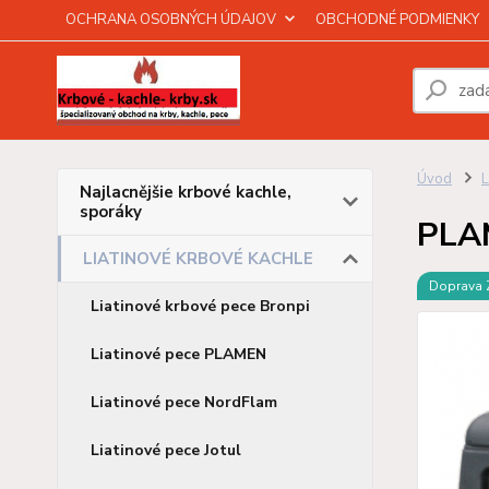
OCHRANA OSOBNÝCH ÚDAJOV
OBCHODNÉ PODMIENKY
Úvod
Najlacnějšie krbové kachle,
sporáky
PLA
LIATINOVÉ KRBOVÉ KACHLE
Doprava
Liatinové krbové pece Bronpi
Liatinové pece PLAMEN
Liatinové pece NordFlam
Liatinové pece Jotul