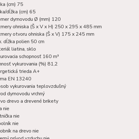
ka (cm) 75
ka/dĺžka (cm) 65
emer dymovodu Ø (mm) 120
mery ohniska (Š x V x H) 250 x 295 x 485 mm
mery otvoru ohniska (Š x V) 175 x 245 mm
. dĺžka polien 50 cm
riál liatina, sklo
urovacia schopnosť 160 m³
nnosť vykurovania (%) 81,2
rgetická trieda A+
rma EN 13240
sob vykurovania teplovzdušný
od dymovodu vrchný
ivo drevo a drevené brikety
a nie
tnička nie
olník nie
obník na drevo nie
erný prívod vzduchu nie