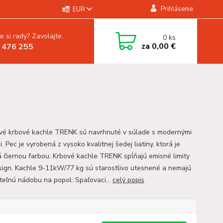
Prihlásenie
EUR
e si rady? Zavolajte.
0
ks
za
0,00 €
 476 255
ové krbové kachle TRENK sú navrhnuté v súlade s modernými
. Pec je vyrobená z vysoko kvalitnej šedej liatiny, ktorá je
á čiernou farbou. Krbové kachle TRENK spĺňajú emisné limity
ign. Kachle 9-11kW/77 kg sú starostlivo utesnené a nemajú
teľnú nádobu na popol. Spaľovaci...
celý popis