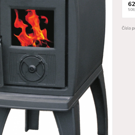
62
508
Číslo p