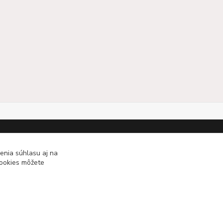
enia súhlasu aj na
cookies môžete
KRBOVÉ - KACHLE - KRBY.SK