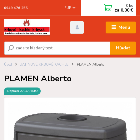
0
ks
EUR
0949 476 255
za
0,00 €
Menu
Hľadať
Úvod
LIATINOVÉ KRBOVÉ KACHLE
PLAMEN Alberto
PLAMEN Alberto
Doprava ZADARMO