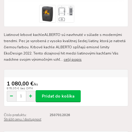
Liatinové krbové kachleALBERTO sú navrhnuté v súlade s modernými
trendmi. Pec je vyrobená z vysoko kvalitnej šedej liatiny, ktorá je natretá
čiernou farbou. Krbové kachle ALBERTO spĺňajú emisné limity
EkoDesign 2022. Tento dizajnový hit medzi liatinovými kachľami Vás
nadchne svojim výnimočným vzhľ...
celý popis
1 080,00 €
/
ks
878,05 €
bez DPH
Pridať do košíka
Číslo produktu:
2507012026
Strážiť cenu / dostupnosť