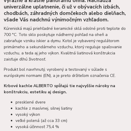
výrazné a krásne panorámu ohňa. Nachádza
univerzálne uplatnenie, či už v obývacích izbách,
chodbách, záhradných domčekoch alebo dielňach,
všade Vás nadchnú výnimočným vzhľadom.
Kúreniská majú priehľadné keramické sklá odolné proti teplote do
700 °C. Toto sklo poskytuje nádherný pohľad na oheň a
zabraňuje vzniku iskier a dymu. Kotol je vybavený regulátorom
primárneho a sekundárneho vzduchu, ktorý reguluje spaľovanie
vzduchu, a teda aj jeho výkon. Kvalitná liatinová konštrukcia
zaisťuje dlhú životnosť.
Produkt bol navrhnutý, vyrobený a testovaný v súlade s
európskymi normami (EN), a je preto držiteľom označenia CE.
Krbové kachle ALBERTO spĺňajú tie najvyššie nároky na
konštrukciu, estetiku aj design.
presklené dvere
kachle z masívnej, silnej liatiny
vysoký výkon
veľké polená (až cca 33 cm)
vysoká účinnosť 75,4 %