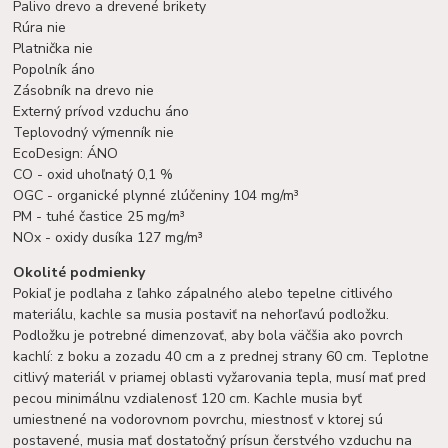
Palivo drevo a drevené brikety
Rúra nie
Platnička nie
Popolník áno
Zásobník na drevo nie
Externý prívod vzduchu áno
Teplovodný výmenník nie
EcoDesign: ÁNO
CO - oxid uhoľnatý 0,1 %
OGC - organické plynné zlúčeniny 104 mg/m³
PM - tuhé častice 25 mg/m³
NOx - oxidy dusíka 127 mg/m³
Okolité podmienky
Pokiaľ je podlaha z ľahko zápalného alebo tepelne citlivého
materiálu, kachle sa musia postaviť na nehorľavú podložku.
Podložku je potrebné dimenzovať, aby bola väčšia ako povrch
kachlí: z boku a zozadu 40 cm a z prednej strany 60 cm. Teplotne
citlivý materiál v priamej oblasti vyžarovania tepla, musí mať pred
pecou minimálnu vzdialenosť 120 cm. Kachle musia byť
umiestnené na vodorovnom povrchu, miestnosť v ktorej sú
postavené, musia mať dostatočný prísun čerstvého vzduchu na