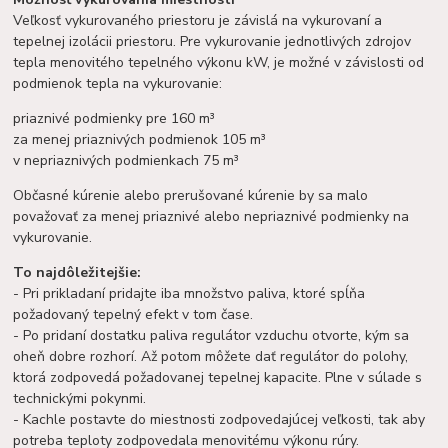
Veľkosť vykurovaného priestoru je závislá na vykurovaní a
tepelnej izolácii priestoru. Pre vykurovanie jednotlivých zdrojov
tepla menovitého tepelného výkonu kW, je možné v závislosti od
podmienok tepla na vykurovanie:
priaznivé podmienky pre 160 m³
za menej priaznivých podmienok 105 m³
v nepriaznivých podmienkach 75 m³
Občasné kúrenie alebo prerušované kúrenie by sa malo
považovať za menej priaznivé alebo nepriaznivé podmienky na
vykurovanie.
To najdôležitejšie:
- Pri prikladaní pridajte iba množstvo paliva, ktoré spĺňa
požadovaný tepelný efekt v tom čase.
- Po pridaní dostatku paliva regulátor vzduchu otvorte, kým sa
oheň dobre rozhorí. Až potom môžete dať regulátor do polohy,
ktorá zodpovedá požadovanej tepelnej kapacite. Plne v súlade s
technickými pokynmi.
- Kachle postavte do miestnosti zodpovedajúcej veľkosti, tak aby
potreba teploty zodpovedala menovitému výkonu rúry.