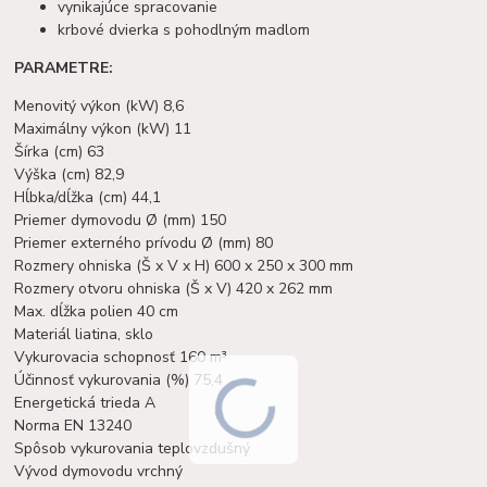
vynikajúce spracovanie
krbové dvierka s pohodlným madlom
PARAMETRE:
Menovitý výkon (kW) 8,6
Maximálny výkon (kW) 11
Šírka (cm) 63
Výška (cm) 82,9
Hĺbka/dĺžka (cm) 44,1
Priemer dymovodu Ø (mm) 150
Priemer externého prívodu Ø (mm) 80
Rozmery ohniska (Š x V x H) 600 x 250 x 300 mm
Rozmery otvoru ohniska (Š x V) 420 x 262 mm
Max. dĺžka polien 40 cm
Materiál liatina, sklo
Vykurovacia schopnosť 160 m³
Účinnosť vykurovania (%) 75,4
Energetická trieda A
Norma EN 13240
Spôsob vykurovania teplovzdušný
Vývod dymovodu vrchný