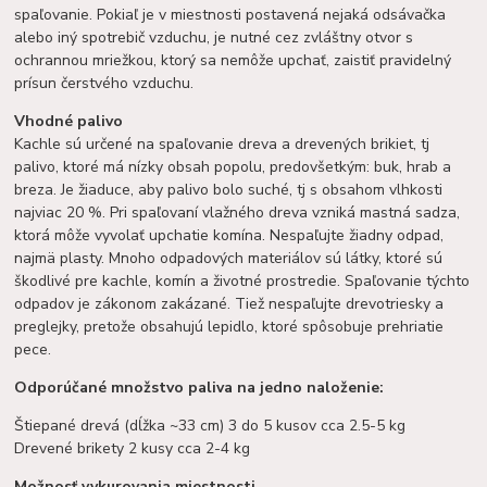
spaľovanie. Pokiaľ je v miestnosti postavená nejaká odsávačka
alebo iný spotrebič vzduchu, je nutné cez zvláštny otvor s
ochrannou mriežkou, ktorý sa nemôže upchať, zaistiť pravidelný
prísun čerstvého vzduchu.
Vhodné palivo
Kachle sú určené na spaľovanie dreva a drevených brikiet, tj
palivo, ktoré má nízky obsah popolu, predovšetkým: buk, hrab a
breza. Je žiaduce, aby palivo bolo suché, tj s obsahom vlhkosti
najviac 20 %. Pri spaľovaní vlažného dreva vzniká mastná sadza,
ktorá môže vyvolať upchatie komína. Nespaľujte žiadny odpad,
najmä plasty. Mnoho odpadových materiálov sú látky, ktoré sú
škodlivé pre kachle, komín a životné prostredie. Spaľovanie týchto
odpadov je zákonom zakázané. Tiež nespaľujte drevotriesky a
preglejky, pretože obsahujú lepidlo, ktoré spôsobuje prehriatie
pece.
Odporúčané množstvo paliva na jedno naloženie:
Štiepané drevá (dĺžka ~33 cm) 3 do 5 kusov cca 2.5-5 kg
Drevené brikety 2 kusy cca 2-4 kg
Možnosť vykurovania miestnosti