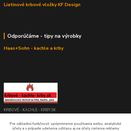
Liatinové krbové vložky KF Design
Odporúčáme - tipy na výrobky
Haas+Sohn - kachle a krby
KRBOVÉ - KACHLE - KRBY.SK
0949 476 255
Pre základnú funkčnosť, spríjemnenie používania webu, analytické
účely a v prípade udelenia súhlasu aj na účely cielenia reklamy
08:00 - 17.00