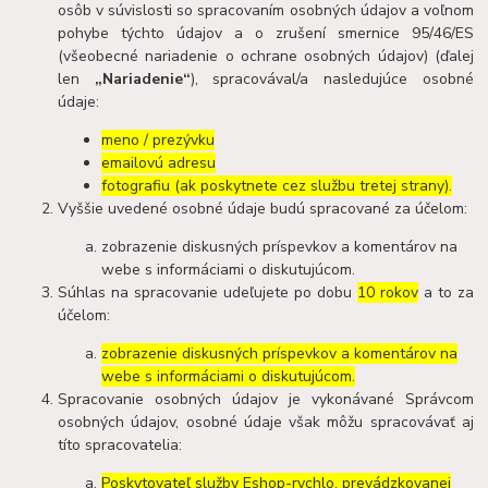
osôb v súvislosti so spracovaním osobných údajov a voľnom
pohybe týchto údajov a o zrušení smernice 95/46/ES
(všeobecné nariadenie o ochrane osobných údajov) (ďalej
len
„Nariadenie“
), spracovával/a nasledujúce osobné
údaje:
meno / prezývku
emailovú adresu
fotografiu (ak poskytnete cez službu tretej strany).
Vyššie uvedené osobné údaje budú spracované za účelom:
zobrazenie diskusných príspevkov a komentárov na
webe s informáciami o diskutujúcom.
Súhlas na spracovanie udeľujete po dobu
10 rokov
a to za
účelom:
zobrazenie diskusných príspevkov a komentárov na
webe s informáciami o diskutujúcom.
Spracovanie osobných údajov je vykonávané Správcom
osobných údajov, osobné údaje však môžu spracovávať aj
títo spracovatelia:
Poskytovateľ služby Eshop-rychlo, prevádzkovanej