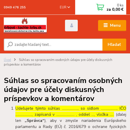
0
ks
EUR
0949 476 255
za
0,00 €
Menu
Hľadať
Úvod
Súhlas so spracovaním osobných údajov pre účely diskusných
príspevkov a komentárov
Súhlas so spracovaním osobných
údajov pre účely diskusných
príspevkov a komentárov
Udeľujete týmto súhlas ……………..., so sídlom ………………, IČO
………………., zapísaná v ………………… , oddiel …, vložka …..
(ďalej
len
„Správca“
), aby v zmysle nariadenia Európskeho
parlamentu a Rady (EÚ) č. 2016/679 o ochrane fyzických