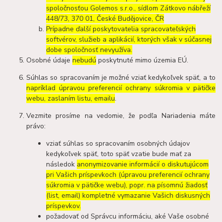
spoločnosťou Golemos s.r.o., sídlom Zátkovo nábřeží
448/73, 370 01, České Budějovice, ČR
Prípadne ďalší poskytovatelia spracovateľských
softvérov, služieb a aplikácií, ktorých však v súčasnej
dobe spoločnosť nevyužíva.
Osobné údaje
nebudú
poskytnuté mimo územia EÚ.
Súhlas so spracovaním je možné vziať kedykoľvek späť, a to
napríklad úpravou preferencií ochrany súkromia v pätičke
webu, zaslaním listu, emailu
.
Vezmite prosíme na vedomie, že podľa Nariadenia máte
právo:
vziať súhlas so spracovaním osobných údajov
kedykoľvek späť, toto späť vzatie bude mať za
následok
anonymizovanie informácií o diskutujúcom
pri Vašich príspevkoch (úpravou preferencií ochrany
súkromia v pätičke webu), popr. na písomnú žiadosť
(list, email) kompletné vymazanie Vašich diskusných
príspevkov.
požadovať od Správcu informáciu, aké Vaše osobné