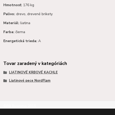
Hmotnosť:
176 kg
Palivo:
drevo, drevené brikety
Materiál:
liatina
Farba:
čierna
Energetická trieda:
A
Tovar zaradený v kategóriách
LIATINOVÉ KRBOVÉ KACHLE
Liatinové pece NordFlam
©RB Business 2015