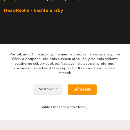
Haas+Sohn - kachle a krby
Pre základnú funkčnosť, spríjemnenie používania webu, analytické
účely a v prípade udelenia súhlasu aj na účely cielenia reklamy
využívame súbory cookies. Nastavenie vlastných preferencií
cookies môžete kedykoľvek upraviť odkazom v spodnej časti
KRBOVÉ - KACHLE - KRBY.SK
stránok.
0949 476 255
Súhlasím
Nastavenia
08:00 - 17.00
rbobchodsk@gmail.com
Súhlas môžete odmietnuť
tu
.