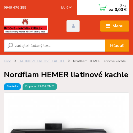
0
ks
EUR
0949 476 255
za
0,00 €
Menu
Hľadať
Úvod
LIATINOVÉ KRBOVÉ KACHLE
Nordflam HEMER liatinové kachle
Nordflam HEMER liatinové kachle
Novinka
Doprava ZADARMO