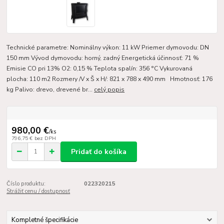
Technické parametre: Nominálny výkon: 11 kW Priemer dymovodu: DN
150 mm Vývod dymovodu: horný, zadný Energetická účinnosť: 71 %
Emisie CO pri 13% O2: 0,15 % Teplota spalín: 356 °C Vykurovaná
plocha: 110 m2 Rozmery /V x Š x H/: 821 x 788 x 490 mm Hmotnosť: 176
kg Palivo: drevo, drevené br...
celý popis
980,00 €
/
ks
796,75 €
bez DPH
Pridať do košíka
Číslo produktu:
022320215
Strážiť cenu / dostupnosť
Kompletné špecifikácie