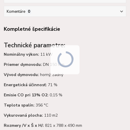
Komentáre
0
Kompletné špecifikácie
Technické parametre:
Nominálny výkon:
11 kW
Priemer dymovodu:
DN 150 mm
Vývod dymovodu:
horný, zadný
Energetická účinnosť:
71 %
Emisie CO pri 13% O2:
0,15 %
Teplota spalín:
356 °C
Vykurovaná plocha:
110 m2
Rozmery /V x Š x H/:
821 x 788 x 490 mm