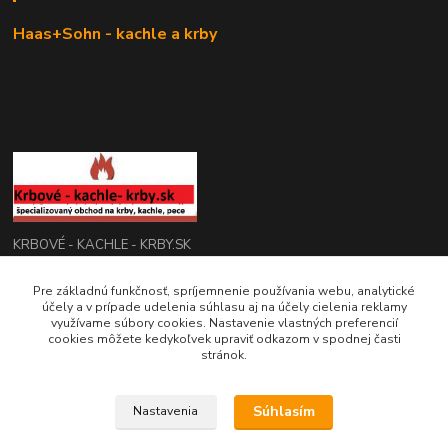
Haas+Sohn - kachle a krby
KRBOVÉ - KACHLE - KRBY.SK
Pre základnú funkčnosť, spríjemnenie používania webu, analytické
0949 476 255
účely a v prípade udelenia súhlasu aj na účely cielenia reklamy
08:00 - 17.00
využívame súbory cookies. Nastavenie vlastných preferencií
cookies môžete kedykoľvek upraviť odkazom v spodnej časti
rbobchodsk@gmail.com
stránok.
Súhlasím
Nastavenia