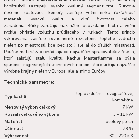
konštrukcii zastupujú vysoko kvalitný segment trhu. Rúrkové
riešenie spaľovacej komory zaisťuje veľmi nízku rozťažnosť
materiálu, vysokú kvalitu a dlhú životnosť celého
zariadenia. Rúrky zaručujú maximálne odovzdanie tepla a veľmi
rýchle ohriatie vzduchu prúdiaceho v rúrkach. Tento princíp
vykurovania zaisťuje rovnomerné rozdelenie teplého vzduchu
nielen po miestnosti, kde pec stojí, ale aj do ďalších miestností.
Použité materiály pochádzajú od najväčších spracovateľov železa,
ktorí zaisťujú stálu kvalitu. Kachle Masterflamme sa pýšia
splnením najprísnejších technických noriem, ktoré určujú najväčšie
výrobné krajiny nielen v Európe, ale aj mimo Európy.
Technické parametre:
teplovzdušné - dvojplášťové,
Typ kachlí
konvekčné
Menovitý výkon celkový
7 kW
Rozsah celkového výkonu
3 - 11 kW
Materiál
oceľový plech
Účinnosť
79 %
Výhrevnosť
60 - 220 m3