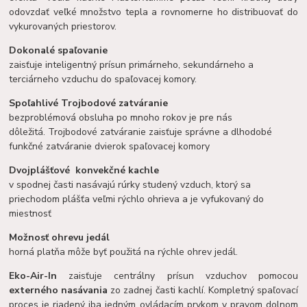
odovzdať veľké množstvo tepla a rovnomerne ho distribuovať do
vykurovaných priestorov.
Dokonalé spaľovanie
zaisťuje inteligentný prísun primárneho, sekundárneho a
terciárneho vzduchu do spaľovacej komory.
Spoľahlivé Trojbodové zatváranie
bezproblémová obsluha po mnoho rokov je pre nás
dôležitá. Trojbodové zatváranie zaisťuje správne a dlhodobé
funkčné zatváranie dvierok spaľovacej komory
Dvojplášťové konvekčné kachle
v spodnej časti nasávajú rúrky studený vzduch, ktorý sa
priechodom plášťa veľmi rýchlo ohrieva a je vyfukovaný do
miestnosť
Možnosť ohrevu jedál
horná platňa môže byť použitá na rýchle ohrev jedál.
Eko-Air-In
zaisťuje centrálny prísun vzduchov pomocou
externého nasávania
zo zadnej časti kachlí. Kompletný spaľovací
proces je riadený iba jedným ovládacím prvkom v pravom dolnom