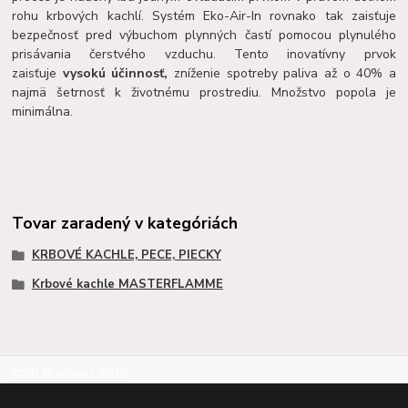
rohu krbových kachlí. Systém Eko-Air-In rovnako tak zaisťuje
bezpečnosť pred výbuchom plynných častí pomocou plynulého
prisávania čerstvého vzduchu. Tento inovatívny prvok
zaisťuje
vysokú účinnosť
,
zníženie spotreby paliva až o 40% a
najmä šetrnosť k životnému prostrediu. Množstvo popola je
minimálna.
Tovar zaradený v kategóriách
KRBOVÉ KACHLE, PECE, PIECKY
Krbové kachle MASTERFLAMME
©RB Business 2015