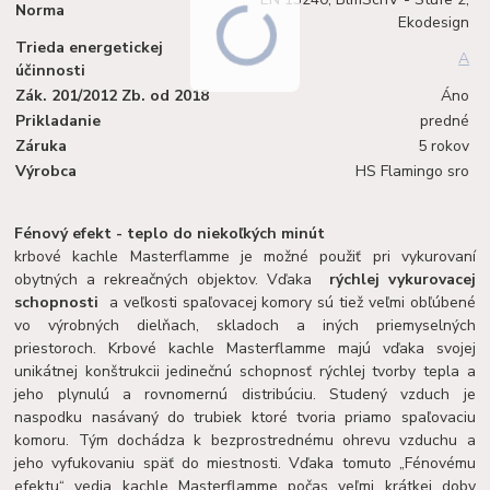
Norma
Ekodesign
Trieda energetickej
A
účinnosti
Zák. 201/2012 Zb. od 2018
Áno
Prikladanie
predné
Záruka
5 rokov
Výrobca
HS Flamingo sro
Fénový efekt - teplo do niekoľkých minút
krbové kachle Masterflamme je možné použiť pri vykurovaní
obytných a rekreačných objektov. Vďaka
rýchlej vykurovacej
schopnosti
a veľkosti spaľovacej komory sú tiež veľmi obľúbené
vo výrobných dielňach, skladoch a iných priemyselných
priestoroch. Krbové kachle Masterflamme majú vďaka svojej
unikátnej konštrukcii jedinečnú schopnosť rýchlej tvorby tepla a
jeho plynulú a rovnomernú distribúciu. Studený vzduch je
naspodku nasávaný do trubiek ktoré tvoria priamo spaľovaciu
komoru. Tým dochádza k bezprostrednému ohrevu vzduchu a
jeho vyfukovaniu späť do miestnosti. Vďaka tomuto „Fénovému
efektu“ vedia kachle Masterflamme počas veľmi krátkej doby