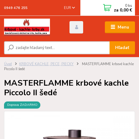
0
ks
EUR
0949 476 255
za
0,00 €
Menu
Hľadať
Úvod
KRBOVÉ KACHLE, PECE, PIECKY
MASTERFLAMME krbové kachle
Piccolo II šedé
MASTERFLAMME krbové kachle
Piccolo II šedé
Doprava ZADARMO