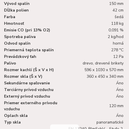
Vývod spalín
150 mm
Dĺžka polien
42 cm
Farba
šedá
Hmotnosť
118 kg
Emisie CO (pri 13% O2)
0,091 %
Spotreba paliva
2 kg/hod
Odvod spalín
horná
Priemerná teplota spalín
278 °C
Prevádzkový ťah
12 Pa
Palivo
drevo, drevené brikety
Rozmer kachlí (Š x V x H)
596 x 1030 x 570 mm
Rozmer skla (Š x V)
360 x 450 x 340 mm
Sekundárne spaľovanie
Áno
Terciárny prívod vzduchu
Áno
Externý prívod vzduchu
Áno
Priemer externého prívodu
120 mm
vzduchu
Oplach skla
Áno
Typ skla
panoramatické
EN 13240, BlmSchV - Stufe 2,