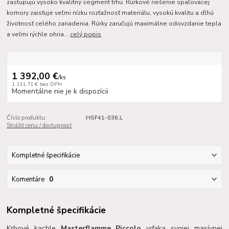
zastupujú vysoko kvalitný segment trhu. Rúrkové riešenie spaľovacej
komory zaisťuje veľmi nízku rozťažnosť materiálu, vysokú kvalitu a dlhú
životnosť celého zariadenia. Rúrky zaručujú maximálne odovzdanie tepla
a veľmi rýchle ohria...
celý popis
1 392,00 €
/
ks
1 131,71 €
bez DPH
Momentálne nie je k dispozícii
Číslo produktu:
HSF41-036.L
Strážiť cenu / dostupnosť
Kompletné špecifikácie
Komentáre
0
Kompletné špecifikácie
Krbové kachle
Masterflamme Piccolo
vďaka svojej masívnej