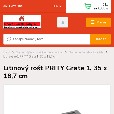
0
ks
EUR
0949 476 255
za
0,00 €
Menu
Hľadať
Úvod
Najlacnějšie krbové kachle, sporáky
Najlacnejšie krbové kachle
Litinový rošt PRITY Grate 1, 35 x 18,7 cm
Litinový rošt PRITY Grate 1, 35 x
18,7 cm