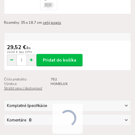
Rozměry: 35 x 18,7 cm
celý popis
29,52 €
/
ks
24,00 €
bez DPH
Pridať do košíka
Číslo produktu:
752
Výrobca:
HOMELUX
Strážiť cenu / dostupnosť
Kompletné špecifikácie
Komentáre
0