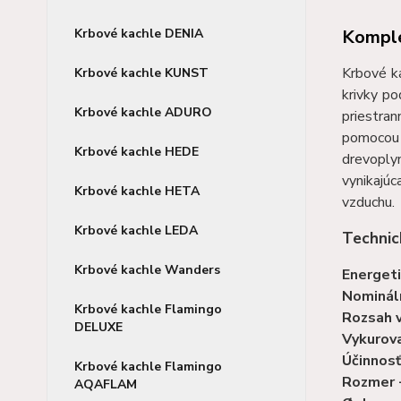
Komple
Krbové kachle DENIA
Krbové k
Krbové kachle KUNST
krivky po
Krbové kachle ADURO
priestra
pomocou 
Krbové kachle HEDE
drevoplyn
vynikajúc
Krbové kachle HETA
vzduchu.
Krbové kachle LEDA
Technic
Krbové kachle Wanders
Energeti
Nominál
Krbové kachle Flamingo
Rozsah 
DELUXE
Vykurova
Účinnosť
Krbové kachle Flamingo
Rozmer -
AQAFLAM