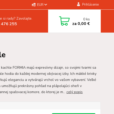
Prihlásenie
EUR
e si rady? Zavolajte.
0
ks
za
0,00 €
 476 255
le
 kachle FORMIA majú expresívny dizajn, so svojimi tvarmi sa
le hodia do každej modernej obývacej izby. Ich mäkké krivky
rkujú eleganciu a vytvárajú vrchol vo vašom vybavení. Veľké
a umožňujú prekrásny pohľad na plápolajúci oheň v
annej spaľovacej komore, do ktorej je m...
celý popis