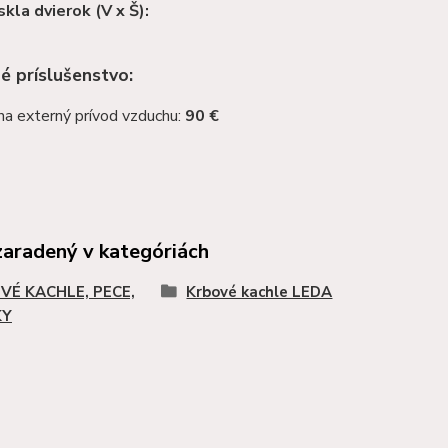
kla dvierok (V x Š):
né príslušenstvo:
na externý prívod vzduchu:
90 €
zaradený v kategóriách
VÉ KACHLE, PECE,
Krbové kachle LEDA
KY