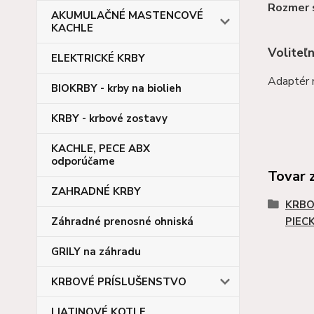
Rozmer s
AKUMULAČNÉ MASTENCOVÉ
KACHLE
Voliteľ
ELEKTRICKÉ KRBY
Adaptér 
BIOKRBY - krby na biolieh
KRBY - krbové zostavy
KACHLE, PECE ABX
odporúčame
Tovar 
ZAHRADNÉ KRBY
KRBO
PIEC
Záhradné prenosné ohniská
GRILY na záhradu
KRBOVÉ PRÍSLUŠENSTVO
LIATINOVÉ KOTLE