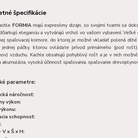
tné špecifikácie
achle
FORMIA
majú expresívny dizajn, so svojimi tvarmi sa dok
dčiarkujú eleganciu a vytvárajú vrchol vo vašom vybavení. Veľké
nnej spaľovacej komore, do ktorej je možné vkladať polená dlh
jednej páčky, ktorou ovládate prívod primárneho (pod rošt),
ov) vzduchu. Kachle obsahujú pohyblivý rošt a je v nich možné 
a akumulácia, vysoká účinnosť spaľovania, spaľovanie drevoplyno
ké parametre:
cká náročnosť:
ny výkon:
výkonu:
cia schopnosť:
:
 V x Š x H: