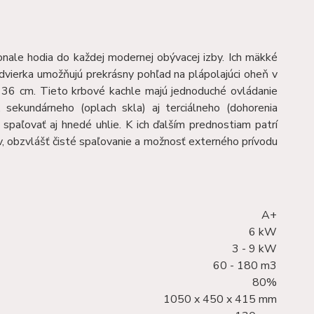
onale hodia do každej modernej obývacej izby. Ich mäkké
 dvierka umožňujú prekrásny pohľad na plápolajúci oheň v
é 36 cm. Tieto krbové kachle majú jednoduché ovládanie
 sekundárneho (oplach skla) aj terciálneho (dohorenia
spaľovať aj hnedé uhlie. K ich ďalším prednostiam patrí
v, obzvlášť čisté spaľovanie a možnosť externého prívodu
A+
6 kW
3 - 9 kW
60 - 180 m3
80%
1050 x 450 x 415 mm