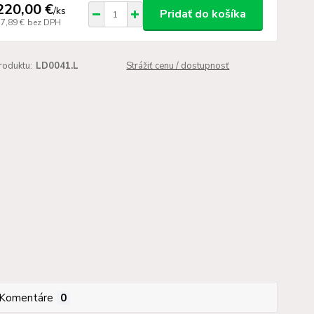
220,00 €
/
ks
Pridať do košíka
17,89 €
bez DPH
roduktu:
LD0041.L
Strážiť cenu / dostupnosť
Komentáre
0