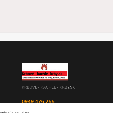
KRBOVÉ - KACHLE - KRBY.SK
0949 476 255
08:00 - 17.00
enia súhlasu aj na