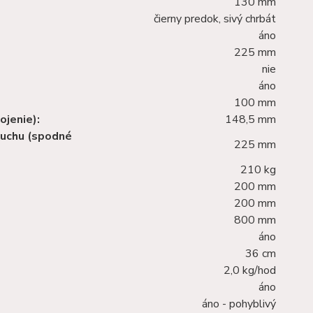
130 mm
čierny predok, sivý chrbát
áno
225 mm
nie
áno
100 mm
ojenie):
148,5 mm
zduchu (spodné
225 mm
210 kg
200 mm
200 mm
800 mm
áno
36 cm
2,0 kg/hod
áno
áno - pohyblivý