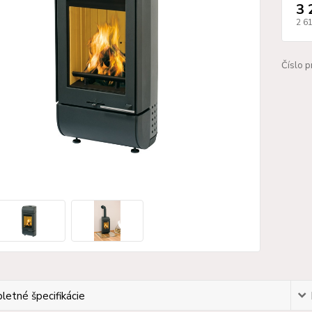
3 
2 6
Číslo p
etné špecifikácie