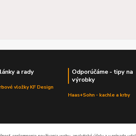
články a rady
Odporúčáme - tipy na
výrobky
krbové vložky KF Design
Haas+Sohn - kachle a krby
čnosť, spríjemnenie používania webu, analytické účely a v prípade udel