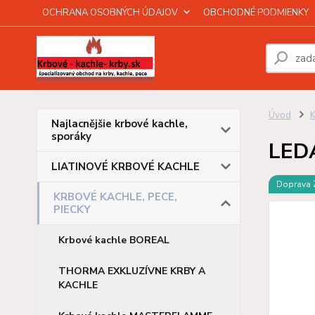
OCHRANA OSOBNÝCH ÚDAJOV
OBCHODNÉ PODMIENKY
Úvod
Najlacnějšie krbové kachle,
sporáky
LEDA
LIATINOVÉ KRBOVÉ KACHLE
Doprava
KRBOVÉ KACHLE, PECE,
PIECKY
Krbové kachle BOREAL
THORMA EXKLUZÍVNE KRBY A
KACHLE