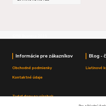
©RB Business 2015
Informácie pre zákazníkov
Blog - 
Obchodné podmienky
Liatinové 
Kontaktné údaje
Zadať dopy na výrobok
Pre základnú funk