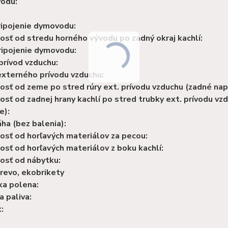
odu:
ripojenie dymovodu:
osť od stredu horného vývodu po zadný okraj kachlí:
ripojenie dymovodu:
prívod vzduchu:
externého prívodu vzduchu:
osť od zeme po stred rúry ext. prívodu vzduchu (zadné nap
osť od zadnej hrany kachlí po stred trubky ext. prívodu v
e):
ha (bez balenia):
osť od horľavých materiálov za pecou:
osť od horľavých materiálov z boku kachlí:
osť od nábytku:
drevo, ekobrikety
ka polena:
 paliva:
: