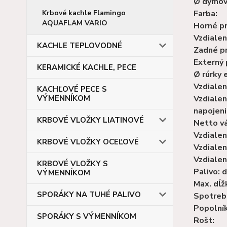
Ø dymov
Farba:
Krbové kachle Flamingo
AQUAFLAM VARIO
Horné p
Vzdialen
KACHLE TEPLOVODNÉ
Zadné p
Externý 
KERAMICKÉ KACHLE, PECE
Ø rúrky 
Vzdialen
KACHĽOVÉ PECE S
Vzdialen
VÝMENNÍKOM
napojeni
KRBOVÉ VLOŽKY LIATINOVÉ
Netto vá
Vzdialen
KRBOVÉ VLOŽKY OCEĽOVÉ
Vzdialen
Vzdialen
KRBOVÉ VLOŽKY S
Palivo: 
VÝMENNÍKOM
Max. dĺž
SPORÁKY NA TUHÉ PALIVO
Spotreba
Popolník
SPORÁKY S VÝMENNÍKOM
Rošt: