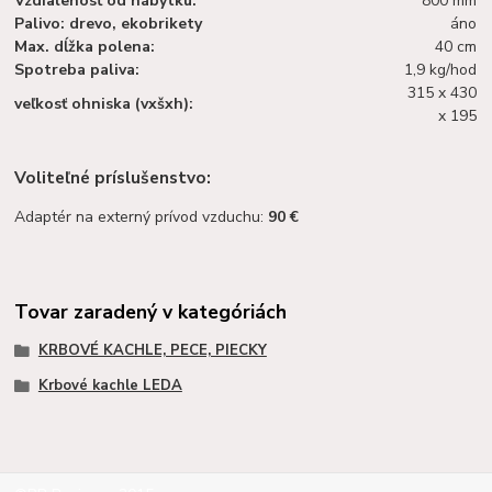
Vzdialenosť od nábytku:
800 mm
Palivo: drevo, ekobrikety
áno
Max. dĺžka polena:
40 cm
Spotreba paliva:
1,9 kg/hod
315 x 430
veľkosť ohniska (vxšxh):
x 195
Voliteľné príslušenstvo:
Adaptér na externý prívod vzduchu:
90 €
Tovar zaradený v kategóriách
KRBOVÉ KACHLE, PECE, PIECKY
Krbové kachle LEDA