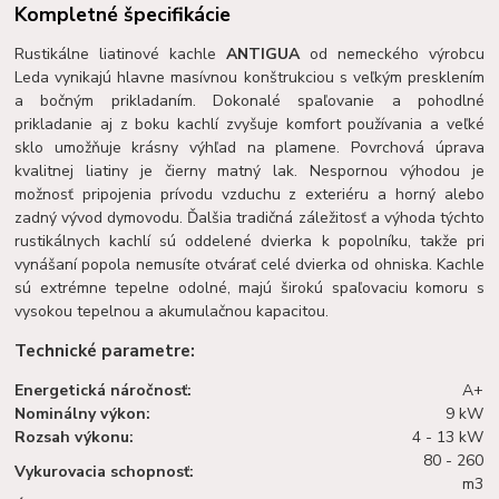
Kompletné špecifikácie
Rustikálne liatinové kachle
ANTIGUA
od nemeckého výrobcu
Leda vynikajú hlavne masívnou konštrukciou s veľkým presklením
a bočným prikladaním. Dokonalé spaľovanie a pohodlné
prikladanie aj z boku kachlí zvyšuje komfort používania a veľké
sklo umožňuje krásny výhľad na plamene. Povrchová úprava
kvalitnej liatiny je čierny matný lak. Nespornou výhodou je
možnosť pripojenia prívodu vzduchu z exteriéru a horný alebo
zadný vývod dymovodu. Ďalšia tradičná záležitosť a výhoda týchto
rustikálnych kachlí sú oddelené dvierka k popolníku, takže pri
vynášaní popola nemusíte otvárať celé dvierka od ohniska. Kachle
sú extrémne tepelne odolné, majú širokú spaľovaciu komoru s
vysokou tepelnou a akumulačnou kapacitou.
Technické parametre:
Energetická náročnosť:
A+
Nominálny výkon:
9 kW
Rozsah výkonu:
4 - 13 kW
80 - 260
Vykurovacia schopnosť:
m3