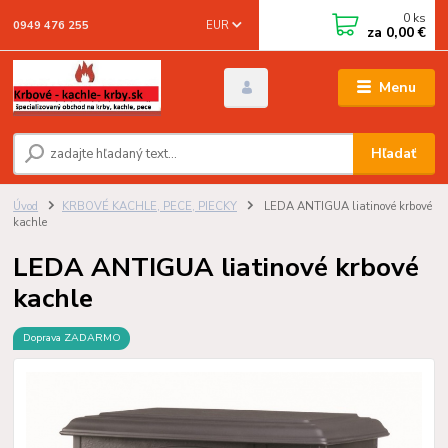
0
ks
EUR
0949 476 255
za
0,00 €
Menu
Hľadať
Úvod
KRBOVÉ KACHLE, PECE, PIECKY
LEDA ANTIGUA liatinové krbové
kachle
LEDA ANTIGUA liatinové krbové
kachle
Doprava ZADARMO