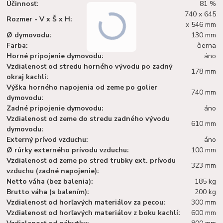
Účinnosť:
81 %
740 x 645
Rozmer - V x Š x H:
x 546 mm
Ø dymovodu:
130 mm
Farba:
čierna
Horné pripojenie dymovodu:
áno
Vzdialenosť od stredu horného vývodu po zadný
178 mm
okraj kachlí:
Výška horného napojenia od zeme po golier
740 mm
dymovodu:
Zadné pripojenie dymovodu:
áno
Vzdialenosť od zeme do stredu zadného vývodu
610 mm
dymovodu:
Externý prívod vzduchu:
áno
Ø rúrky externého prívodu vzduchu:
100 mm
Vzdialenosť od zeme po stred trubky ext. prívodu
323 mm
vzduchu (zadné napojenie):
Netto váha (bez balenia):
185 kg
Brutto váha (s balením):
200 kg
Vzdialenosť od horľavých materiálov za pecou:
300 mm
Vzdialenosť od horľavých materiálov z boku kachlí:
600 mm