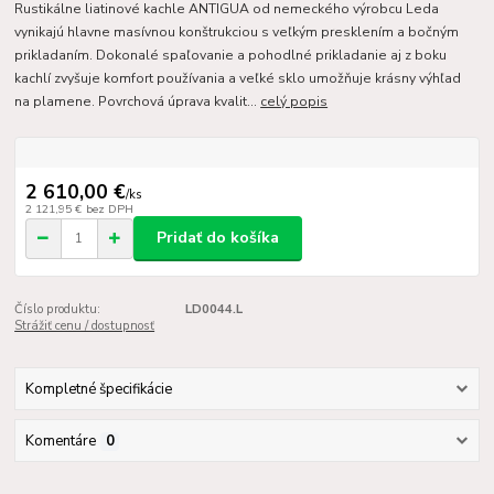
Rustikálne liatinové kachle ANTIGUA od nemeckého výrobcu Leda
vynikajú hlavne masívnou konštrukciou s veľkým presklením a bočným
prikladaním. Dokonalé spaľovanie a pohodlné prikladanie aj z boku
kachlí zvyšuje komfort používania a veľké sklo umožňuje krásny výhľad
na plamene. Povrchová úprava kvalit...
celý popis
2 610,00 €
/
ks
2 121,95 €
bez DPH
Pridať do košíka
Číslo produktu:
LD0044.L
Strážiť cenu / dostupnosť
Kompletné špecifikácie
Komentáre
0