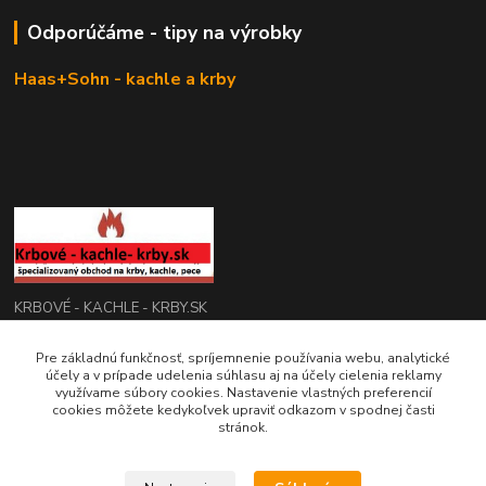
Odporúčáme - tipy na výrobky
Haas+Sohn - kachle a krby
KRBOVÉ - KACHLE - KRBY.SK
Pre základnú funkčnosť, spríjemnenie používania webu, analytické
0949 476 255
účely a v prípade udelenia súhlasu aj na účely cielenia reklamy
08:00 - 17.00
využívame súbory cookies. Nastavenie vlastných preferencií
cookies môžete kedykoľvek upraviť odkazom v spodnej časti
rbobchodsk@gmail.com
stránok.