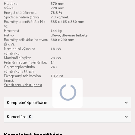
Hloubka:
570 mm
Výška:
720 mm
Energetická účinnost:
78,3 %
Spotřeba paliva (dřevo):
7,3 kg/hod.
Rozměry topeniště (Š x H x
535 x 465 x 330 mm
V):
Hmotnost:
144 kg
Palivo:
dřevo, dřevěné brikety
Rozměry přikládacího otvoru
580 x 290 mm
(Š x V):
Nominální výkon do
18 kW
výměníku:
Maximální výkon:
23 kW
Průměr napojení výměníku:
1"
Objem teplovodního
26 l
výměníku (v litrech):
Předepsaný tah komína
13,7 Pa
(min.):
Strážiť cenu / dostupnosť
Kompletné špecifikácie
Komentáre
0