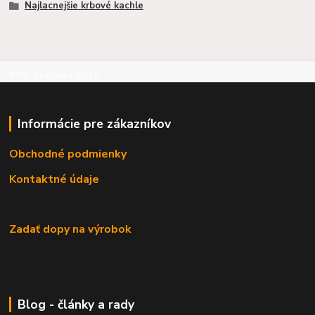
Najlacnejšie krbové kachle
©RB Business 2015
Informácie pre zákazníkov
Obchodné podmienky
Kontaktné údaje
Zadať dopy na výrobok
Blog - články a rady