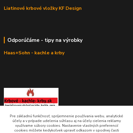
Liatinové krbové vložky KF Design
Odporúčáme - tipy na výrobky
Haas+Sohn - kachle a krby
KRBOVÉ - KACHLE - KRBY.SK
Pre základnú funkčnosť, spríjemnenie používania webu, analytické
účely a v prípade udelenia súhlasu aj na účely cielenia reklamy
využívame súbory cookies. Nastavenie vlastných preferencií
0949 476 255
cookies môžete kedykoľvek upraviť odkazom v spodnej časti