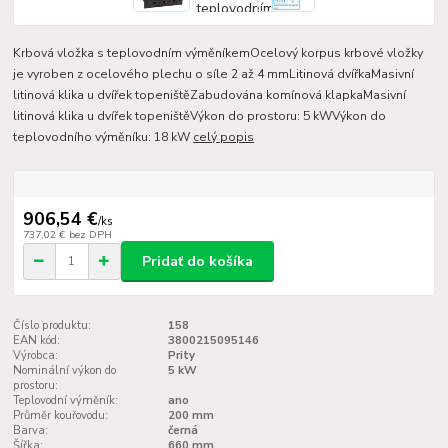
Krbová vložka s teplovodním výměníkemOcelový korpus krbové vložky
je vyroben z ocelového plechu o síle 2 až 4 mmLitinová dvířkaMasivní
litinová klika u dvířek topeništěZabudována komínová klapkaMasivní
litinová klika u dvířek topeništěVýkon do prostoru: 5 kWVýkon do
teplovodního výměníku: 18 kW
celý popis
906,54 €
/
ks
737,02 €
bez DPH
Pridať do košíka
Číslo produktu:
158
EAN kód:
3800215095146
Výrobca:
Prity
Nominální výkon do
5 kW
prostoru:
Teplovodní výměník:
ano
Průměr kouřovodu:
200 mm
Barva:
černá
Šířka:
660 mm