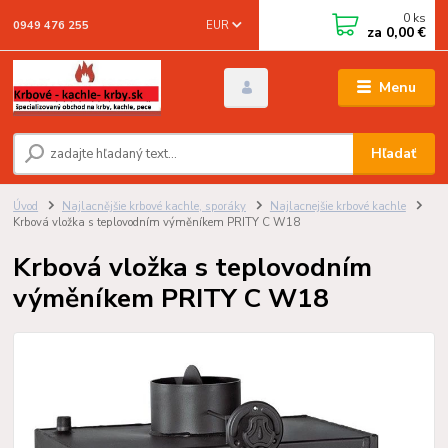
0
ks
EUR
0949 476 255
za
0,00 €
Menu
Hľadať
Úvod
Najlacnějšie krbové kachle, sporáky
Najlacnejšie krbové kachle
Krbová vložka s teplovodním výměníkem PRITY C W18
Krbová vložka s teplovodním
výměníkem PRITY C W18