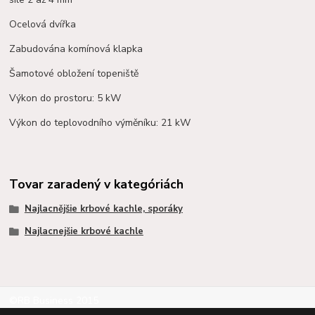
Ocelová dvířka
Zabudována komínová klapka
Šamotové obložení topeniště
Výkon do prostoru: 5 kW
Výkon do teplovodního výměníku: 21 kW
Tovar zaradený v kategóriách
Najlacnějšie krbové kachle, sporáky
Najlacnejšie krbové kachle
©RB Business 2015