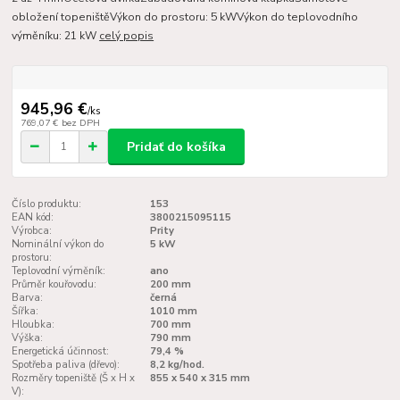
obložení topeništěVýkon do prostoru: 5 kWVýkon do teplovodního
výměníku: 21 kW
celý popis
945,96 €
/
ks
769,07 €
bez DPH
Pridať do košíka
Číslo produktu:
153
EAN kód:
3800215095115
Výrobca:
Prity
Nominální výkon do
5 kW
prostoru:
Teplovodní výměník:
ano
Průměr kouřovodu:
200 mm
Barva:
černá
Šířka:
1010 mm
Hloubka:
700 mm
Výška:
790 mm
Energetická účinnost:
79,4 %
Spotřeba paliva (dřevo):
8,2 kg/hod.
Rozměry topeniště (Š x H x
855 x 540 x 315 mm
V):