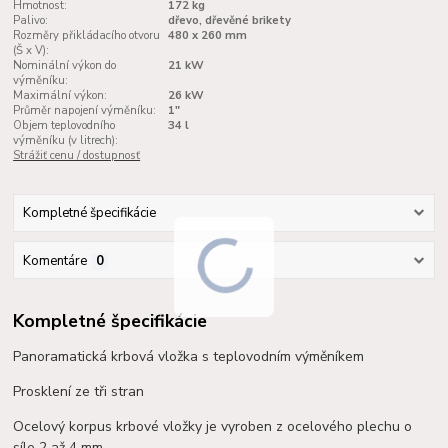
Hmotnost:
172 kg
Palivo:
dřevo, dřevěné brikety
Rozměry přikládacího otvoru
480 x 260 mm
(Š x V):
Nominální výkon do
21 kW
výměníku:
Maximální výkon:
26 kW
Průměr napojení výměníku:
1"
Objem teplovodního
34 l
výměníku (v litrech):
Strážiť cenu / dostupnosť
Kompletné špecifikácie
Komentáre
0
Kompletné špecifikácie
Panoramatická krbová vložka s teplovodním výměníkem
Prosklení ze tři stran
Ocelový korpus krbové vložky je vyroben z ocelového plechu o
síle 2 až 4 mm