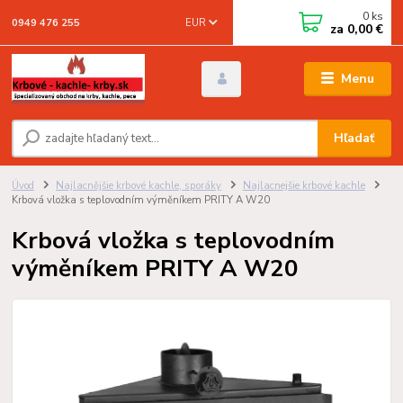
0
ks
EUR
0949 476 255
za
0,00 €
Menu
Hľadať
Úvod
Najlacnějšie krbové kachle, sporáky
Najlacnejšie krbové kachle
Krbová vložka s teplovodním výměníkem PRITY A W20
Krbová vložka s teplovodním
výměníkem PRITY A W20