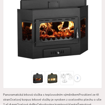
Panoramatická krbová vložka s teplovodním výměníkemProsklení ze tři
stranOcelový korpus krbové vložky je vyroben z ocelového plechu o síle
2 až 4 mmOcelová dvířkaZabudována komínová klapkaŠamotové