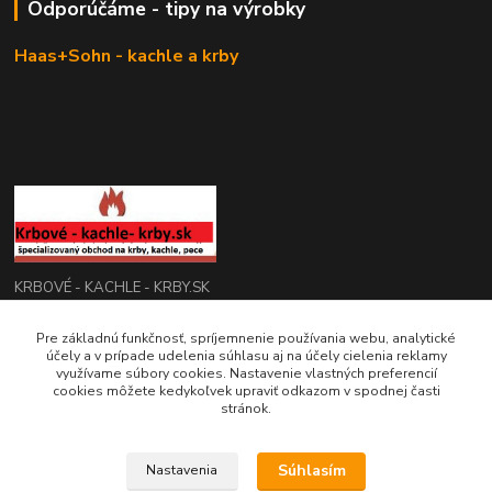
Odporúčáme - tipy na výrobky
Haas+Sohn - kachle a krby
KRBOVÉ - KACHLE - KRBY.SK
Pre základnú funkčnosť, spríjemnenie používania webu, analytické
0949 476 255
účely a v prípade udelenia súhlasu aj na účely cielenia reklamy
08:00 - 17.00
využívame súbory cookies. Nastavenie vlastných preferencií
cookies môžete kedykoľvek upraviť odkazom v spodnej časti
rbobchodsk@gmail.com
stránok.
Súhlasím
Nastavenia