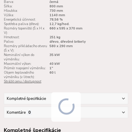
Barva:
černá
Šířka:
800 mm
Hloubka:
730 mm
Výška:
1140 mm
Energetická účinnost:
78,56 %
Spotřeba paliva (dřevo):
12,7 kg/hod.
Rozměry topeniště (Š x H x
660 х 595 х 370 mm
V):
Hmotnost:
251 kg
Palivo:
dřevo, dřevěné brikety
Rozměry přikládacího otvoru
580 x 290 mm
(Š x V):
Nominální výkon do
35 kW
výměníku:
Maximální výkon:
40 kW
Průměr napojení výměníku:
1"
Objem teplovodního
60 l
výměníku (v litrech):
Strážiť cenu / dostupnosť
Kompletné špecifikácie
Komentáre
0
Kompletné špecifikácie