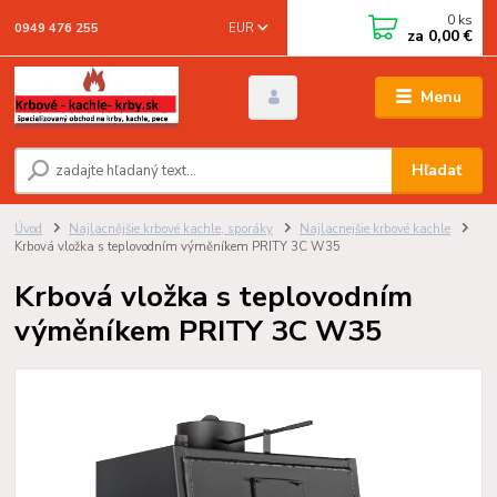
0
ks
EUR
0949 476 255
za
0,00 €
Menu
Hľadať
Úvod
Najlacnějšie krbové kachle, sporáky
Najlacnejšie krbové kachle
Krbová vložka s teplovodním výměníkem PRITY 3C W35
Krbová vložka s teplovodním
výměníkem PRITY 3C W35