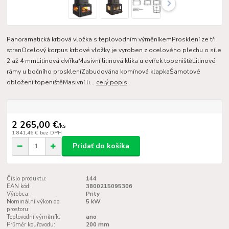
Panoramatická krbová vložka s teplovodním výměníkemProsklení ze tři
stranOcelový korpus krbové vložky je vyroben z ocelového plechu o síle
2 až 4 mmLitinová dvířkaMasivní litinová klika u dvířek topeništěLitinové
rámy u bočního proskleníZabudována komínová klapkaŠamotové
obložení topeništěMasivní li...
celý popis
2 265,00 €
/
ks
1 841,46 €
bez DPH
Pridať do košíka
Číslo produktu:
144
EAN kód:
3800215095306
Výrobca:
Prity
Nominální výkon do
5 kW
prostoru:
Teplovodní výměník:
ano
Průměr kouřovodu:
200 mm