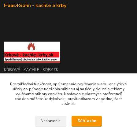
Haas+Sohn - kachle a krby
KRBOVÉ - KACHLE - KRBY.SK
Pre základnú funkčnosť, spríjemnenie používania webu, analytické
0949 476 255
účely a v prípade udelenia súhlasu aj na účely cielenia reklamy
08:00 - 17.00
využívame súbory cookies. Nastavenie vlastných preferencií
cookies môžete kedykoľvek upraviť odkazom v spodnej časti
rbobchodsk@gmail.com
stránok.
Súhlasím
Nastavenia