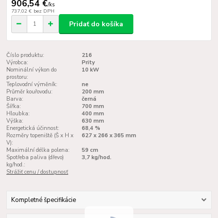
906,54 €
/
ks
737,02 €
bez DPH
Pridať do košíka
Číslo produktu:
216
Výrobca:
Prity
Nominální výkon do
10 kW
prostoru:
Teplovodní výměník:
ne
Průměr kouřovodu:
200 mm
Barva:
černá
Šířka:
700 mm
Hloubka:
400 mm
Výška:
630 mm
Energetická účinnost:
68,4 %
Rozměry topeniště (Š x H x
627 х 266 х 365 mm
V):
Maximální délka polena:
59 cm
Spotřeba paliva (dřevo)
3,7 kg/hod.
kg/hod.:
Strážiť cenu / dostupnosť
Kompletné špecifikácie