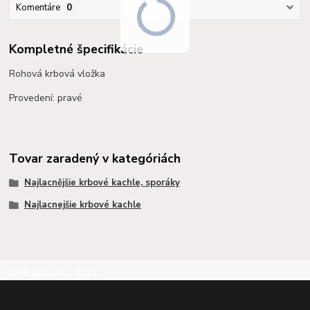
Komentáre
0
Kompletné špecifikácie
Rohová krbová vložka
Provedení: pravé
Tovar zaradený v kategóriách
Najlacnějšie krbové kachle, sporáky
Najlacnejšie krbové kachle
©RB Business 2015