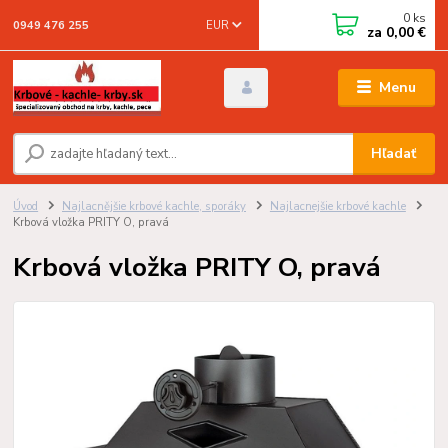
0
ks
EUR
0949 476 255
za
0,00 €
Menu
Hľadať
Úvod
Najlacnějšie krbové kachle, sporáky
Najlacnejšie krbové kachle
Krbová vložka PRITY O, pravá
Krbová vložka PRITY O, pravá