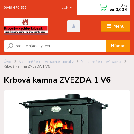
0
ks
EUR
0949 476 255
za
0,00 €
Menu
Hľadať
Úvod
Najlacnějšie krbové kachle, sporáky
Najlacnejšie krbové kachle
Krbová kamna ZVEZDA 1 V6
Krbová kamna ZVEZDA 1 V6