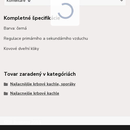
Komentáre
0
Kompletné špecifikácie
Barva: černá
Regulace primárního a sekundárního vzduchu
Kovové dveřní kliky
Tovar zaradený v kategóriách
Najlacnějšie krbové kachle, sporáky
Najlacnejšie krbové kachle
©RB Business 2015