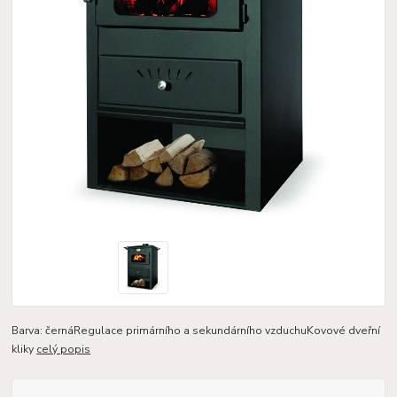
Barva: černáRegulace primárního a sekundárního vzduchuKovové dveřní
kliky
celý popis