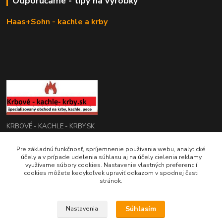
Odporúčáme - tipy na výrobky
Haas+Sohn - kachle a krby
KRBOVÉ - KACHLE - KRBY.SK
Pre základnú funkčnosť, spríjemnenie používania webu, analytické
0949 476 255
účely a v prípade udelenia súhlasu aj na účely cielenia reklamy
08:00 - 17.00
využívame súbory cookies. Nastavenie vlastných preferencií
cookies môžete kedykoľvek upraviť odkazom v spodnej časti
rbobchodsk@gmail.com
stránok.
Súhlasím
Nastavenia