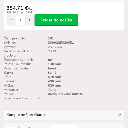
354,71 €
/
ks
288,38 €
bez DPH
Pridať do košíka
Číslo produktu:
101
EAN kód:
3800225820851
Výrobca:
ZVEZDA
Nominální výkon do
7 kW
prostoru:
Teplovodní výměník:
ne
Průměr kouřovodu:
130 mm
Vývod kouřovodu:
horní
Barva:
černá
Šířka:
570 mm
Hloubka:
490 mm
Výška:
820 mm
Hmotnost:
71 kg
Palivo:
dřevo, dřevěné brikety
Strážiť cenu / dostupnosť
Kompletné špecifikácie