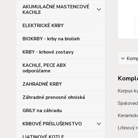
AKUMULAČNÉ MASTENCOVÉ
KACHLE
ELEKTRICKÉ KRBY
BIOKRBY - krby na biolieh
KRBY - krbové zostavy
Kompl
KACHLE, PECE ABX
odporúčame
Komple
ZAHRADNÉ KRBY
Korpus k
Záhradné prenosné ohniská
Spalovac
GRILY na záhradu
Keramick
KRBOVÉ PRÍSLUŠENSTVO
Litinový 
LIATINOVÉ KOTLE