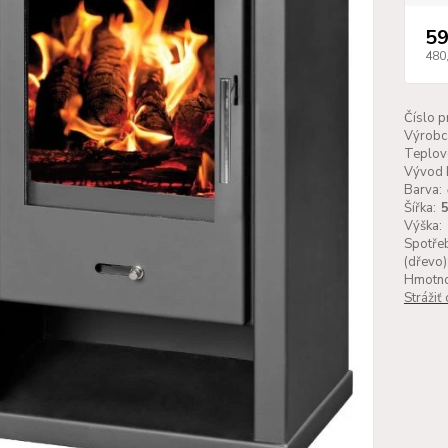
59
480
Číslo p
Výrobc
Teplov
Vývod 
Barva:
Šířka:
Výška:
Spotřeb
(dřevo)
Hmotno
Strážiť