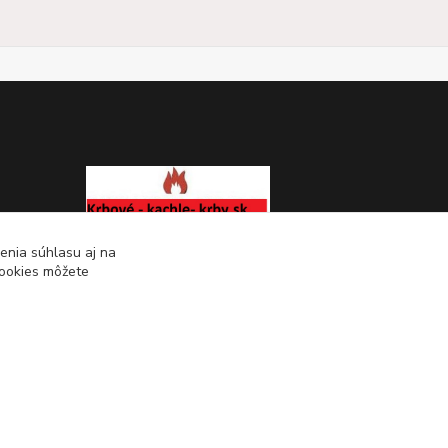
enia súhlasu aj na
KRBOVÉ - KACHLE - KRBY.SK
cookies môžete
0949 476 255
08:00 - 17.00
rbobchodsk@gmail.com