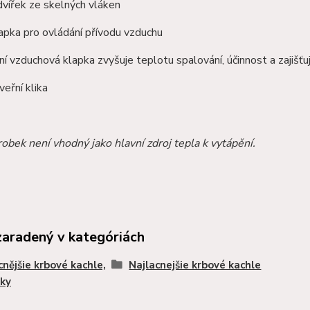
vířek ze skelných vláken
apka pro ovládání přívodu vzduchu
í vzduchová klapka zvyšuje teplotu spalování, účinnost a zajišťu
eřní klika
obek není vhodný jako hlavní zdroj tepla k vytápění.
zaradený v kategóriách
cnějšie krbové kachle,
Najlacnejšie krbové kachle
ky