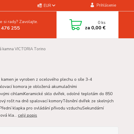
Prihlásenie
EUR
e si rady? Zavolajte.
0
ks
za
0,00 €
 476 255
á kamna VICTORIA Torino
 kamen je vyroben z ocelového plechu o síle 3-4
ovací komora je obložená akumulačními
vými cihlamiKeramické sklo dvířek, odolné teplotám do 850
nový rošt na dně spalovací komoryTěsnění dvířek ze skelných
Přední klapka pro ovládání přívodu vzduchuSekundární
ová kla...
celý popis