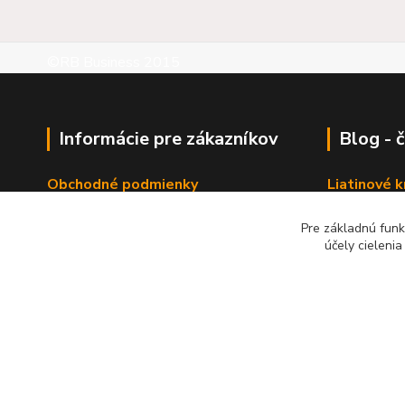
©RB Business 2015
Informácie pre zákazníkov
Blog - 
Obchodné podmienky
Liatinové 
Kontaktné údaje
Pre základnú funk
účely cieleni
Zadať dopy na výrobok