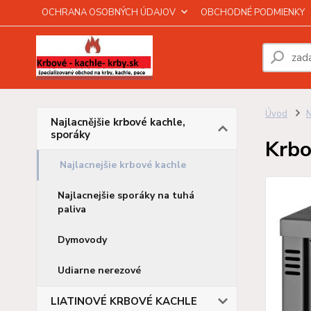
OCHRANA OSOBNÝCH ÚDAJOV
OBCHODNÉ PODMIENKY
Úvod
N
Najlacnějšie krbové kachle,
sporáky
Krbo
Najlacnejšie krbové kachle
Najlacnejšie sporáky na tuhá
paliva
Dymovody
Udiarne nerezové
LIATINOVÉ KRBOVÉ KACHLE