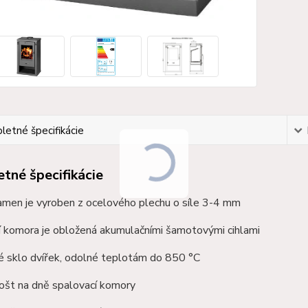
etné špecifikácie
tné špecifikácie
amen je vyroben z ocelového plechu o síle 3-4 mm
í komora je obložená akumulačními
šamotovými
cihlami
é sklo dvířek, odolné teplotám do 850 °C
rošt na dně spalovací komory