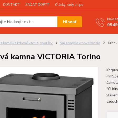
KONTAKT
ZADAŤ DOPYT
Články, rady a tipy
Neviet
Hľadať
0949
ajlacnějšie krbové kachle, sporáky
Najlacnejšie krbové kachle
Krbov
vá kamna VICTORIA Torino
Korpus
mmSpal
šamoto
°CLiti
vláken
vzduch