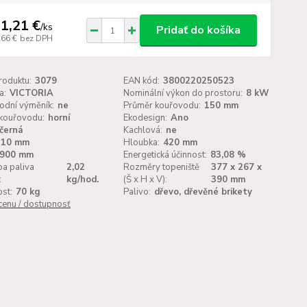
1,21 €
/
ks
Pridať do košíka
,66 €
bez DPH
roduktu:
3079
EAN kód:
3800220250523
a:
VICTORIA
Nominální výkon do prostoru:
8 kW
odní výměník:
ne
Průměr kouřovodu:
150 mm
kouřovodu:
horní
Ekodesign:
Ano
černá
Kachlová:
ne
510 mm
Hloubka:
420 mm
900 mm
Energetická účinnost:
83,08 %
a paliva
2,02
Rozměry topeniště
377 x 267 x
:
kg/hod.
(Š x H x V):
390 mm
st:
70 kg
Palivo:
dřevo, dřevěné brikety
 cenu / dostupnosť