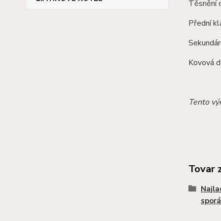
Těsnění d
Přední kl
Sekundárn
Kovová dv
Tento výr
Tovar 
Najla
sporá