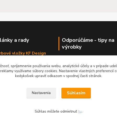
články a rady
Odporúčáme - tipy na
výrobky
krbové vložky KF Design
Haas+Sohn - kachle a krby
čnosť, spríjemnenie používania webu, analytické účely a v prípade udel
a reklamy využívame súbory cookies. Nastavenie vlastných preferencií 
kedykoľvek upraviť odkazom v spodnej časti stránok.
Súhlasím
Nastavenia
Súhlas môžete odmietnuť
tu
.