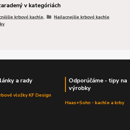
zaradený v kategóriách
cnějšie krbové kachle,
Najlacnejšie krbové kachle
ky
články a rady
Odporúčáme - tipy na
výrobky
krbové vložky KF Design
Haas+Sohn - kachle a krby