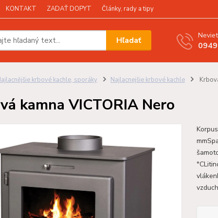
KONTAKT
ZADAŤ DOPYT
Články, rady a tipy
Neviet
Hľadať
0949
ajlacnějšie krbové kachle, sporáky
Najlacnejšie krbové kachle
Krbov
vá kamna VICTORIA Nero
Korpus
mmSpal
šamoto
°CLiti
vláken
vzduch