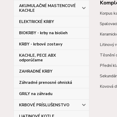
Komple
AKUMULAČNÉ MASTENCOVÉ
KACHLE
Korpus k
ELEKTRICKÉ KRBY
Spalovac
BIOKRBY - krby na biolieh
Keramick
KRBY - krbové zostavy
Litinový 
Těsnění d
KACHLE, PECE ABX
odporúčame
Přední kl
ZAHRADNÉ KRBY
Sekundárn
Záhradné prenosné ohniská
Kovová dv
GRILY na záhradu
KRBOVÉ PRÍSLUŠENSTVO
LIATINOVÉ KOTLE