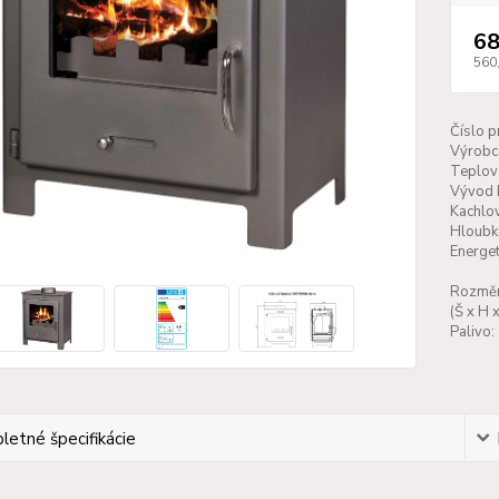
68
560
Číslo p
Výrobc
Teplov
Vývod 
Kachlo
Hloubk
Energet
Rozměr
(Š x H x
Palivo:
etné špecifikácie