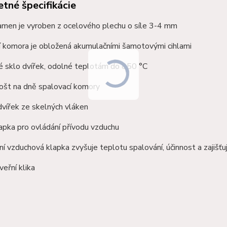
tné špecifikácie
amen je vyroben z ocelového plechu o síle 3-4 mm
í komora je obložená akumulačními
šamotovými
cihlami
é sklo dvířek, odolné teplotám do 850 °C
rošt na dně spalovací komory
vířek ze skelných vláken
apka pro ovládání přívodu vzduchu
í vzduchová klapka zvyšuje teplotu spalování, účinnost a zajišťu
eřní klika