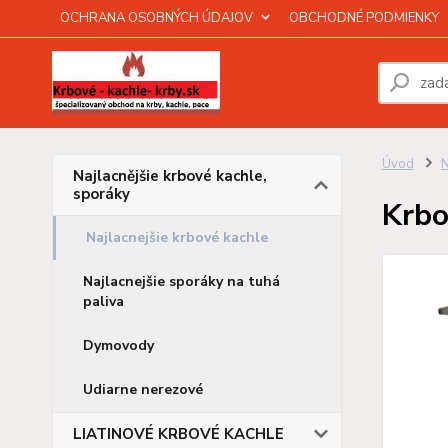
OCHRANA OSOBNÝCH ÚDAJOV
OBCHODNÉ PODMIENKY
Úvod
N
Najlacnějšie krbové kachle,
sporáky
Krbo
Najlacnejšie krbové kachle
Najlacnejšie sporáky na tuhá
paliva
Dymovody
Udiarne nerezové
LIATINOVÉ KRBOVÉ KACHLE