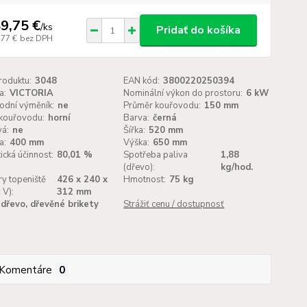
9,75 €
/
ks
Pridať do košíka
,77 €
bez DPH
roduktu:
3048
EAN kód:
3800220250394
a:
VICTORIA
Nominální výkon do prostoru:
6 kW
odní výměník:
ne
Průměr kouřovodu:
150 mm
kouřovodu:
horní
Barva:
černá
vá:
ne
Šířka:
520 mm
a:
400 mm
Výška:
650 mm
ická účinnost:
80,01 %
Spotřeba paliva
1,88
(dřevo):
kg/hod.
y topeniště
426 x 240 x
Hmotnost:
75 kg
 V):
312 mm
dřevo, dřevěné brikety
Strážiť cenu / dostupnosť
Komentáre
0