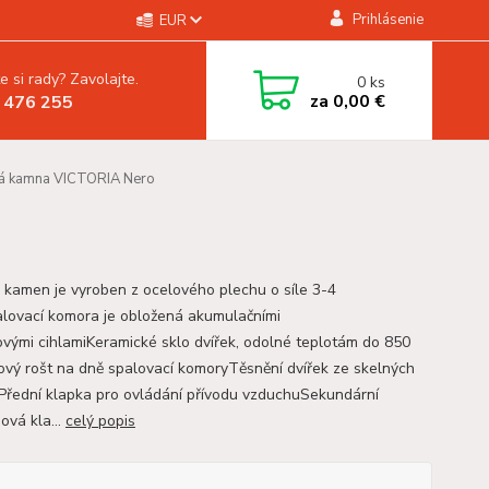
Prihlásenie
EUR
e si rady? Zavolajte.
0
ks
za
0,00 €
 476 255
á kamna VICTORIA Nero
 kamen je vyroben z ocelového plechu o síle 3-4
ovací komora je obložená akumulačními
vými cihlamiKeramické sklo dvířek, odolné teplotám do 850
nový rošt na dně spalovací komoryTěsnění dvířek ze skelných
Přední klapka pro ovládání přívodu vzduchuSekundární
ová kla...
celý popis