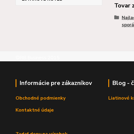
Tovar 
Najla
sporá
©RB Business 2015
Informácie pre zákazníkov
Blog - 
Obchodné podmienky
Liatinové 
Kontaktné údaje
Zadať dopy na výrobok